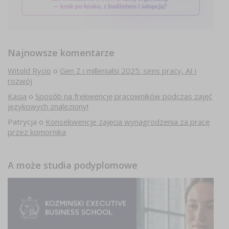
Najnowsze komentarze
Witold Rycio
o
Gen Z i millenialsi 2025: sens pracy, AI i
rozwój
Kasia
o
Sposób na frekwencję pracowników podczas zajęć
językowych znaleziony!
Patrycja
o
Konsekwencje zajęcia wynagrodzenia za pracę
przez komornika
A może studia podyplomowe