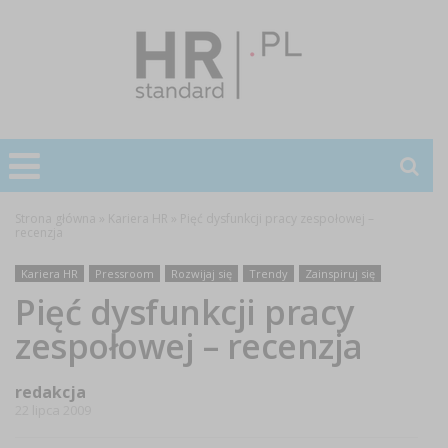
Strona główna
»
Kariera HR
»
Pięć dysfunkcji pracy zespołowej –
recenzja
Kariera HR
Pressroom
Rozwijaj się
Trendy
Zainspiruj się
Pięć dysfunkcji pracy
zespołowej – recenzja
redakcja
22 lipca 2009