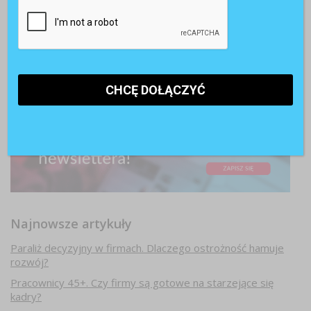
Najnowsze artykuły
Paraliż decyzyjny w firmach. Dlaczego ostrożność hamuje
rozwój?
Pracownicy 45+. Czy firmy są gotowe na starzejące się
kadry?