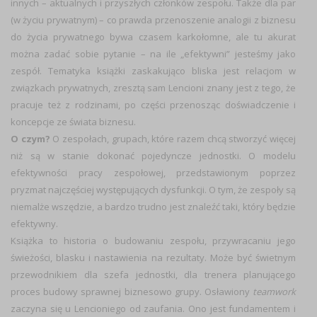
innych – aktualnych i przyszłych członków zespołu. Także dla par
(w życiu prywatnym) – co prawda przenoszenie analogii z biznesu
do życia prywatnego bywa czasem karkołomne, ale tu akurat
można zadać sobie pytanie – na ile „efektywni” jesteśmy jako
zespół. Tematyka książki zaskakująco bliska jest relacjom w
związkach prywatnych, zresztą sam Lencioni znany jest z tego, że
pracuje też z rodzinami, po części przenosząc doświadczenie i
koncepcje ze świata biznesu.
O czym?
O zespołach, grupach, które razem chcą stworzyć więcej
niż są w stanie dokonać pojedyncze jednostki. O modelu
efektywności pracy zespołowej, przedstawionym poprzez
pryzmat najczęściej występujących dysfunkcji. O tym, że zespoły są
niemalże wszędzie, a bardzo trudno jest znaleźć taki, który będzie
efektywny.
Książka to historia o budowaniu zespołu, przywracaniu jego
świeżości, blasku i nastawienia na rezultaty. Może być świetnym
przewodnikiem dla szefa jednostki, dla trenera planującego
proces budowy sprawnej biznesowo grupy. Osławiony
teamwork
zaczyna się u Lencioniego od zaufania. Ono jest fundamentem i