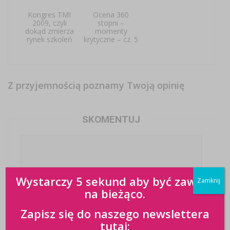
Kongres TMI
Ocena 360
2009, czyli
stopni –
dokąd zmierza
momenty
rynek szkoleń
krytyczne – cz. 5
Z przyjemnością poznamy Twoją opinię
SKOMENTUJ
Wystarczy 5 sekund aby być zawsze
Zamknij
na bieżąco.
Zapisz się do naszego newslettera
tutaj: