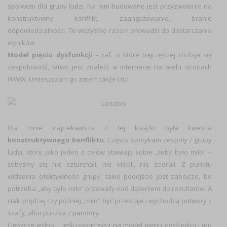
spoiwem dla grupy ludzi. Na nim budowane jest przyzwolenie na
konstruktywny konflikt, zaangażowanie, branie
odpowiedzialności. To wszystko razem prowadzi do dostarczania
wyników.
Model
pięciu
dysfunkcji
– raf, o które najczęściej rozbija się
zespołowość, łatwo jest znaleźć w internecie na wielu stronach
WWW. Umieszczam go zatem także i tu:
Dla mnie najciekawsza z tej książki była kwestia
konstruktywnego konfliktu
. Często spotykam zespoły / grupy
ludzi, które jako jeden z celów stawiają sobie „żeby było miło” –
żebyśmy się nie szturchali, nie kłócili, nie ścierali. Z punktu
widzenia efektywności grupy, takie podejście jest zabójcze, bo
potrzeba „aby było miło” przeważy nad dążeniem do rezultatów. A
i tak prędzej czy później „miło” być przestaje i wychodzą potwory z
szafy, albo puszka z pandory.
I jeszcze jedno… jeśli popatrzysz na model pięciu dysfunkcji i (po