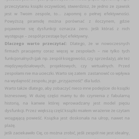
przeczytaniu książki oczywiście), stwierdzisz, że jedno ze zjawisk
jest w Twoim zespole, to… zapomnij o pełnej efektywności.
Powyższą piramidę można porównać z iloczynem, gdzie
pojawienie się dysfunkcji oznacza zero. Jeśli któraś z nich
występuje – zespół przestaje być efektywny.
Dlaczego warto przeczytać:
Dlatego, że w nowoczesnych
firmach pracujemy coraz więcej w zespołach – nie tylko tych
funkcjonalnych (jak np. zespół księgowości, czy sprzedaży), ale też
międzywydziałowych, projektowych, czy wirtualnych. Przed
zespołami nie ma ucieczki. Warto się zatem zastanowić co wpływa
na wydajność zespołu, jego „przyjazność” dla ludzi.
Warto także dlatego, aby zobaczyć nieco inne podejście do książki
biznesowej. W dużej części mamy tu do czynienia z fabularną
historią, na kanwie której wprowadzany jest model pięciu
dysfunkcji. Przez większą część książki miałem wrażenie że czytam
wciągającą powieść. Książka jest doskonała na ulrop, nawet na
plażę.
Jeśli zaciekawiło Cię, co można zrobić, jeśli zespół nie jest idealny,