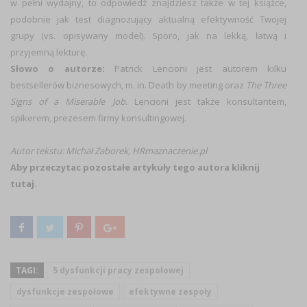
w pełni wydajny, to odpowiedź znajdziesz także w tej książce,
podobnie jak test diagnozujący aktualną efektywność Twojej
grupy (vs. opisywany model). Sporo, jak na lekką, łatwą i
przyjemną lekturę.
Słowo o autorze:
Patrick Lencioni jest autorem kilku
bestsellerów biznesowych, m. in. Death by meeting oraz
The
Three
Signs of a Miserable Job.
Lencioni jest także konsultantem,
spikerem, prezesem firmy konsultingowej.
Autor tekstu:
Michał Zaborek,
HRmaznaczenie.pl
Aby przeczytac pozostałe artykuły tego autora
kliknij
tutaj
.
TAGI:
5 dysfunkcji pracy zespołowej
dysfunkcje zespołowe
efektywne zespoły