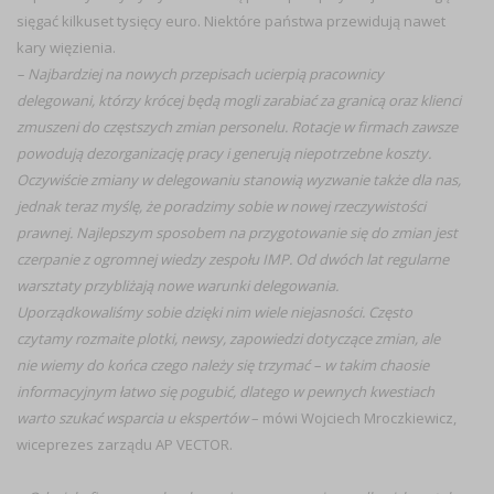
sięgać kilkuset tysięcy euro. Niektóre państwa przewidują nawet
kary więzienia.
– Najbardziej na nowych przepisach ucierpią pracownicy
delegowani, którzy krócej będą mogli zarabiać za granicą oraz klienci
zmuszeni do częstszych zmian personelu. Rotacje w firmach zawsze
powodują dezorganizację pracy i generują niepotrzebne koszty.
Oczywiście zmiany w delegowaniu stanowią wyzwanie także dla nas,
jednak teraz myślę, że poradzimy sobie w nowej rzeczywistości
prawnej. Najlepszym sposobem na przygotowanie się do zmian jest
czerpanie z ogromnej wiedzy zespołu IMP. Od dwóch lat regularne
warsztaty przybliżają nowe warunki delegowania.
Uporządkowaliśmy sobie dzięki nim wiele niejasności. Często
czytamy rozmaite plotki, newsy, zapowiedzi dotyczące zmian, ale
nie wiemy do końca czego należy się trzymać – w takim chaosie
informacyjnym łatwo się pogubić, dlatego w pewnych kwestiach
warto szukać wsparcia u ekspertów
– mówi Wojciech Mroczkiewicz,
wiceprezes zarządu AP VECTOR.