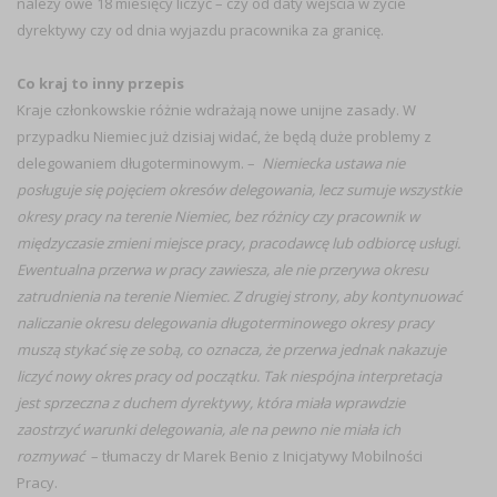
należy owe 18 miesięcy liczyć – czy od daty wejścia w życie
dyrektywy czy od dnia wyjazdu pracownika za granicę.
Co kraj to inny przepis
Kraje członkowskie różnie wdrażają nowe unijne zasady. W
przypadku Niemiec już dzisiaj widać, że będą duże problemy z
delegowaniem długoterminowym. –
Niemiecka ustawa nie
posługuje się pojęciem okresów delegowania, lecz sumuje wszystkie
okresy pracy na terenie Niemiec, bez różnicy czy pracownik w
międzyczasie zmieni miejsce pracy, pracodawcę lub odbiorcę usługi.
Ewentualna przerwa w pracy zawiesza, ale nie przerywa okresu
zatrudnienia na terenie Niemiec. Z drugiej strony, aby kontynuować
naliczanie okresu delegowania długoterminowego okresy pracy
muszą stykać się ze sobą, co oznacza, że przerwa jednak nakazuje
liczyć nowy okres pracy od początku. Tak niespójna interpretacja
jest sprzeczna z duchem dyrektywy, która miała wprawdzie
zaostrzyć warunki delegowania, ale na pewno nie miała ich
rozmywać
– tłumaczy dr Marek Benio z Inicjatywy Mobilności
Pracy.