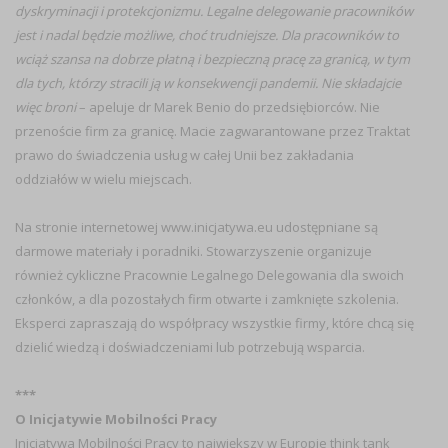
dyskryminacji i protekcjonizmu. Legalne delegowanie pracowników
jest i nadal będzie możliwe, choć trudniejsze. Dla pracowników to
wciąż szansa na dobrze płatną i bezpieczną pracę za granicą, w tym
dla tych, którzy stracili ją w konsekwencji pandemii. Nie składajcie
więc broni
– apeluje dr Marek Benio do przedsiębiorców. Nie
przenoście firm za granicę. Macie zagwarantowane przez Traktat
prawo do świadczenia usług w całej Unii bez zakładania
oddziałów w wielu miejscach.
Na stronie internetowej www.inicjatywa.eu udostępniane są
darmowe materiały i poradniki. Stowarzyszenie organizuje
również cykliczne Pracownie Legalnego Delegowania dla swoich
członków, a dla pozostałych firm otwarte i zamknięte szkolenia.
Eksperci zapraszają do współpracy wszystkie firmy, które chcą się
dzielić wiedzą i doświadczeniami lub potrzebują wsparcia.
***
O Inicjatywie Mobilności Pracy
Inicjatywa Mobilności Pracy to największy w Europie think tank