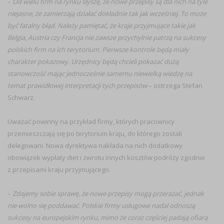
–
Od wielu firm na rynku słyszę, że nowe przepisy są dla nich na tyle
niejasne, że zamierzają działać dokładnie tak jak wcześniej. To może
być fatalny błąd. Należy pamiętać, że kraje przyjmujące takie jak
Belgia, Austria czy Francja nie zawsze przychylnie patrzą na sukcesy
polskich firm na ich terytorium. Pierwsze kontrole będą miały
charakter pokazowy. Urzędnicy będą chcieli pokazać dużą
stanowczość mając jednocześnie samemu niewielką wiedzę na
temat prawidłowej interpretacji tych przepisów
– ostrzega Stefan
Schwarz.
Uważać powinny na przykład firmy, których pracownicy
przemieszczają się po terytorium kraju, do którego zostali
delegowani. Nowa dyrektywa nakłada na nich dodatkowy
obowiązek wypłaty diet i zwrotu innych kosztów podróży zgodnie
z przepisami kraju przyjmującego.
–
Zdajemy sobie sprawę, że nowe przepisy mogą przerażać, jednak
nie wolno się poddawać. Polskie firmy usługowe nadal odnoszą
sukcesy na europejskim rynku, mimo że coraz częściej padają ofiarą