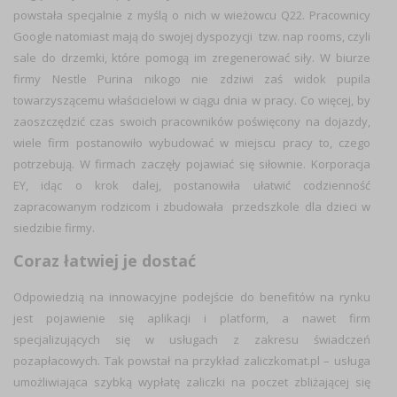
powstała specjalnie z myślą o nich w wieżowcu Q22. Pracownicy
Google natomiast mają do swojej dyspozycji tzw. nap rooms, czyli
sale do drzemki, które pomogą im zregenerować siły. W biurze
firmy Nestle Purina nikogo nie zdziwi zaś widok pupila
towarzyszącemu właścicielowi w ciągu dnia w pracy.
Co więcej, by
zaoszczędzić czas swoich pracowników poświęcony na dojazdy,
wiele firm postanowiło wybudować w miejscu pracy to, czego
potrzebują. W firmach zaczęły pojawiać się siłownie. Korporacja
EY, idąc o krok dalej, postanowiła ułatwić codzienność
zapracowanym rodzicom i zbudowała przedszkole dla dzieci w
siedzibie firmy.
Coraz łatwiej je dostać
Odpowiedzią na innowacyjne podejście do benefitów na rynku
jest pojawienie się aplikacji i platform, a nawet firm
specjalizujących się w usługach z zakresu świadczeń
pozapłacowych. Tak powstał na przykład zaliczkomat.pl –
usługa
umożliwiająca szybką wypłatę zaliczki na poczet zbliżającej się