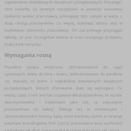
zapewniania dodatkowych świadczeń pozapłacowych. Dlaczego?
Otóż benefity są istotnym narzędziem w procesie tworzenia
lojalności wobec pracodawcy, pomagając tym samym w walce z
dużą rotacją pracowników. Co więcej, stanowią istotny atut w
budowaniu wizerunku pracodawcy. On zaś pomaga przyciągać
talenty, co jest szczególnie istotne w erze rosnącego problemu
braku kadr na rynku.
Wymagania rosną
Prywatna opieka medyczna, dofinansowanie do zajęć
sportowych, bilety do kina i teatru, dofinansowanie do posiłków
czy masaże, to jedne z najbardziej popularnych świadczeń
pozapłacowych, których oferowanie stało się wymogiem.
Co
więcej, część z nich jest tak oczywista dla pracowników, że są one
deprecjonowane i traktowane jako coś, co zwyczajnie
pracownikowi się należy.
Dlatego też, to
innowacyjne i
spersonalizowane bonusy będą coraz bardziej istotne w strategii
employer brandingowej firm. Dziś to pracodawca musi wychodzić
z inicjatywą jak dbać o pracownika w czasie jego pracy, jak i poza.