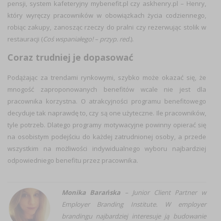
pensji, system kafeteryjny mybenefit.pl czy askhenry.pl – Henry,
który
wyręczy pracowników w obowiązkach życia codziennego,
robiąc zakupy, zanosząc rzeczy do pralni czy rezerwując stolik w
restauracji (
Coś wspaniałego! – przyp. red.
).
Coraz trudniej je dopasować
Podążając za trendami rynkowymi, szybko może okazać się, że
mnogość zaproponowanych benefitów wcale nie jest dla
pracownika korzystna.
O atrakcyjności programu benefitowego
decyduje tak naprawdę to, czy są one użyteczne. Ile pracowników,
tyle potrzeb. Dlatego programy motywacyjne powinny opierać się
na osobistym podejściu do każdej zatrudnionej osoby, a przede
wszystkim na możliwości indywidualnego wyboru najbardziej
odpowiedniego benefitu przez pracownika.
Monika Barańska
– Junior Client Partner w
Employer Branding Institute. W employer
brandingu najbardziej interesuje ją budowanie