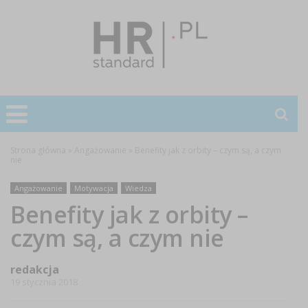
Strona główna
»
Angażowanie
»
Benefity jak z orbity – czym są, a czym
nie
Angażowanie
Motywacja
Wiedza
Benefity jak z orbity –
czym są, a czym nie
redakcja
19 stycznia 2018