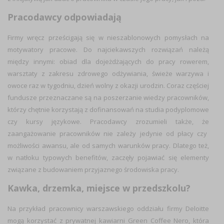
Pracodawcy odpowiadają
Firmy wręcz prześcigają się w nieszablonowych pomysłach na
motywatory pracowe. Do najciekawszych rozwiązań należą
między innymi: obiad dla dojeżdżających do pracy rowerem,
warsztaty z zakresu zdrowego odżywiania, świeże warzywa i
owoce raz w tygodniu, dzień wolny z okazji urodzin.
Coraz częściej
fundusze przeznaczane są na poszerzanie wiedzy pracowników,
którzy chętnie korzystają z dofinansowań na studia podyplomowe
czy kursy językowe
.
Pracodawcy zrozumieli także,
że
zaangażowanie pracowników nie zależy jedynie od płacy czy
możliwości awansu, ale od samych warunków pracy.
Dlatego też,
w natłoku typowych benefitów, zaczęły pojawiać się elementy
związane z budowaniem przyjaznego środowiska pracy.
Kawka, drzemka, miejsce w przedszkolu?
Na przykład pracownicy warszawskiego oddziału firmy Deloitte
mogą korzystać z prywatnej kawiarni Green Coffee Nero, która