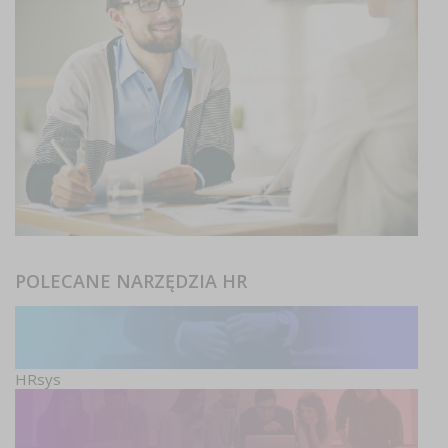
POLECANE NARZĘDZIA HR
HRsys