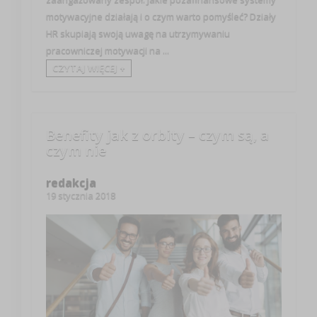
motywacyjne działają i o czym warto pomyśleć? Działy
HR skupiają swoją uwagę na utrzymywaniu
pracowniczej motywacji na ...
CZYTAJ WIĘCEJ +
Benefity jak z orbity – czym są, a
czym nie
redakcja
19 stycznia 2018