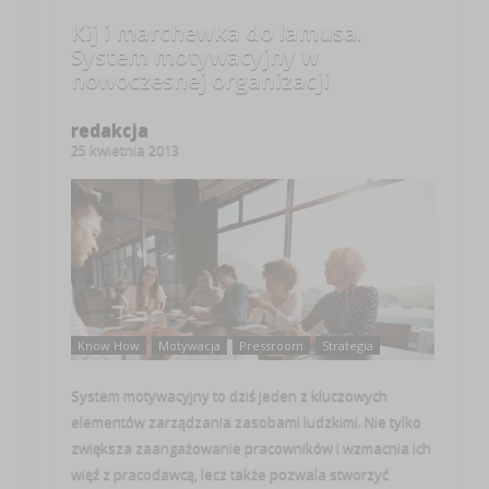
Kij i marchewka do lamusa.
System motywacyjny w
nowoczesnej organizacji
redakcja
25 kwietnia 2013
Know How
Motywacja
Pressroom
Strategia
System motywacyjny to dziś jeden z kluczowych
elementów zarządzania zasobami ludzkimi. Nie tylko
zwiększa zaangażowanie pracowników i wzmacnia ich
więź z pracodawcą, lecz także pozwala stworzyć