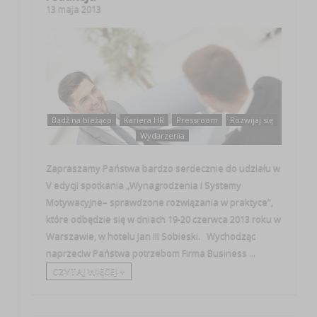
13 maja 2013
Bądź na bieżąco
Kariera HR
Pressroom
Rozwijaj się
Wydarzenia
Zapraszamy Państwa bardzo serdecznie do udziału w
V edycji spotkania „Wynagrodzenia i Systemy
Motywacyjne– sprawdzone rozwiązania w praktyce”,
które odbędzie się w dniach 19-20 czerwca 2013 roku w
Warszawie, w hotelu Jan III Sobieski. Wychodząc
naprzeciw Państwa potrzebom Firma Business ...
CZYTAJ WIĘCEJ +