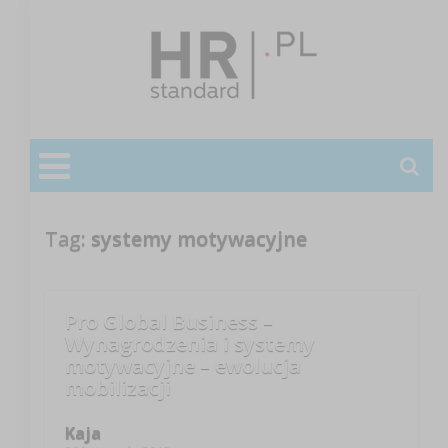
Tag:
systemy motywacyjne
Pro Global Business –
Wynagrodzenia i systemy
motywacyjne – ewolucja
mobilizacji
Kaja