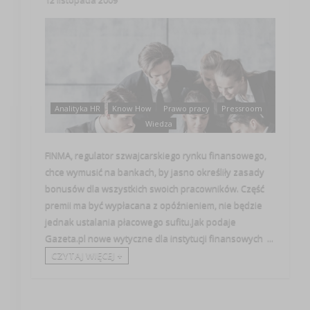
Analityka HR
Know How
Prawo pracy
Pressroom
Wiedza
FINMA, regulator szwajcarskiego rynku finansowego,
chce wymusić na bankach, by jasno określiły zasady
bonusów dla wszystkich swoich pracowników. Część
premii ma być wypłacana z opóźnieniem, nie będzie
jednak ustalania płacowego sufitu.Jak podaje
Gazeta.pl nowe wytyczne dla instytucji finansowych ...
CZYTAJ WIĘCEJ +