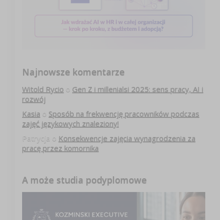
Najnowsze komentarze
Witold Rycio
o
Gen Z i millenialsi 2025: sens pracy, AI i
rozwój
Kasia
o
Sposób na frekwencję pracowników podczas
zajęć językowych znaleziony!
Patrycja
o
Konsekwencje zajęcia wynagrodzenia za
pracę przez komornika
A może studia podyplomowe