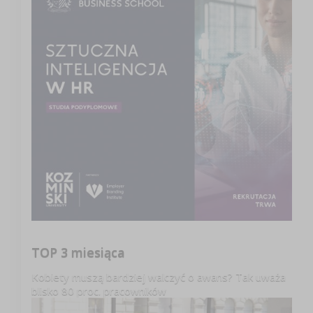
TOP 3 miesiąca
Kobiety muszą bardziej walczyć o awans? Tak uważa
blisko 80 proc. pracowników