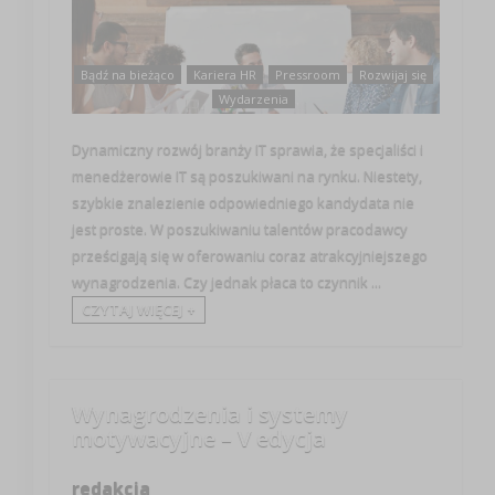
Bądź na bieżąco
Kariera HR
Pressroom
Rozwijaj się
Wydarzenia
Dynamiczny rozwój branży IT sprawia, że specjaliści i
menedżerowie IT są poszukiwani na rynku. Niestety,
szybkie znalezienie odpowiedniego kandydata nie
jest proste. W poszukiwaniu talentów pracodawcy
prześcigają się w oferowaniu coraz atrakcyjniejszego
wynagrodzenia. Czy jednak płaca to czynnik ...
CZYTAJ WIĘCEJ +
Wynagrodzenia i systemy
motywacyjne – V edycja
redakcja