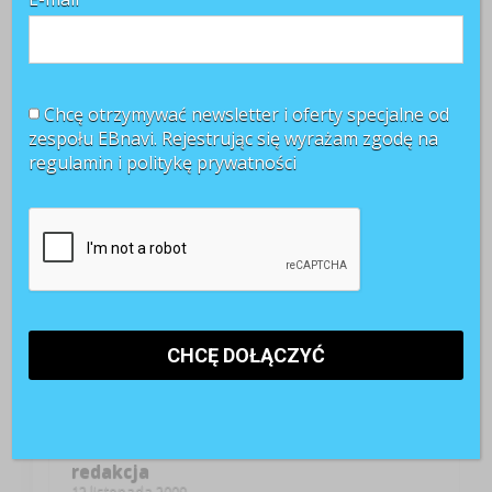
Przywództwo
Chcę otrzymywać newsletter i oferty specjalne od
W biznesie, dążenie do osiągania lepszej pozycji na
zespołu EBnavi. Rejestrując się wyrażam zgodę na
rynku od konkurentów, nazywamy budowaniem
regulamin i
politykę prywatności
przewagi konkurencyjnej. Jest to nieprzerwany oraz
pracochłonny proces, jednak każdy odpowiedzialny
przedsiębiorca powinien zaprzyjaźnić się ze
świadomością, iż w trakcie prowadzenia działalności ...
CZYTAJ WIĘCEJ +
Nowe zasady premii dla
szwjcarskich bankierów
redakcja
12 listopada 2009