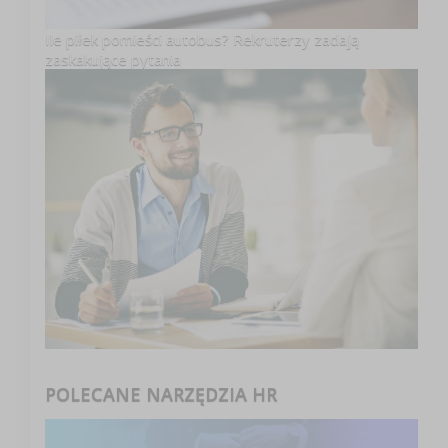
Ile piłek pomieści autobus? Rekruterzy zadają
zaskakujące pytania
POLECANE NARZĘDZIA HR