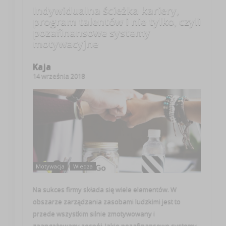
Indywidualna ścieżka kariery,
program talentów i nie tylko, czyli
pozafinansowe systemy
motywacyjne
Kaja
14 września 2018
Motywacja
Wiedza
Na sukces firmy składa się wiele elementów. W
obszarze zarządzania zasobami ludzkimi jest to
przede wszystkim silnie zmotywowany i
zaangażowany zespół. Jakie pozafinansowe systemy