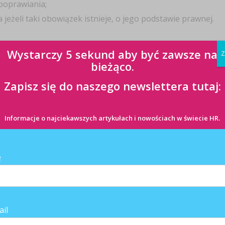
 poprawiania;
eżeli taki obowiązek istnieje, o jego podstawie prawnej.
zie znacznie więcej. I tak pracodawca będzie musiał informować m.in:
Wystarczy 5 sekund aby być zawsze na
Z
kontaktowych;
bieżąco.
 (jeżeli zostanie wyznaczony);
Zapisz się do naszego newslettera tutaj:
dstawie prawnej przetwarzania;
ych przez administratora (w przypadku gdy są one podsta
Informacje o najciekawszych artykułach i nowościach w świecie HR.
ch odbiorców;
ia danych osobowych do państwa trzeciego lub organizac
ę
howywane, a gdy nie jest to możliwe, o kryteriach ustalan
ne, w tym o prawie do żądania od administratora dostępu 
a lub ograniczenia przetwarzania, o prawie do wniesien
ail
o przenoszenia danych, o prawie do cofnięcia zgody n