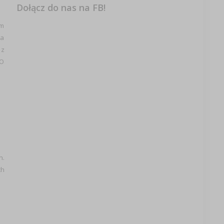
Dołącz do nas na FB!
om
ma
 z
DO
n.
ch