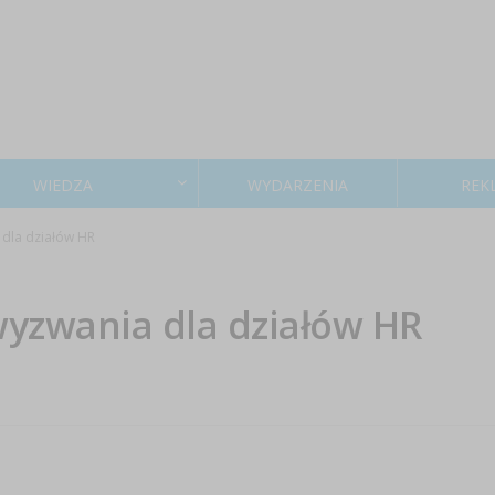
WIEDZA
WYDARZENIA
REK
dla działów HR
yzwania dla działów HR