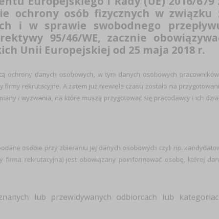
ntu Europejskiego i Rady (UE) 2016/679 
wie ochrony osób fizycznych w związku 
ch i w sprawie swobodnego przepływ
rektywy 95/46/WE, zacznie obowiązywa
ch Unii Europejskiej od 25 maja 2018 r.
ącą ochrony danych osobowych, w tym danych osobowych pracowników
firmy rekrutacyjne. A zatem już niewiele czasu zostało na przygotowan
miany i wyzwania, na które muszą przygotować się pracodawcy i ich dzia
podane osobie przy zbieraniu jej danych osobowych czyli np. kandydato
y firma rekrutacyjna) jest obowiązany poinformować osobę, której da
 znanych lub przewidywanych odbiorcach lub kategoriac