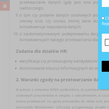
przetwarzanie danych (gdy jest ona podstaw
nadzorczego;
o tym czy podanie danych osobowych jest w
Ch
umowy oraz czy osoba, której dane dotyczą,
Rej
konsekwencje niepodania danych;
o zautomatyzowanym podejmowaniu decyzji, w t
konsekwencjach takiego przetwarzania dla osoby,
Zadania dla działów HR:
weryfikacja czy przekazujemy kandydatom/prac
dostosowanie klauzul informacyjnych do wymo
2. Warunki zgody na przetwarzanie danyc
W jednym z motywów RODO podkreślono, że państwa członk
osobowych pracowników w związku z zatrudnieniem, w szcze
można przetwarzać za zgodą pracownika do celów m.in. proc
skorzystało Ministerstwo Cyfryzacji przygotowując projek