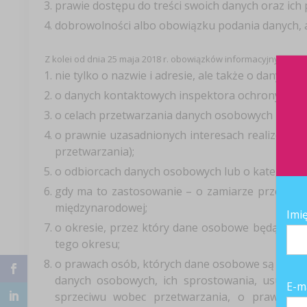
prawie dostępu do treści swoich danych oraz ich
dobrowolności albo obowiązku podania danych, a j
Z kolei od dnia 25 maja 2018 r. obowiązków informacyjnych będ
nie tylko o nazwie i adresie, ale także o danych 
o danych kontaktowych inspektora ochrony danych
o celach przetwarzania danych osobowych i o po
o prawnie uzasadnionych interesach realizowan
przetwarzania);
o odbiorcach danych osobowych lub o kategoria
gdy ma to zastosowanie – o zamiarze przekazan
międzynarodowej;
Imi
o okresie, przez który dane osobowe będą przec
tego okresu;
o prawach osób, których dane osobowe są zbiera
danych osobowych, ich sprostowania, usunięci
E-m
sprzeciwu wobec przetwarzania, o prawie d