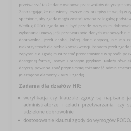
przetwarzać także dane osobowe pracowników dotyczące stosun
Zastrzegając, że nie wiemy jeszcze czy przepisy te wejdą w ż
spełnione, aby zgoda mogła zostać uznana za legalną podsta
Według RODO zgoda musi być przede wszystkim dobrowoln
wykonania umowy jeśli przetwarzanie danych osobowych nie 
dobrowolne, jeżeli osoba, której dane dotyczą, nie ma
niekorzystnych dla siebie konsekwencji. Ponadto jeżeli zgoda 
zapytanie o zgodę musi zostać przedstawione w sposób pozwal
dostępnej formie, jasnym i prostym językiem. Należy równie
dotyczą, powinna znać przynajmniej tożsamość administrato
(niezbędne elementy klauzuli zgody).
Zadania dla działów HR:
weryfikacja czy klauzule zgody są napisane j
administratorze i celach przetwarzania, czy 
udzielone dobrowolnie;
dostosowanie klauzul zgody do wymogów RODO.