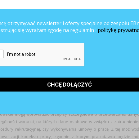
ą przetwarzana), o prawie wniesienia skargi do organ
ymogiem ustawowym lub umownym lub warunkiem zawarci
cę otrzymywać newsletter i oferty specjalne od zespołu EBn
 jest zobowiązana do ich podania i jakie są ewentualn
estrując się wyrażam zgodę na regulamin i
politykę prywatno
ym o profilowaniu, a także o znaczeniu i przewidywany
 której dane dotyczą;
ownikom wszystkie wymagane przez RODO informacje;
gów RODO.
h osobowych
owskie mogą wprowadzić przepisy szczegółowe o przetwarzaniu dany
gólności warunki, na których dane osobowe w związku z zatrudnieni
edury rekrutacyjnej, czy wykonywania umowy o pracę. Z tej możliwoś
t nowelizacji kodeksu pracy, zgodnie z którym pracodawca będzie mó