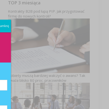
TOP 3 miesiąca
Kontrakty B2B pod lupą PIP. Jak przygotować
firmę do nowych kontroli?
amknij
wą
ji
Kobiety muszą bardziej walczyć o awans? Tak
uważa blisko 80 proc. pracowników
ia
do
ia
a