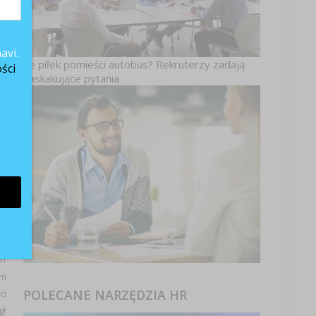
u
a
avi.
e
Ile piłek pomieści autobus? Rekruterzy zadają
ści
zaskakujące pytania
ch
ch
em
POLECANE NARZĘDZIA HR
ci
gł