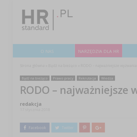
O NAS
NARZĘDZIA DLA HR
Strona główna
»
Bądź na bieżąco
»
RODO – najważniejsze wyzwania 
Bądź na bieżąco
Prawo pracy
Rekrutacja
Wiedza
RODO – najważniejsze w
redakcja
17 stycznia 2018