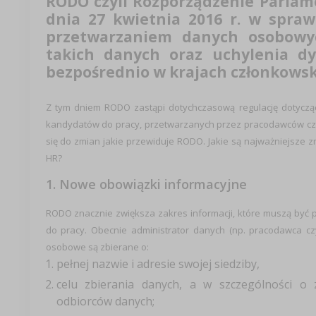
RODO czyli Rozporządzenie Parlame
dnia 27 kwietnia 2016 r. w spra
przetwarzaniem danych osobowy
takich danych oraz uchylenia dy
bezpośrednio w krajach członkowski
Z tym dniem RODO zastąpi dotychczasową regulację dotycz
kandydatów do pracy, przetwarzanych przez pracodawców czy 
się do zmian jakie przewiduje RODO. Jakie są najważniejsze z
HR?
1. Nowe obowiązki informacyjne
RODO znacznie zwiększa zakres informacji, które muszą być 
do pracy. Obecnie administrator danych (np. pracodawca cz
osobowe są zbierane o:
pełnej nazwie i adresie swojej siedziby,
celu zbierania danych, a w szczególności o
odbiorców danych;