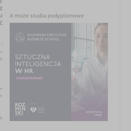
z
z
u
A może studia podyplomowe
ć
 i
ie
ły
wi
ne
h