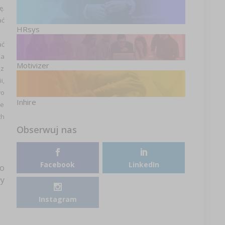
ę.
ać
HRsys
ać
za
Motivizer
ez
i,
wo
Inhire
ne
ch
Obserwuj nas
Facebook
LinkedIn
 o
ły
Instagram