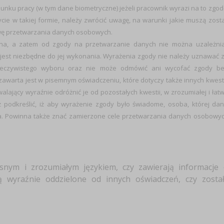
ku pracy (w tym dane biometryczne) jeżeli pracownik wyrazi na to zgod
ycie w takiej formie, należy zwrócić uwagę, na warunki jakie muszą zost
wę przetwarzania danych osobowych.
a, a zatem od zgody na przetwarzanie danych nie można uzależni
jest niezbędne do jej wykonania. Wyrażenia zgody nie należy uznawać 
 rzeczywistego wyboru oraz nie może odmówić ani wycofać zgody b
zawarta jest w pisemnym oświadczeniu, które dotyczy także innych kwesti
ający wyraźnie odróżnić je od pozostałych kwestii, w zrozumiałej i łat
ż podkreślić, iż aby wyrażenie zgody było świadome, osoba, której da
ra. Powinna także znać zamierzone cele przetwarzania danych osobowy
asnym i zrozumiałym językiem, czy zawierają informacje
są wyraźnie oddzielone od innych oświadczeń, czy zosta