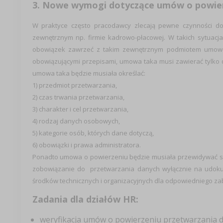
3. Nowe wymogi dotyczą
ce umów o powie
W praktyce często pracodawcy zlecają pewne czynności d
zewnętrznym np. firmie kadrowo-płacowej. W takich sytuac
obowiązek zawrzeć z takim zewnętrznym podmiotem umowę
obowiązującymi przepisami, umowa taka musi zawierać tylko 
umowa taka będzie musiała określać:
1) przedmiot przetwarzania,
2) czas trwania przetwarzania,
3) charakter i cel przetwarzania,
4) rodzaj danych osobowych,
5) kategorie osób, których dane dotyczą,
6) obowiązki i prawa administratora.
Ponadto umowa o powierzeniu będzie musiała przewidywać s
zobowiązanie do przetwarzania danych wyłącznie na udoku
środków technicznych i organizacyjnych dla odpowiedniego z
Zadania dla działów HR:
weryfikacja umów o powierzeniu przetwarzania 