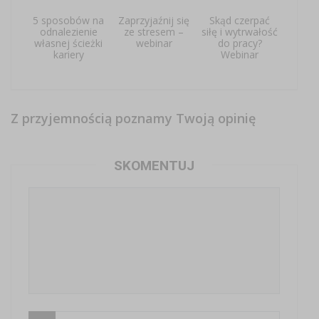
5 sposobów na
Zaprzyjaźnij się
Skąd czerpać
odnalezienie
ze stresem –
siłę i wytrwałość
własnej ścieżki
webinar
do pracy?
kariery
Webinar
Z przyjemnością poznamy Twoją opinię
SKOMENTUJ