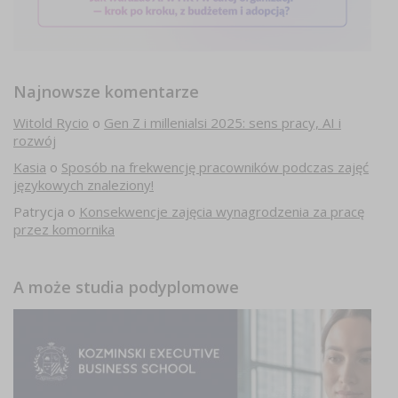
Najnowsze komentarze
Witold Rycio
o
Gen Z i millenialsi 2025: sens pracy, AI i
rozwój
Kasia
o
Sposób na frekwencję pracowników podczas zajęć
językowych znaleziony!
Patrycja
o
Konsekwencje zajęcia wynagrodzenia za pracę
przez komornika
A może studia podyplomowe