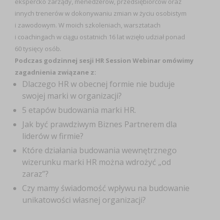
ekspercko zarządy, menedżerów, przedsiębiorców oraz
innych trenerów w dokonywaniu zmian w życiu osobistym
i zawodowym. W moich szkoleniach, warsztatach
i coachingach w ciągu ostatnich 16 lat wzięło udział ponad
60 tysięcy osób.
Podczas godzinnej sesji HR Session Webinar omówimy
zagadnienia związane z:
Dlaczego HR w obecnej formie nie buduje
swojej marki w organizacji?
5 etapów budowania marki HR.
Jak być prawdziwym Biznes Partnerem dla
liderów w firmie?
Które działania budowania wewnętrznego
wizerunku marki HR można wdrożyć „od
zaraz”?
Czy mamy świadomość wpływu na budowanie
unikatowości własnej organizacji?