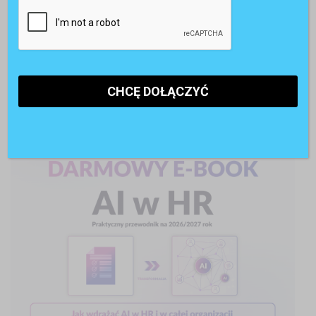
AI w rekrutacji. 74% kandydatów korzysta ze sztucznej
inteligencji
POLECANE RAPORTY