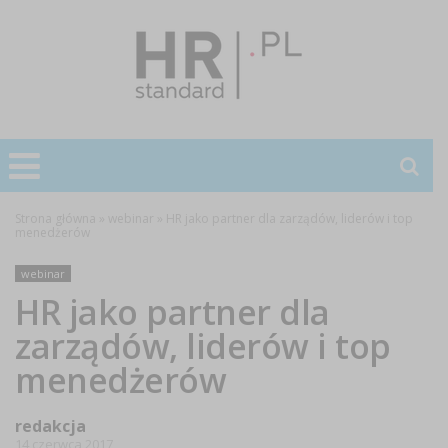
Strona główna
»
webinar
»
HR jako partner dla zarządów, liderów i top
menedżerów
webinar
HR jako partner dla
zarządów, liderów i top
menedżerów
redakcja
14 czerwca 2017