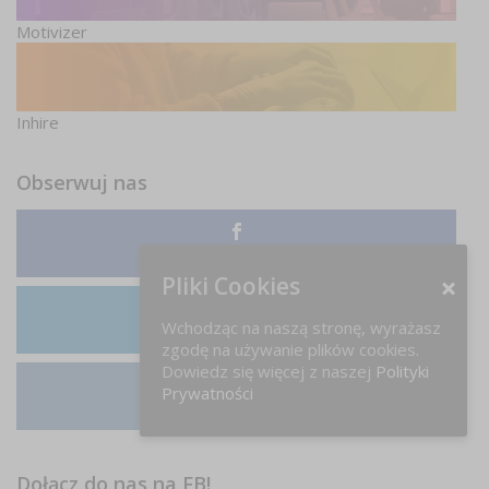
Motivizer
Inhire
Obserwuj nas
Facebook
Pliki Cookies
Wchodząc na naszą stronę, wyrażasz
LinkedIn
zgodę na używanie plików cookies.
Dowiedz się więcej z naszej
Polityki
Prywatności
Instagram
Dołącz do nas na FB!