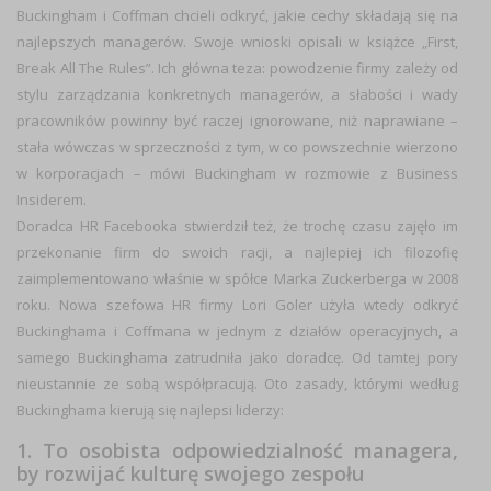
Buckingham i Coffman chcieli odkryć, jakie cechy składają się na
najlepszych managerów. Swoje wnioski opisali w książce „First,
Break All The Rules”. Ich główna teza: powodzenie firmy zależy od
stylu zarządzania konkretnych managerów, a słabości i wady
pracowników powinny być raczej ignorowane, niż naprawiane –
stała wówczas w sprzeczności z tym, w co powszechnie wierzono
w korporacjach – mówi Buckingham w rozmowie z Business
Insiderem.
Doradca HR Facebooka stwierdził też, że trochę czasu zajęło im
przekonanie firm do swoich racji, a najlepiej ich filozofię
zaimplementowano właśnie w spółce Marka Zuckerberga w 2008
roku. Nowa szefowa HR firmy Lori Goler użyła wtedy odkryć
Buckinghama i Coffmana w jednym z działów operacyjnych, a
samego Buckinghama zatrudniła jako doradcę. Od tamtej pory
nieustannie ze sobą współpracują. Oto zasady, którymi według
Buckinghama kierują się najlepsi liderzy:
1. To osobista odpowiedzialność managera,
by rozwijać kulturę swojego zespołu