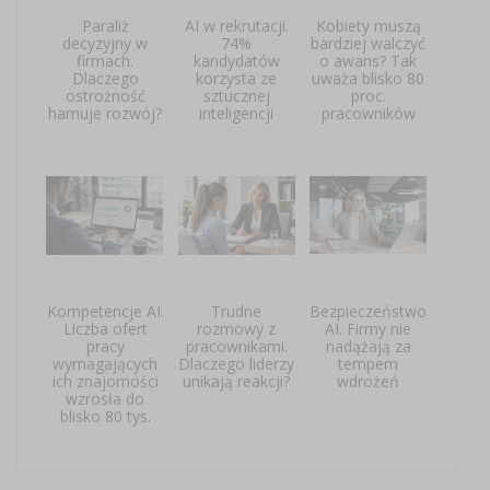
Paraliż
AI w rekrutacji.
Kobiety muszą
decyzyjny w
74%
bardziej walczyć
firmach.
kandydatów
o awans? Tak
Dlaczego
korzysta ze
uważa blisko 80
ostrożność
sztucznej
proc.
hamuje rozwój?
inteligencji
pracowników
Kompetencje AI.
Trudne
Bezpieczeństwo
Liczba ofert
rozmowy z
AI. Firmy nie
pracy
pracownikami.
nadążają za
wymagających
Dlaczego liderzy
tempem
ich znajomości
unikają reakcji?
wdrożeń
wzrosła do
blisko 80 tys.