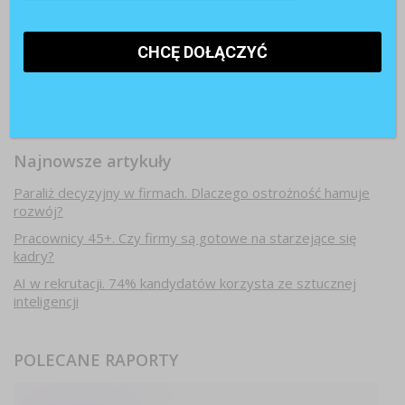
Najnowsze artykuły
Paraliż decyzyjny w firmach. Dlaczego ostrożność hamuje
rozwój?
Pracownicy 45+. Czy firmy są gotowe na starzejące się
kadry?
AI w rekrutacji. 74% kandydatów korzysta ze sztucznej
inteligencji
POLECANE RAPORTY