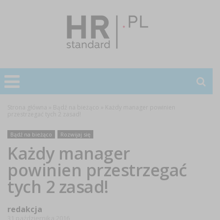
Strona główna
»
Bądź na bieżąco
»
Każdy manager powinien
przestrzegać tych 2 zasad!
Bądź na bieżąco
Rozwijaj się
Każdy manager
powinien przestrzegać
tych 2 zasad!
redakcja
31 października 2016