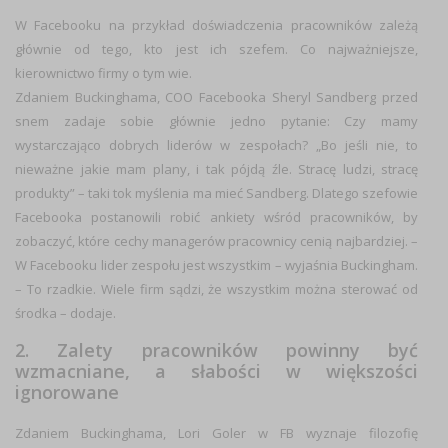
W Facebooku na przykład doświadczenia pracowników zależą
głównie od tego, kto jest ich szefem. Co najważniejsze,
kierownictwo firmy o tym wie.
Zdaniem Buckinghama, COO Facebooka Sheryl Sandberg przed
snem zadaje sobie głównie jedno pytanie: Czy mamy
wystarczająco dobrych liderów w zespołach? „Bo jeśli nie, to
nieważne jakie mam plany, i tak pójdą źle. Stracę ludzi, stracę
produkty” – taki tok myślenia ma mieć Sandberg. Dlatego szefowie
Facebooka postanowili robić ankiety wśród pracowników, by
zobaczyć, które cechy managerów pracownicy cenią najbardziej. –
W Facebooku lider zespołu jest wszystkim – wyjaśnia Buckingham.
– To rzadkie. Wiele firm sądzi, że wszystkim można sterować od
środka – dodaje.
2. Zalety pracowników powinny być
wzmacniane, a słabości w większości
ignorowane
Zdaniem Buckinghama, Lori Goler w FB wyznaje filozofię