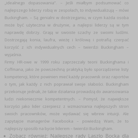
„idealnego dopasowania”. – Jeśli miałbym podsumować co
najlepszego liderzy robią w zespołach, to indywidualizują – mówi
Buckingham. – Są genialni w dostrzeganiu, w czym każda osoba
może być użyteczna w drużynie, a najlepsi liderzy są w tym
naprawdę dobrzy. Grają w swoiste szachy ze swoimi ludźmi.
Dostrzegają konia, laufra, wieżę i królową i potrafią czerpać
korzyść z ich indywidualnych cech – twierdzi Buckingham –
wyjaśnia.
Firmy HR-owe w 1999 roku zaprzeczały teorii Buckinghama i
Coffmana, jako że powszechną praktyką było sporządzenie listy
kompetencji, które powinien mieć każdy pracownik oraz raportów
o tym, jak każdy z nich poprawiał swoje słabości. Buckingham
przekonuje jednak, że takie działania prowadzą do awansowania
ludzi niekoniecznie kompetentnych. – Pomysł, że największe
korzyści jako lider czerpiesz z wzmacniania najlepszych stron
swoich pracowników, może wydawać się wbrew intuicji. Ale
zapytajcie managerów Facebooka – powiedzą Wam, że to
najlepszy sposób na bycie liderem – twierdzi Buckingham.
Zobacz również:
Najlepsze rady Laszlo Bocka dla