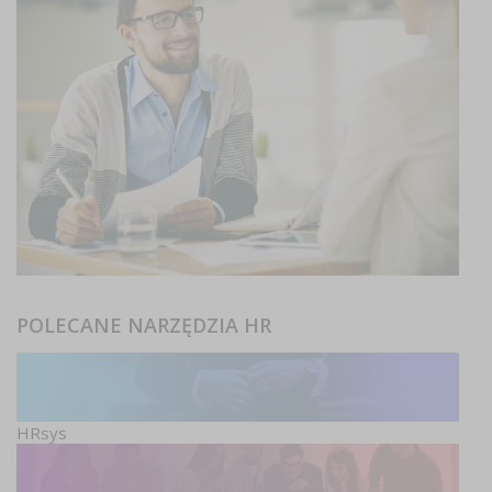
POLECANE NARZĘDZIA HR
HRsys