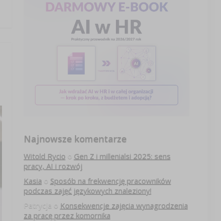
Najnowsze komentarze
Witold Rycio
o
Gen Z i millenialsi 2025: sens
pracy, AI i rozwój
Kasia
o
Sposób na frekwencję pracowników
podczas zajęć językowych znaleziony!
Patrycja
o
Konsekwencje zajęcia wynagrodzenia
za pracę przez komornika