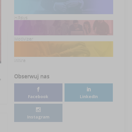
HRsys
Motivizer
Inhire
Obserwuj nas
?
Facebook
LinkedIn
Instagram