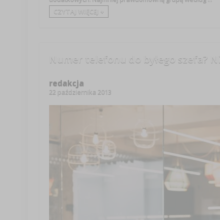
CZYTAJ WIĘCEJ +
Numer telefonu do byłego szefa? N
redakcja
22 października 2013