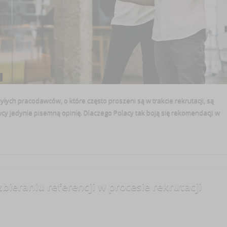
ych pracodawców, o które często proszeni są w trakcie rekrutacji, są
 jedynie pisemną opinię. Dlaczego Polacy tak boją się rekomendacji w
bieraniu referencji w procesie rekrutacji