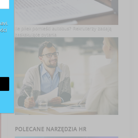
avi.
Ile piłek pomieści autobus? Rekruterzy zadają
ści
zaskakujące pytania
POLECANE NARZĘDZIA HR