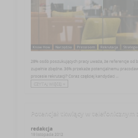
Know How
Narzędzia
Pressroom
Rekrutacja
Strategia
28% osób poszukujących pracy uważa, że referencje od był
zupełnie zbędne. 36% przekaże potencjalnemu pracodawcy
procesie rekrutacji? Coraz częściej kandydaci ...
CZYTAJ WIĘCEJ +
Potencjał tkwiący w telefonicznym z
redakcja
19 listopada 2012