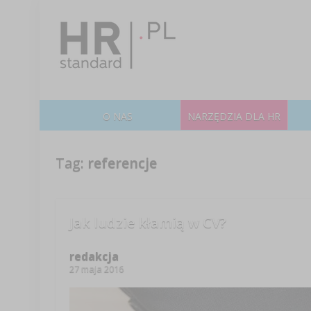
O NAS
NARZĘDZIA DLA HR
Tag:
referencje
Jak ludzie kłamią w CV?
redakcja
27 maja 2016