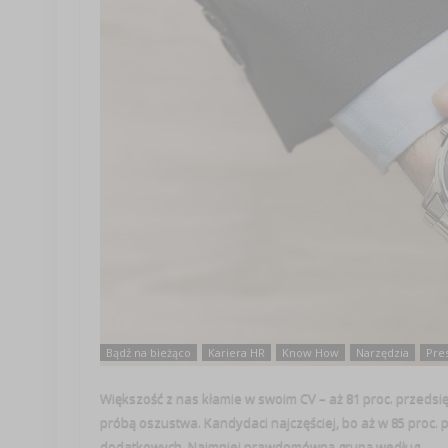
Bądź na bieżąco
Kariera HR
Know How
Narzędzia
Pre
Większość z nas kłamie w swoim CV – aż 81 proc. przedsi
próbą oszustwa. Kandydaci najczęściej, bo aż w 85 proc.
dodatkowych. Najmniej prawdomówną grupą według ...