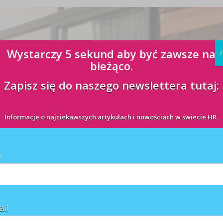
Wystarczy 5 sekund aby być zawsze na
Z
bieżąco.
Zapisz się do naszego newslettera tutaj:
Informacje o najciekawszych artykułach i nowościach w świecie HR.
ę
ail
bach ubiegających się o pracę. Pozwalają na zebranie o kandydatach