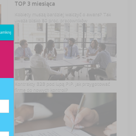
TOP 3 miesiąca
Kobiety muszą bardziej walczyć o awans? Tak
uważa blisko 80 proc. pracowników
amknij
Kontrakty B2B pod lupą PIP. Jak przygotować
firmę do nowych kontroli?