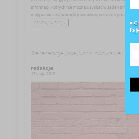
informacji, których nie można uzyskać w żaden inny spo
mają samoistną wartość poznawczą w trakcie procesu ...
CZYTAJ WIĘCEJ +
Ch
Rej
Referencje (nie)kontrolowane – jak 
redakcja
17 maja 2012