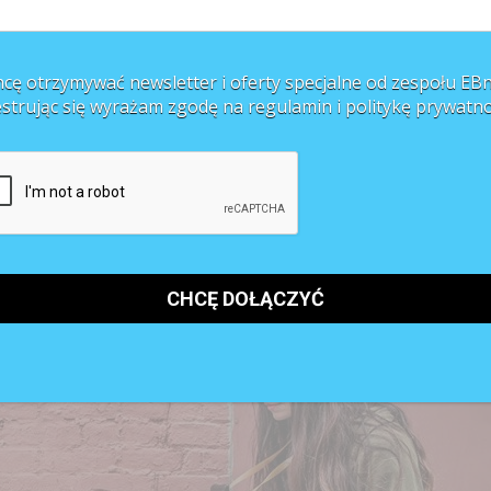
sób. Dlatego jeśli zebrane w przemyślany i dobrze przygotowany sposób
cę otrzymywać newsletter i oferty specjalne od zespołu EBn
estrując się wyrażam zgodę na regulamin i
politykę prywatno
sprawdzi cię rekruter