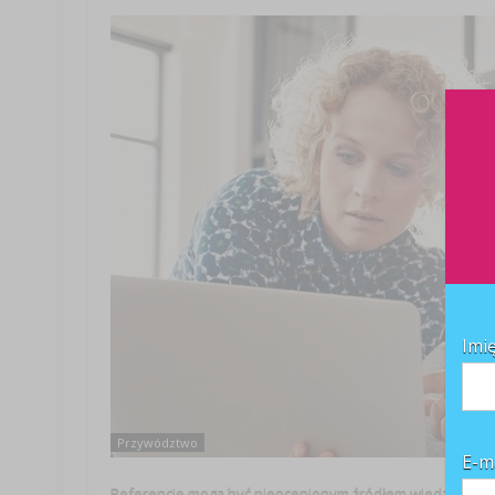
Imi
Przywództwo
E-m
Referencje mogą być nieocenionym źródłem wiedzy o oso