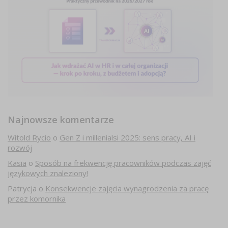
Najnowsze komentarze
Witold Rycio
o
Gen Z i millenialsi 2025: sens pracy, AI i
rozwój
Kasia
o
Sposób na frekwencję pracowników podczas zajęć
językowych znaleziony!
Patrycja
o
Konsekwencje zajęcia wynagrodzenia za pracę
przez komornika