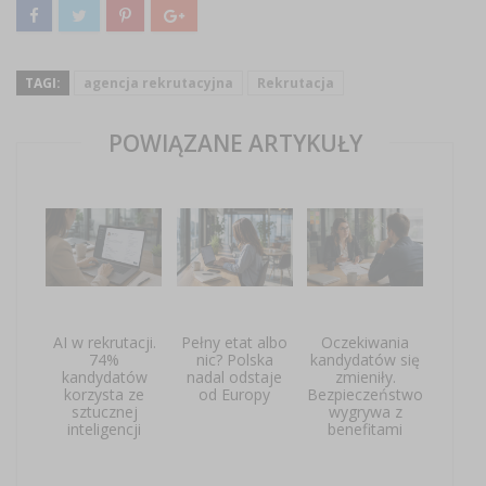
TAGI:
agencja rekrutacyjna
Rekrutacja
POWIĄZANE ARTYKUŁY
AI w rekrutacji.
Pełny etat albo
Oczekiwania
74%
nic? Polska
kandydatów się
kandydatów
nadal odstaje
zmieniły.
korzysta ze
od Europy
Bezpieczeństwo
sztucznej
wygrywa z
inteligencji
benefitami