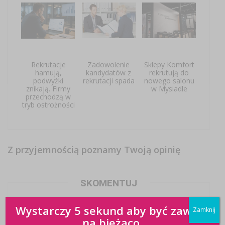
Rekrutacje
Zadowolenie
Sklepy Komfort
hamują,
kandydatów z
rekrutują do
podwyżki
rekrutacji spada
nowego salonu
znikają. Firmy
w Mysiadle
przechodzą w
tryb ostrożności
Z przyjemnością poznamy Twoją opinię
SKOMENTUJ
Wystarczy 5 sekund aby być zawsze
Zamknij
na bieżąco.