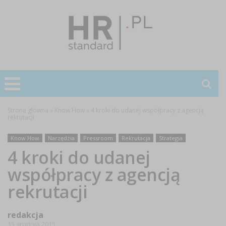
Strona główna
»
Know How
»
4 kroki do udanej współpracy z agencją
rekrutacji
Know How
Narzędzia
Pressroom
Rekrutacja
Strategia
4 kroki do udanej
współpracy z agencją
rekrutacji
redakcja
15 grudnia 2015