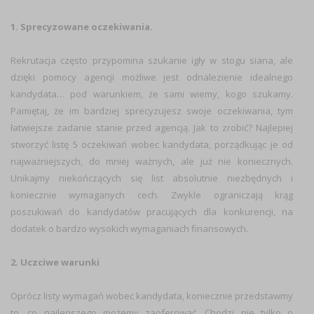
1. Sprecyzowane oczekiwania.
Rekrutacja często przypomina szukanie igły w stogu siana, ale
dzięki pomocy agencji możliwe jest odnalezienie idealnego
kandydata… pod warunkiem, że sami wiemy, kogo szukamy.
Pamiętaj, że im bardziej sprecyzujesz swoje oczekiwania, tym
łatwiejsze zadanie stanie przed agencją. Jak to zrobić? Najlepiej
stworzyć listę 5 oczekiwań wobec kandydata, porządkując je od
najważniejszych, do mniej ważnych, ale już nie koniecznych.
Unikajmy niekończących się list absolutnie niezbędnych i
koniecznie wymaganych cech. Zwykle ograniczają krąg
poszukiwań do kandydatów pracujących dla konkurencji, na
dodatek o bardzo wysokich wymaganiach finansowych.
2. Uczciwe warunki
Oprócz listy wymagań wobec kandydata, koniecznie przedstawmy
to, co najlepszego możemy zaoferować. Chodzi nie tylko o