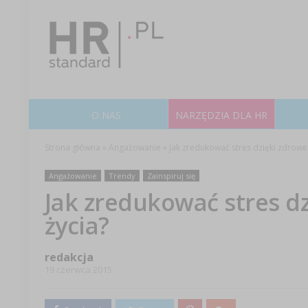
O NAS
NARZĘDZIA DLA HR
Strona główna
»
Angażowanie
»
Jak zredukować stres dzięki zdrowe
Angażowanie
Trendy
Zainspiruj się
Jak zredukować stres d
życia?
redakcja
19 czerwca 2015