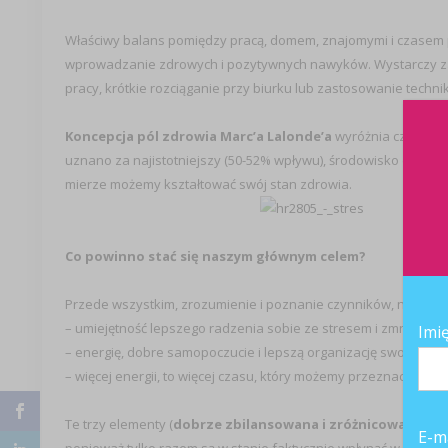
Właściwy balans pomiędzy pracą, domem, znajomymi i czasem pr
wprowadzanie zdrowych i pozytywnych nawyków. Wystarczy za
pracy, krótkie rozciąganie przy biurku lub zastosowanie techn
Koncepcja pól zdrowia Marc’a Lalonde’a
wyróżnia cztery obs
uznano za najistotniejszy (50-52% wpływu), środowisko (20%), c
mierze możemy kształtować swój stan zdrowia.
Co powinno stać się naszym głównym celem?
Przede wszystkim, zrozumienie i poznanie czynników, na kt
– umiejętność lepszego radzenia sobie ze stresem i zmniejsze
Imi
– energię, dobre samopoczucie i lepszą organizację swojego dn
– więcej energii, to więcej czasu, który możemy przeznaczyć dla 
Te trzy elementy (
dobrze zbilansowana i zróżnicowana diet
E-m