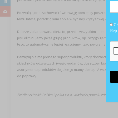
ponieważ tylko razem są w stanie faktycznie wpłynąć w pozyt
Pozwalają one zachować równowagę pomiędzy poszczególnymi sf
temu łatwiej poradzić nam sobie w sytuacji kryzysowej – robimy 
Ch
Rej
Dobrze zbilansowana dieta to, przede wszystkim, dostarczenie
jeśli eliminujemy jakąś grupę produktów, np. rezygnujemy z wę
tego, to automatycznie lepiej reagujemy i zachowujemy się w syt
Pamiętaj nie ma jednego super produktu, który dostarczy wszys
składników odżywczych (węglowodanów, tłuszczów, białka), wit
asortymentu produktów do jakiego mamy dostęp. A wcześniej, 
do poprawy.
Źródło: eHealth Polska Spółka z o.o. właściciel portalu zdrowotn