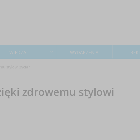
WIEDZA
WYDARZENIA
REK
mu stylowi życia?
zięki zdrowemu stylowi