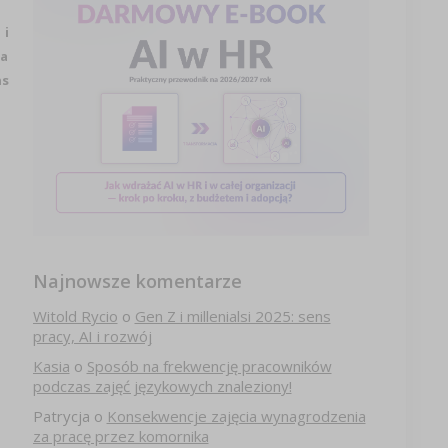
 i
na
ns
Najnowsze komentarze
Witold Rycio
o
Gen Z i millenialsi 2025: sens
pracy, AI i rozwój
Kasia
o
Sposób na frekwencję pracowników
podczas zajęć językowych znaleziony!
Patrycja
o
Konsekwencje zajęcia wynagrodzenia
za pracę przez komornika