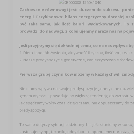
Zachowanie równowagi jest kluczem do sukcesu, ponie
energii. Przykładowo: bilans energetyczny dorosłej oso
być taka sama, jak ilość kalorii wydatkowanych. To
prowadzi do nadwagi, z kolei ujemny naraża nas na poja
Jeśli przyjrzymy się dokładniej temu, co na nas wpływa 
1. Dieta i sposób żywienia, aktywność fizyczna, ilość snu, reakc
2. Nasze predyspozycje genetyczne, zanieczyszczenie środowis
Pierwsza grupę czynników możemy w każdej chwili zmodyfi
Nie mamy wpływu na swoje predyspozycje genetyczne np. więk
genem otyłości – powoduje on większą tendencję do wzrostu wagi
jak spędzamy wolny czas, dzięki czemu nie dopuszczamy do za
predyspozycji.
To samo dotyczy sytuacji codziennych – jeśli staniemy w korku,
zastosujemy np., technikę oddychania i opanujemy narastający