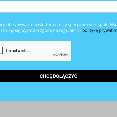
ywny sposób na nasze zdrowie i samopoczucie.
erami naszego życia: pracą, domem, rodziną i czasu dla siebie. Dzięki
to szybciej i bardziej efektywnie.
cę otrzymywać newsletter i oferty specjalne od zespołu EBn
estrując się wyrażam zgodę na regulamin i
politykę prywatno
 wszystkich niezbędnych składników odżywczych. Nie da się tego osiągnąć
glowodanów lub ograniczamy tłuszcze. Jeśli nasza dieta dostarcza nam
uacjach stresowych i nie tylko.
tkich niezbędnych składników, których potrzebuje organizm, czyli
amin i składników mineralnych, dlatego powinniśmy korzystać z szerokie
przyjrzeć się swoim nawykom i przeanalizować, czy odnajdujemy w nich c
ego
kalorynka.pl