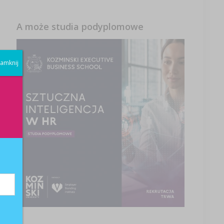
A może studia podyplomowe
amknij
ia
j