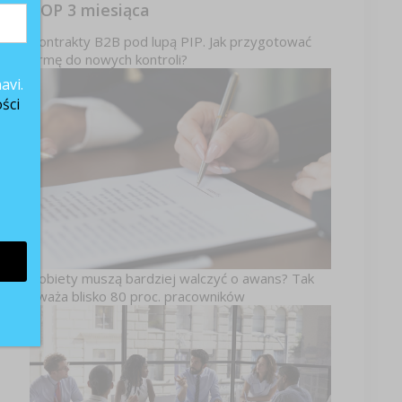
TOP 3 miesiąca
Kontrakty B2B pod lupą PIP. Jak przygotować
firmę do nowych kontroli?
avi.
ści
,
go
oś
Kobiety muszą bardziej walczyć o awans? Tak
uważa blisko 80 proc. pracowników