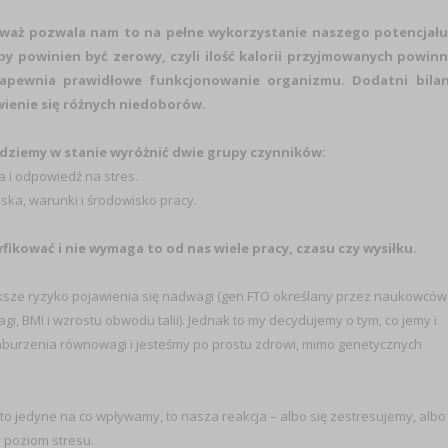
waż pozwala nam to na pełne wykorzystanie naszego potencjału
by powinien być zerowy, czyli ilość kalorii przyjmowanych powin
 zapewnia prawidłowe funkcjonowanie organizmu. Dodatni bila
wienie się różnych niedoborów.
będziemy w stanie wyróżnić dwie grupy czynników:
ja i odpowiedź na stres.
ka, warunki i środowisko pracy.
kować i nie wymaga to od nas wiele pracy, czasu czy wysiłku.
sze ryzyko pojawienia się nadwagi (gen FTO określany przez naukowców
, BMI i wzrostu obwodu talii). Jednak to my decydujemy o tym, co jemy i
burzenia równowagi i jesteśmy po prostu zdrowi, mimo genetycznych
 to jedyne na co wpływamy, to nasza reakcja – albo się zestresujemy, albo
 poziom stresu.