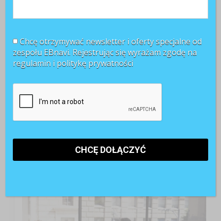
Chcę otrzymywać newsletter i oferty specjalne od
zespołu EBnavi. Rejestrując się wyrażam zgodę na
regulamin i
politykę prywatności
TOP 3 miesiąca
Kobiety muszą bardziej walczyć o awans? Tak uważa
blisko 80 proc. pracowników