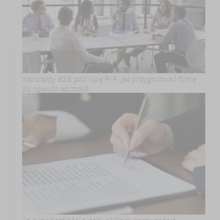
Kontrakty B2B pod lupą PIP. Jak przygotować firmę
do nowych kontroli?
Ile piłek pomieści autobus? Rekruterzy zadają