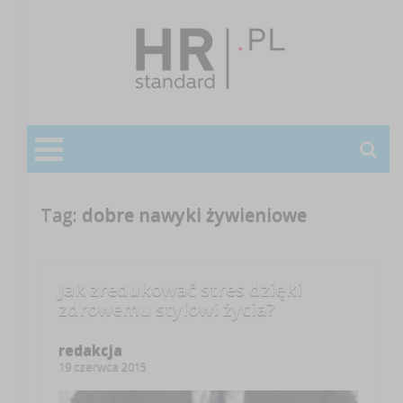
Tag:
dobre nawyki żywieniowe
Jak zredukować stres dzięki
zdrowemu stylowi życia?
redakcja
19 czerwca 2015