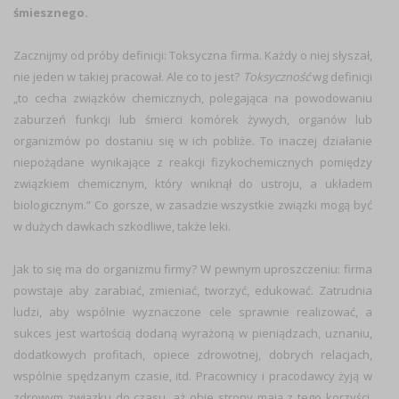
śmiesznego.
Zacznijmy od próby definicji: Toksyczna firma. Każdy o niej słyszał,
nie jeden w takiej pracował. Ale co to jest?
Toksyczność
wg definicji
„to cecha związków chemicznych, polegająca na powodowaniu
zaburzeń funkcji lub śmierci komórek żywych, organów lub
organizmów po dostaniu się w ich pobliże. To inaczej działanie
niepożądane wynikające z reakcji fizykochemicznych pomiędzy
związkiem chemicznym, który wniknął do ustroju, a układem
biologicznym.” Co gorsze, w zasadzie wszystkie związki mogą być
w dużych dawkach szkodliwe, także leki.
Jak to się ma do organizmu firmy? W pewnym uproszczeniu: firma
powstaje aby zarabiać, zmieniać, tworzyć, edukować. Zatrudnia
ludzi, aby wspólnie wyznaczone cele sprawnie realizować, a
sukces jest wartością dodaną wyrażoną w pieniądzach, uznaniu,
dodatkowych profitach, opiece zdrowotnej, dobrych relacjach,
wspólnie spędzanym czasie, itd. Pracownicy i pracodawcy żyją w
zdrowym związku do czasu, aż obie strony mają z tego korzyści.