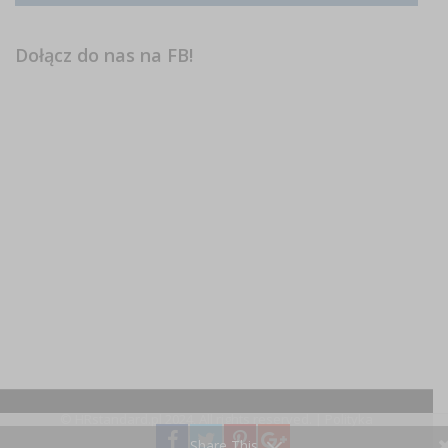
Dołącz do nas na FB!
© HRstandard.pl 2024, All rights reserved. |
Polityka
prywatności
Share This