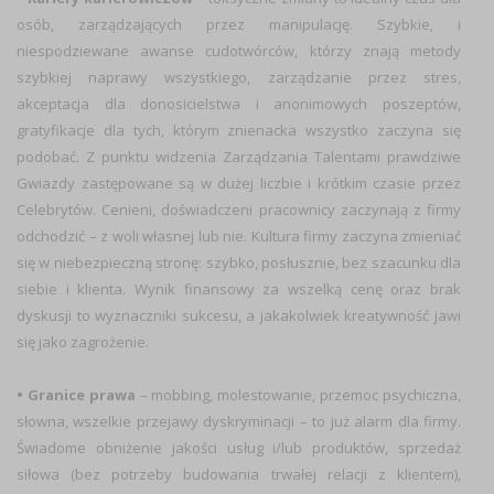
osób, zarządzających przez manipulację. Szybkie, i
niespodziewane awanse cudotwórców, którzy znają metody
szybkiej naprawy wszystkiego, zarządzanie przez stres,
akceptacja dla donosicielstwa i anonimowych poszeptów,
gratyfikacje dla tych, którym znienacka wszystko zaczyna się
podobać. Z punktu widzenia Zarządzania Talentami prawdziwe
Gwiazdy zastępowane są w dużej liczbie i krótkim czasie przez
Celebrytów. Cenieni, doświadczeni pracownicy zaczynają z firmy
odchodzić – z woli własnej lub nie. Kultura firmy zaczyna zmieniać
się w niebezpieczną stronę: szybko, posłusznie, bez szacunku dla
siebie i klienta. Wynik finansowy za wszelką cenę oraz brak
dyskusji to wyznaczniki sukcesu, a jakakolwiek kreatywność jawi
się jako zagrożenie.
• Granice prawa
– mobbing, molestowanie, przemoc psychiczna,
słowna, wszelkie przejawy dyskryminacji – to już alarm dla firmy.
Świadome obniżenie jakości usług i/lub produktów, sprzedaż
siłowa (bez potrzeby budowania trwałej relacji z klientem),