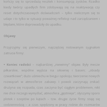
kończy się to sprzedażą resztek i konsumpcją zysków. Rzadko
kiedy twórcy upadłych firm zdobywają się na reaktywację czy
reset dotychczasowych doświadczeń – tylko nielicznym się to
udaje i to tylko w sytuacji poważnej refleksji nad zarządzaniem i
błędami, które doprowadziły do upadku.
Objawy
Przyjrzyjmy się pierwszym, najczęściej notowanym sygnałom
zatrucia firmy:
• Koniec radości
– najbardziej „niewinny” objaw. Były mecze
piłkarskie, wspólne wyjścia na siłownię i basen; „obiady
czwartkowe”; dużo uśmiechu w biegu i spokoju; tworzenie nowych
rozwiązań w atmosferze zabawy. I powoli zaczynają znikać:
drużyna się rozpada, czas zaczyna być ciągłym problemem, nikt
nie chce niczego wymyślać, atmosfera „gęstnieje”, słyszymy sporo
plotek i szeptów po kątach – tzw. drugie życie firmy staję się
codziennością – a czas spędzony w pracy rośnie do rozmiarów