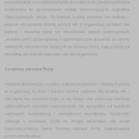
poszukiwanie oszczędności/zysku kosztem ludzi, bezpieczeństwa
środowiska to spodziewane efekty wcześniejszych sygnałów
niepożądanych zmian. To bardzo trudny moment na reakcję –
jedynie utrzymanie dobrej pozycji HR w organizacji (a łatwo nie
będzie – trucizna stara się zlikwidować swoich potencjalnych
„morderców”) i przynajmniej fragmentaryczne wsparcie ze strony
właścicieli, niezmiennie dążących do rozwoju firmy, dają szansę na
mozolną, ale jednak naprawę zatrutej organizacji.
Strażnicy zdrowia firmy
Uważna obserwacja i szybka reakcja na pierwsze objawy trucizny
w organizacji, to duże i bardzo istotne zadanie dla działów HR –
nikt lepiej nie zrozumie tego, co się dzieje i nie zastosuje bardziej
adekwatnych narzędzi naprawczych, niż specjaliści od ludzkich
zachowań, kompetencji i umiejętności współpracy. Szczerość,
odwaga i rozmowa (SOR) to drogie lekarstwa, ale wciąż
najskuteczniejsze, kiedy chcemy ratować firmę, zaatakowaną
przez zatruty wirus.