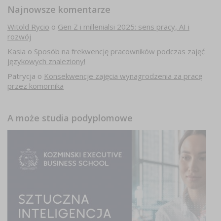
Najnowsze komentarze
Witold Rycio
o
Gen Z i millenialsi 2025: sens pracy, AI i
rozwój
Kasia
o
Sposób na frekwencję pracowników podczas zajęć
językowych znaleziony!
Patrycja
o
Konsekwencje zajęcia wynagrodzenia za pracę
przez komornika
A może studia podyplomowe