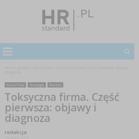
Strona główna
»
Know How
»
Toksyczna firma. Część pierwsza: objawy i
diagnoza
Know How
Strategia
Wiedza
Toksyczna firma. Część
pierwsza: objawy i
diagnoza
redakcja
11 maja 2015