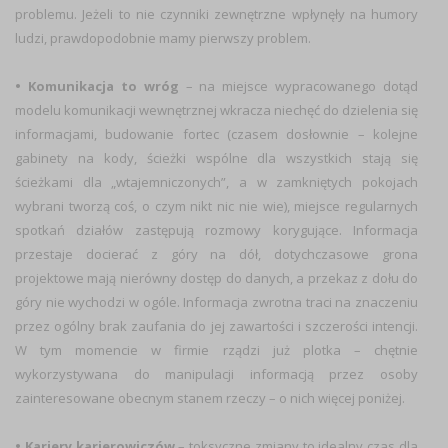
problemu. Jeżeli to nie czynniki zewnętrzne wpłynęły na humory
ludzi, prawdopodobnie mamy pierwszy problem.
• Komunikacja to wróg
– na miejsce wypracowanego dotąd
modelu komunikacji wewnętrznej wkracza niechęć do dzielenia się
informacjami, budowanie fortec (czasem dosłownie – kolejne
gabinety na kody, ścieżki wspólne dla wszystkich stają się
ścieżkami dla „wtajemniczonych”, a w zamkniętych pokojach
wybrani tworzą coś, o czym nikt nic nie wie), miejsce regularnych
spotkań działów zastępują rozmowy korygujące. Informacja
przestaje docierać z góry na dół, dotychczasowe grona
projektowe mają nierówny dostęp do danych, a przekaz z dołu do
góry nie wychodzi w ogóle. Informacja zwrotna traci na znaczeniu
przez ogólny brak zaufania do jej zawartości i szczerości intencji.
W tym momencie w firmie rządzi już plotka – chętnie
wykorzystywana do manipulacji informacją przez osoby
zainteresowane obecnym stanem rzeczy – o nich więcej poniżej.
• Kariery karierowiczów
– toksyczne zmiany to idealny czas dla