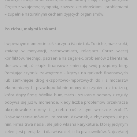
Często z wzajemną sympatią, zawsze z trudnościami i problemami
– zupełnie naturalnymi cechami żyjących organizmów.
Po cichu, małymi krokami
I w pewnym momencie coś zaczyna iść nie tak. To ciche, małe kroki,
zmiany w motywacji, zachowaniach, relacjach. Coraz więcej
konfliktów, niechęci, patrzenia na zegarek, problemów z klientami,
dostawcami, aż słupki finansowe zmieniają swój pożądany bieg.
Pomijając czynniki zewnętrzne – kryzys na rynkach finansowych
lub zamknięcie dróg eksportowo-importowych do i z mocarstw
ekonomicznych, prawdopodobnie mamy do czynienia z trucizną,
która drąży firmę. Wielkie bum, trach i szukanie pomocy z reguły
odbywa się już w momencie, kiedy liczba problemów przekracza
akceptowalne normy i „trzeba coś z tym wreszcie zrobić”.
Doświadczenie mówi mi: to ostatni dzwonek, a zbyt często już po
nim. Firma trwa nadal, ale jako własna karykatura, której jedynym
celem jest pieniądz – i dla właścicieli, i dla pracowników. Najczęściej