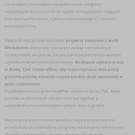
Coraz więcej przedsiębiorstw wykorzystuje programy
motywacyjne dla pracowników oparte na inicjatywach mających
poprawić komfort pracy, a jednocześnie współgrać z celami i
wartościami firmy.
Należą do nich przede wszystkim
projekty związane z work-
life balance
. Elastyczny czas pracy wydaje się trywialnym
rozwiązaniem, ale jednak dla pracowników jest bardzo ważnym
czynnikiem atrakcyjności pracodawcy.
Możliwość wyboru pracy
w domu, tzw. home-office, czy rozpoczynania dnia pracy
godzinę później oznacza często bardzo duże ułatwienie w
życiu codziennym.
Przykładem jest program Flex@PwC wdrożony przez PwC, który
pozwala w określonych ramach na pracę zgodnie z
indywidualnymi preferencjami i rytmem dnia i tygodnia.
Mieszczą się w nich również wszelkie inicjatywy prorodzinne –
przedszkola przyzakładowe, programy edukacyjne i rekreacyjne
dla dzieci pracowników, projekty dla pracujących mam,