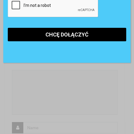
różnorodności
w organizacji cz.
stosuje HR? –
czyli Wyzwania
1
Trendy HRM
HR w Łodzi
2011
Z przyjemnością poznamy Twoją opinię
SKOMENTUJ