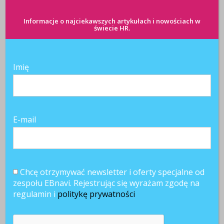
POWIĄZANE ARTYKUŁY
Informacje o najciekawszych artykułach i nowościach w
świecie HR.
Imię
Zasada 80/20 w
Jak umiejętnie
Komunikacja
budowaniu
motywować
wewnętrzna. Jak
marki
pracowników do
to robić? Jakimi
pracodawcy
pracy?
narzędziami?
E-mail
Gdzie tkwi
sekret?
Chcę otrzymywać newsletter i oferty specjalne od
zespołu EBnavi. Rejestrując się wyrażam zgodę na
regulamin i
politykę prywatności
Siła w
Siła motywacji
Jakie narzędzia