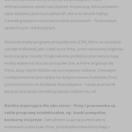
dofinansowanie opieki nad dziećmi. Korporacją, która prowadzi
takie działania jest na przykład HP, która w ramach HaPpy
Parenting wspiera rodziców na wielu poziomach – finansowym,
opiekuńczym i edukacyjnym.
Wreszcie mamy programy prospołeczne (CSR), które na szczęście
zaczęto traktować jako część życia firmy, a nie narzuconą odgórnie
korporacyjną zasadę. Dzięki takiemu podejściu pracownicy mają
realny wpływ na obszary prospołeczne, w które angażuje się
firma, duży nacisk kładzie się na inicjatywy oddolne. Ciekawym
rozwiązaniem też jest wpływ na dysponowanie budżetem firmy
przeznaczonym na działania charytatywne – każdy pracownik
może przeznaczyć określoną kwotę na bliski mu cel.
Bardzo inspirujące dla obu stron – firmy i pracownika są
także programy intelektualne, np. banki pomysłów,
konkursy inicjatyw.
Zatrudnieni czują się partnerami w
budowaniu potencjału firmy, przedsiębiorstwa korzystają z