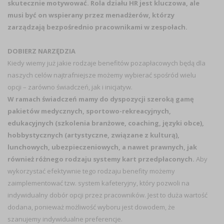
skutecznie motywować. Rola działu HR jest kluczowa, ale
musi być on wspierany przez menadżerów, którzy
zarządzają bezpośrednio pracownikami w zespołach.
DOBIERZ NARZĘDZIA
Kiedy wiemy już jakie rodzaje benefitów pozapłacowych będą dla
naszych celów najtrafniejsze możemy wybierać spośród wielu
opcji – zarówno świadczeń, jak i inicjatyw.
W ramach świadczeń mamy do dyspozycji szeroką gamę
pakietów medycznych, sportowo-rekreacyjnych,
edukacyjnych (szkolenia branżowe, coaching, języki obce),
hobbystycznych (artystyczne, związane z kulturą),
lunchowych, ubezpieczeniowych, a nawet prawnych, jak
również różnego rodzaju systemy kart przedpłaconych.
Aby
wykorzystać efektywnie tego rodzaju benefity możemy
zaimplementować tzw. system kafeteryjny, który pozwoli na
indywidualny dobór opcji przez pracowników. Jest to duża wartość
dodana, ponieważ możliwość wyboru jest dowodem, że
szanujemy indywidualne preferencje.