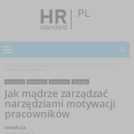
Strona główna
»
Know How
»
Jak mądrze zarządzać narzędziami
motywacji pracowników
Know How
Motywacja
Pressroom
Strategia
Jak mądrze zarządzać
narzędziami motywacji
pracowników
redakcja
26 sierpnia 2014