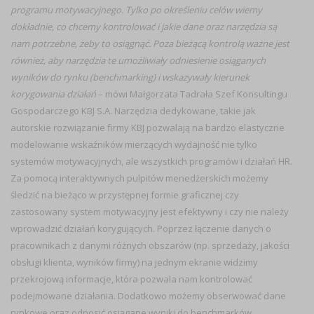
programu motywacyjnego. Tylko po określeniu celów wiemy
dokładnie, co chcemy kontrolować i jakie dane oraz narzędzia są
nam potrzebne, żeby to osiągnąć. Poza bieżącą kontrolą ważne jest
również, aby narzędzia te umożliwiały odniesienie osiąganych
wyników do rynku (benchmarking) i wskazywały kierunek
korygowania działań
– mówi Małgorzata Tadrała Szef Konsultingu
Gospodarczego KBJ S.A. Narzędzia dedykowane, takie jak
autorskie rozwiązanie firmy KBJ pozwalają na bardzo elastyczne
modelowanie wskaźników mierzących wydajność nie tylko
systemów motywacyjnych, ale wszystkich programów i działań HR.
Za pomocą interaktywnych pulpitów menedżerskich możemy
śledzić na bieżąco w przystępnej formie graficznej czy
zastosowany system motywacyjny jest efektywny i czy nie należy
wprowadzić działań korygujących. Poprzez łączenie danych o
pracownikach z danymi różnych obszarów (np. sprzedaży, jakości
obsługi klienta, wyników firmy) na jednym ekranie widzimy
przekrojową informacje, która pozwala nam kontrolować
podejmowane działania. Dodatkowo możemy obserwować dane
rynkowe oraz odnosić osiągane wyniki do benchmarków