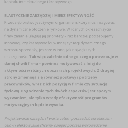
kapitału intelektualnego i kreatywnego.
ELASTYCZNIE ZARZĄDZAJ I MIERZ EFEKTYWNOŚĆ
Przedsiębiorstwo jest żywym organizmem, który musi reagować
na dynamiczne otoczenie rynkowe. W różnych okresach życia
firmy zmianie ulegają jej priorytety – raz bardziej potrzebujemy
innowacji, czy kreatywności, w innej sytuacji dynamicznego
wzrostu sprzedaży, jeszcze w innej jak największych
oszczędności.
Tak więc zależnie od tego czego potrzebuje w
danej chwili firma – powinna motywować silniej do
aktywności w różnych obszarach projektowych. Z drugiej
strony zmieniają się również postawy i potrzeby
pracowników, wraz z ich pozycją w firmie czy sytuacją
życiową. Pogodzenie tych dwóch aspektów jest sporym
wyzwaniem, ale tylko wtedy efektywność programów
motywacyjnych będzie wysoka.
Projektowanie narzędzi IT warto zatem poprzedzić określeniem
celów i efektów jakie chcemy osiągać poprzez wprowadzenie