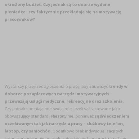
określony budżet. Czy jednak są to dobrze wydane
pieniądze i czy faktycznie przekładają się na motywację
pracowników?
Wystarczy przejrzeć ogłoszenia o pracę, aby zauważyć
trendy w
doborze pozapłacowych narzędzi motywacyjnych –
przeważają usługi medyczne, rekreacyjne oraz szkolenia.
Czy jednak spełniają one swoją rolę, jeżeli są traktowane jako
obowiązujący standard? Niestety nie, ponieważ są
świadczeniem
oczekiwanym tak jak narzędzia pracy – służbowy telefon,
laptop, czy samochód.
Dodatkowo brak indywidualizacji tych
świadczeń powoduje, że wielu zatrudnionych po prostu z nich nie