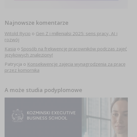
Najnowsze komentarze
Witold Rycio
o
Gen Z i millenialsi 2025: sens pracy, AI i
rozwój
Kasia
o
Sposób na frekwencję pracowników podczas zajęć
językowych znaleziony!
Patrycja
o
Konsekwencje zajęcia wynagrodzenia za pracę
przez komornika
A może studia podyplomowe