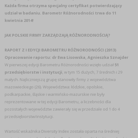
Każda firma otrzyma specjalny certyfikat potwierdzający
udział w badaniu. Barometr Różnorodności trwa do 11
kwietnia 2014!
JAK POLSKIE FIRMY ZARZĄDZAJĄ RÓŻNORODNOŚCIĄ?
RAPORT Z I EDYCJI BAROMETRU RÓŻNORODNOŚCI (2013)
Opracowanie raportu: dr Ewa Lisowska, Agnieszka Sznajder
W pierwszej edycji Barometru Różnorodności wzięło udział
51
przedsiębiorstw i instytucji
, w tym 15 dużych, 7 średnich i 29
małych. Najliczniejszą grupę stanowiły firmy z województwa
mazowieckiego (26). Województwa: łódzkie, opolskie,
podkarpackie, śląskie i warmińsko-mazurskie nie były
reprezentowane w tej edycji Barometru, a liczebności dla
pozostałych województw zawierały się w przedziale od 1 do 4
przedsiębiorstw/instytucji.
Wartość wskaźnika Diversity Index została oparta na średniej