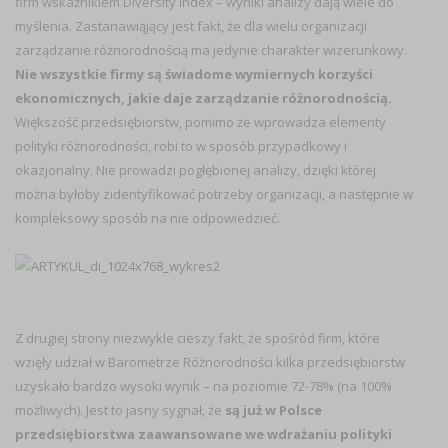
firm wskaźnikiem Diversity Index – wyniki analizy dają wiele do
myślenia. Zastanawiąjący jest fakt, że dla wielu organizacji
zarządzanie różnorodnością ma jedynie charakter wizerunkowy.
Nie wszystkie firmy są świadome wymiernych korzyści
ekonomicznych, jakie daje zarządzanie różnorodnością.
Większość przedsiębiorstw, pomimo że wprowadza elementy
polityki różnorodności, robi to w sposób przypadkowy i
okazjonalny. Nie prowadzi pogłębionej analizy, dzięki której
można byłoby zidentyfikować potrzeby organizacji, a następnie w
kompleksowy sposób na nie odpowiedzieć.
Z drugiej strony niezwykle cieszy fakt, że spośród firm, które
wzięły udział w Barometrze Różnorodności kilka przedsiębiorstw
uzyskało bardzo wysoki wynik – na poziomie 72-78% (na 100%
możliwych). Jest to jasny sygnał, że
są już w Polsce
przedsiębiorstwa zaawansowane we wdrażaniu polityki