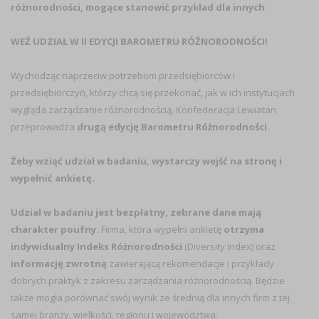
różnorodności, mogące stanowić przykład dla innych
.
WEŹ UDZIAŁ W II EDYCJI BAROMETRU RÓŻNORODNOŚCI!
Wychodząc naprzeciw potrzebom przedsiębiorców i
przedsiębiorczyń, którzy chcą się przekonać, jak w ich instytucjach
wygląda zarządzanie różnorodnością, Konfederacja Lewiatan
przeprowadza
drugą edycję Barometru Różnorodności
.
Żeby wziąć udział w badaniu, wystarczy wejść na
stronę
i
wypełnić ankietę.
Udział w badaniu jest bezpłatny, zebrane dane mają
charakter poufny.
Firma, która wypełni ankietę
otrzyma
indywidualny Indeks Różnorodności
(Diversity Index) oraz
informację zwrotną
zawierającą rekomendacje i przykłady
dobrych praktyk z zakresu zarządzania różnorodnością. Będzie
także mogła porównać swój wynik ze średnią dla innych firm z tej
samej branży, wielkości, regionu i województwa.