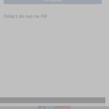
Dołącz do nas na FB!
© HRstandard.pl 2024, All rights reserved. |
Polityka
prywatności