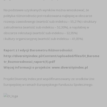
Na podstawie uzyskanych wyników można wnioskować, że
polityka różnorodności jest realizowana najlepiej w obszarze
rozwoju zawodowego (wartość sub-indeksu – 55,21%) i struktury
zatrudnienia (wartość sub-indeksu – 52,30%), a najsłabiej w
obszarze rekrutacji (wartość sub-indeksu – 32,95%)
i kultury organizacyjnej (wartość sub-indeksu – 41,05%).
Raport z I edycji Barometru Różnorodności:
http://diversityindex.pl/Content/uploaded/files/DI_Barome
tr_Roznorodnosci_raport(1).pdf
Więcej informacji o projekcie:
www.diversityindex.pl
Projekt Diversity Index jest współfinansowany ze srodków Unii
Europejskiej w ramach Europejskiego Funduszu Społecznego.