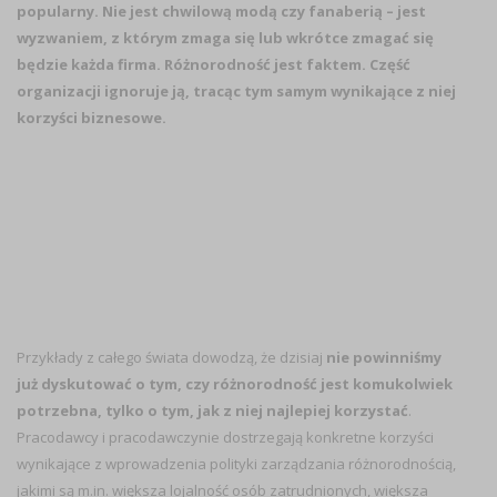
popularny. Nie jest chwilową modą czy fanaberią – jest
wyzwaniem, z którym zmaga się lub wkrótce zmagać się
będzie każda firma. Różnorodność jest faktem. Część
organizacji ignoruje ją, tracąc tym samym wynikające z niej
korzyści biznesowe.
Przykłady z całego świata dowodzą, że dzisiaj
nie powinniśmy
już dyskutować o tym, czy różnorodność jest komukolwiek
potrzebna, tylko o tym, jak z niej najlepiej korzystać
.
Pracodawcy i pracodawczynie dostrzegają konkretne korzyści
wynikające z wprowadzenia polityki zarządzania różnorodnością,
jakimi są m.in. większa lojalność osób zatrudnionych, większa