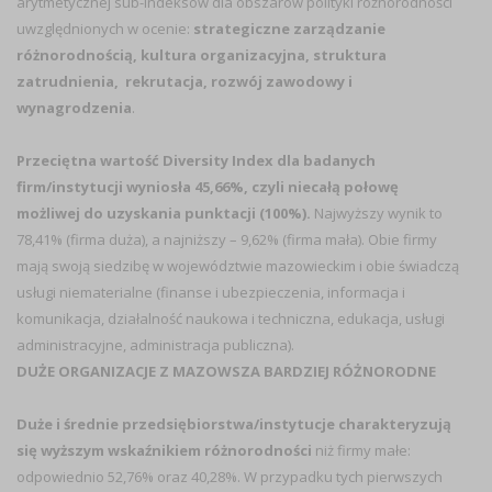
arytmetycznej sub-indeksów dla obszarów polityki różnorodności
uwzględnionych w ocenie:
strategiczne zarządzanie
różnorodnością, kultura organizacyjna, struktura
zatrudnienia, rekrutacja, rozwój zawodowy i
wynagrodzenia
.
Przeciętna wartość Diversity Index dla badanych
firm/instytucji wyniosła 45,66%, czyli niecałą połowę
możliwej do uzyskania punktacji (100%).
Najwyższy wynik to
78,41% (firma duża), a najniższy – 9,62% (firma mała). Obie firmy
mają swoją siedzibę w województwie mazowieckim i obie świadczą
usługi niematerialne (finanse i ubezpieczenia, informacja i
komunikacja, działalność naukowa i techniczna, edukacja, usługi
administracyjne, administracja publiczna).
DUŻE ORGANIZACJE Z MAZOWSZA BARDZIEJ RÓŻNORODNE
Duże i średnie przedsiębiorstwa/instytucje charakteryzują
się wyższym wskaźnikiem różnorodności
niż firmy małe:
odpowiednio 52,76% oraz 40,28%. W przypadku tych pierwszych