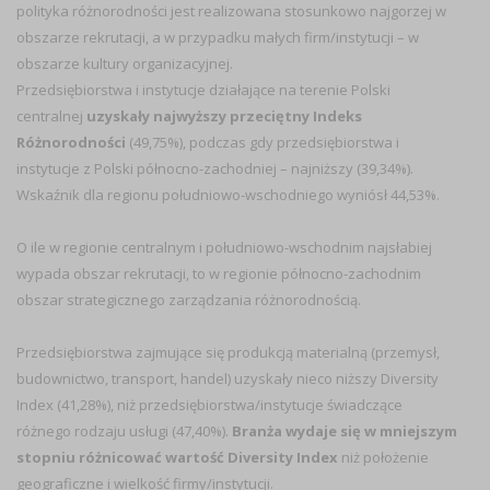
polityka różnorodności jest realizowana stosunkowo najgorzej w
obszarze rekrutacji, a w przypadku małych firm/instytucji – w
obszarze kultury organizacyjnej.
Przedsiębiorstwa i instytucje działające na terenie Polski
centralnej
uzyskały najwyższy przeciętny Indeks
Różnorodności
(49,75%), podczas gdy przedsiębiorstwa i
instytucje z Polski północno-zachodniej – najniższy (39,34%).
Wskaźnik dla regionu południowo-wschodniego wyniósł 44,53%.
O ile w regionie centralnym i południowo-wschodnim najsłabiej
wypada obszar rekrutacji, to w regionie północno-zachodnim
obszar strategicznego zarządzania różnorodnością.
Przedsiębiorstwa zajmujące się produkcją materialną (przemysł,
budownictwo, transport, handel) uzyskały nieco niższy Diversity
Index (41,28%), niż przedsiębiorstwa/instytucje świadczące
różnego rodzaju usługi (47,40%).
Branża wydaje się w mniejszym
stopniu różnicować wartość Diversity Index
niż położenie
geograficzne i wielkość firmy/instytucji.