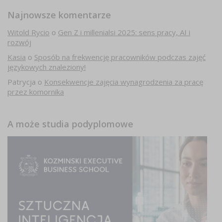
Najnowsze komentarze
Witold Rycio
o
Gen Z i millenialsi 2025: sens pracy, AI i
rozwój
Kasia
o
Sposób na frekwencję pracowników podczas zajęć
językowych znaleziony!
Patrycja
o
Konsekwencje zajęcia wynagrodzenia za pracę
przez komornika
A może studia podyplomowe