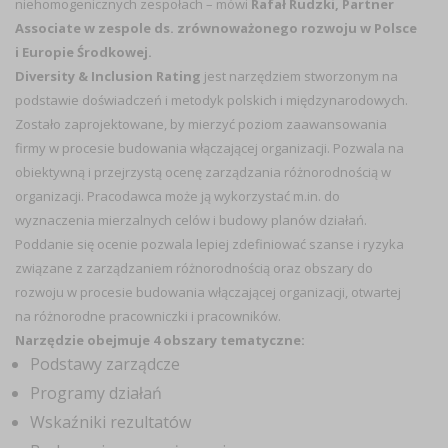
niehomogenicznych zespołach
– mówi
Rafał Rudzki, Partner
Associate w zespole ds. zrównoważonego rozwoju w Polsce
i Europie Środkowej.
Diversity & Inclusion Rating
jest narzędziem stworzonym na
podstawie doświadczeń i metodyk polskich i międzynarodowych.
Zostało zaprojektowane, by mierzyć poziom zaawansowania
firmy w procesie budowania włączającej organizacji. Pozwala na
obiektywną i przejrzystą ocenę zarządzania różnorodnością w
organizacji. Pracodawca może ją wykorzystać m.in. do
wyznaczenia mierzalnych celów i budowy planów działań.
Poddanie się ocenie pozwala lepiej zdefiniować szanse i ryzyka
związane z zarządzaniem różnorodnością oraz obszary do
rozwoju w procesie budowania włączającej organizacji, otwartej
na różnorodne pracowniczki i pracowników.
Narzędzie obejmuje 4 obszary tematyczne:
Podstawy zarządcze
Programy działań
Wskaźniki rezultatów