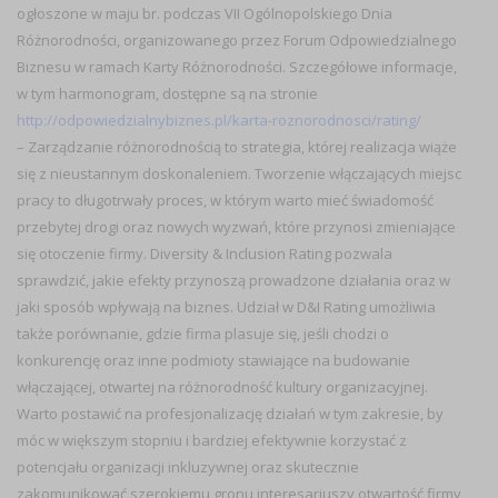
ogłoszone w maju br. podczas VII Ogólnopolskiego Dnia
Różnorodności, organizowanego przez Forum Odpowiedzialnego
Biznesu w ramach Karty Różnorodności. Szczegółowe informacje,
w tym harmonogram, dostępne są na stronie
http://odpowiedzialnybiznes.pl/karta-roznorodnosci/rating/
–
Zarządzanie różnorodnością to strategia, której realizacja wiąże
się z nieustannym doskonaleniem. Tworzenie włączających miejsc
pracy to długotrwały proces, w którym warto mieć świadomość
przebytej drogi oraz nowych wyzwań, które przynosi zmieniające
się otoczenie firmy. Diversity & Inclusion Rating pozwala
sprawdzić, jakie efekty przynoszą prowadzone działania oraz w
jaki sposób wpływają na biznes. Udział w D&I Rating umożliwia
także porównanie, gdzie firma plasuje się, jeśli chodzi o
konkurencję oraz inne podmioty stawiające na budowanie
włączającej, otwartej na różnorodność kultury organizacyjnej.
Warto postawić na profesjonalizację działań w tym zakresie, by
móc w większym stopniu i bardziej efektywnie korzystać z
potencjału organizacji inkluzywnej oraz skutecznie
zakomunikować szerokiemu gronu interesariuszy otwartość firmy