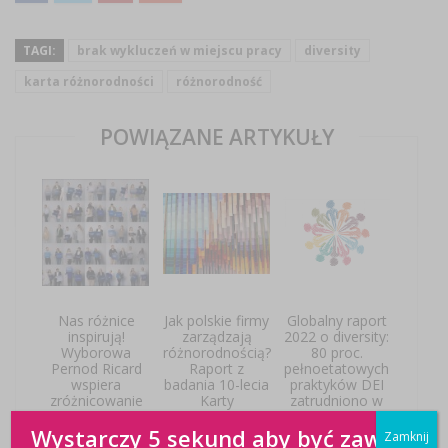
TAGI:
brak wykluczeń w miejscu pracy
diversity
karta różnorodności
różnorodność
POWIĄZANE ARTYKUŁY
Nas różnice
Jak polskie firmy
Globalny raport
inspirują!
zarządzają
2022 o diversity:
Wyborowa
różnorodnością?
80 proc.
Pernod Ricard
Raport z
pełnoetatowych
wspiera
badania 10-lecia
praktyków DEI
zróżnicowanie
Karty
zatrudniono w
swoich
Różnorodności
ciągu
Wystarczy 5 sekund aby być zawsze
pracowników i
w Polsce
ostatniego roku
Zamknij