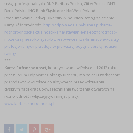
usług profesjonalnych: BNP Paribas Polska, Citi w Polsce, DNB
Bank Polska, ING Bank Śląski oraz NatWest Poland.
Podsumowanie I edycji Diversity & Inclusion Rating na stronie
Karty Różnorodności:
http://odpowiedzialnybiznes.pl/karta-
roznorodnosci/aktualnosci-karta/stawianie-na-roznorodnosc-
moze-przyniesc-korzysci-biznesowe-branza-finansowa-i-uslug-
profesjonalnych-przoduje-w-pierwszej-edycji-diversityinclusion-
rating/
***
Karta Różnorodności,
koordynowana w Polsce od 2012 roku
przez Forum Odpowiedzialnego Biznesu, ma na celu zachęcanie
pracodawców w Polsce do aktywnego przeciwdziałania
dyskryminacji oraz upowszechnianie tworzenia otwartych na
różnorodność i włączających miejsc pracy.
www.kartaroznorodnosci.pl