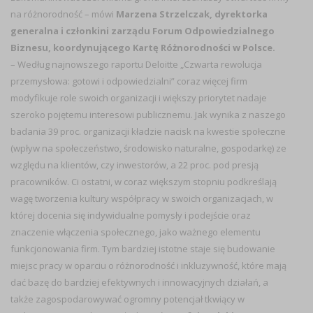
na różnorodność
– mówi
Marzena Strzelczak, dyrektorka
generalna i członkini zarządu Forum Odpowiedzialnego
Biznesu, koordynującego Kartę Różnorodności w Polsce.
–
Według najnowszego raportu Deloitte „Czwarta rewolucja
przemysłowa: gotowi i odpowiedzialni” coraz więcej firm
modyfikuje role swoich organizacji i większy priorytet nadaje
szeroko pojętemu interesowi publicznemu. Jak wynika z naszego
badania 39 proc. organizacji kładzie nacisk na kwestie społeczne
(wpływ na społeczeństwo, środowisko naturalne, gospodarkę) ze
względu na klientów, czy inwestorów, a 22 proc. pod presją
pracowników. Ci ostatni, w coraz większym stopniu podkreślają
wagę tworzenia kultury współpracy w swoich organizacjach, w
której docenia się indywidualne pomysły i podejście oraz
znaczenie włączenia społecznego, jako ważnego elementu
funkcjonowania firm. Tym bardziej istotne staje się budowanie
miejsc pracy w oparciu o różnorodność i inkluzywność, które mają
dać bazę do bardziej efektywnych i innowacyjnych działań, a
także zagospodarowywać ogromny potencjał tkwiący w