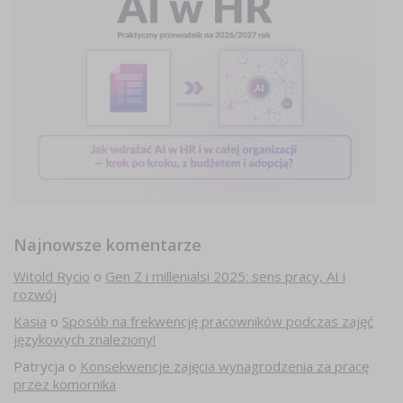
Najnowsze komentarze
Witold Rycio
o
Gen Z i millenialsi 2025: sens pracy, AI i
rozwój
Kasia
o
Sposób na frekwencję pracowników podczas zajęć
językowych znaleziony!
Patrycja
o
Konsekwencje zajęcia wynagrodzenia za pracę
przez komornika