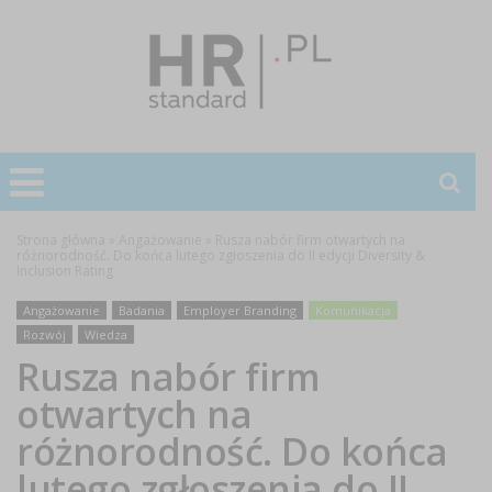
Strona główna
»
Angażowanie
»
Rusza nabór firm otwartych na
różnorodność. Do końca lutego zgłoszenia do II edycji Diversity &
Inclusion Rating
Angażowanie
Badania
Employer Branding
Komunikacja
Rozwój
Wiedza
Rusza nabór firm
otwartych na
różnorodność. Do końca
lutego zgłoszenia do II