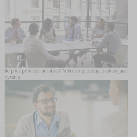
Ile piłek pomieści autobus? Rekruterzy zadają zaskakujące
pytania