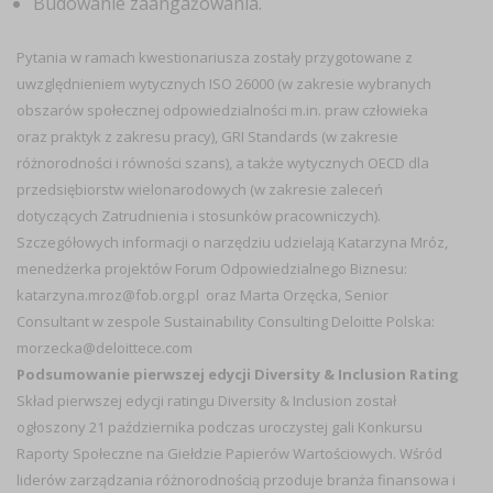
Budowanie zaangażowania.
Pytania w ramach kwestionariusza zostały przygotowane z
uwzględnieniem wytycznych ISO 26000 (w zakresie wybranych
obszarów społecznej odpowiedzialności m.in. praw człowieka
oraz praktyk z zakresu pracy), GRI Standards (w zakresie
różnorodności i równości szans), a także wytycznych OECD dla
przedsiębiorstw wielonarodowych (w zakresie zaleceń
dotyczących Zatrudnienia i stosunków pracowniczych).
Szczegółowych informacji o narzędziu udzielają Katarzyna Mróz,
menedżerka projektów Forum Odpowiedzialnego Biznesu:
katarzyna.mroz@fob.org.pl oraz Marta Orzęcka, Senior
Consultant w zespole Sustainability Consulting Deloitte Polska:
morzecka@deloittece.com
Podsumowanie pierwszej edycji Diversity & Inclusion Rating
Skład pierwszej edycji ratingu Diversity & Inclusion został
ogłoszony 21 października podczas uroczystej gali Konkursu
Raporty Społeczne na Giełdzie Papierów Wartościowych. Wśród
liderów zarządzania różnorodnością przoduje branża finansowa i