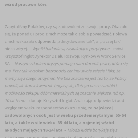
wśród pracowników.
Zapytaliśmy Polaków, czy są zadowoleni ze swojej pracy. Okazało
się, że ponad 81 proc. z nich może tak o sobie powiedzieć. Połowa
z nich wskazała odpowiedź „zdecydowanie tak”, a „raczej tak”
nieco więcej. –
Wyniki badania są zaskakująco pozytywne
– mówi
Krzysztof Inglot Dyrektor Działu Rozwoju Rynków w Work Service
SA. –
Naszym zdaniem kryzys pomaga nam docenić pracę, którą się
ma. Przy tak wysokim bezrobociu cenimy swoje zajęcie i fakt, że
mamy się z czego utrzymać. Nie bez znaczenia jest też to, że Polacy
powoli, ale konsekwentnie bogacą się, dlatego nasze zarobki i
możliwości zakupu dóbr materialnych są znacznie większe, niż np.
10 lat temu
– dodaje Krzysztof Inglot. Analizując odpowiedzi pod
względem wieku respondentów okazuje się, że
najwięcej
zadowolonych osób jest w wieku przedemerytalnym: 55-64
lata, a także w sile wieku: 35-44 lata, a najmniej wśród
młodych mających 18-24 lata
. –
Młodzi ludzie borykają się z
niskim wynagrodzeniem, ponieważ optimum płacy człowiek osiąga