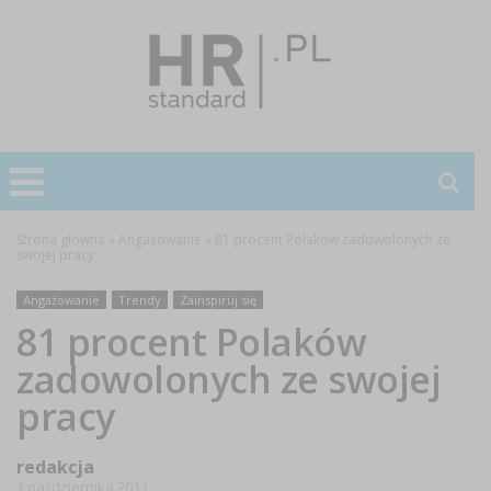
Strona główna
»
Angażowanie
»
81 procent Polaków zadowolonych ze
swojej pracy
Angażowanie
Trendy
Zainspiruj się
81 procent Polaków
zadowolonych ze swojej
pracy
redakcja
1 października 2013