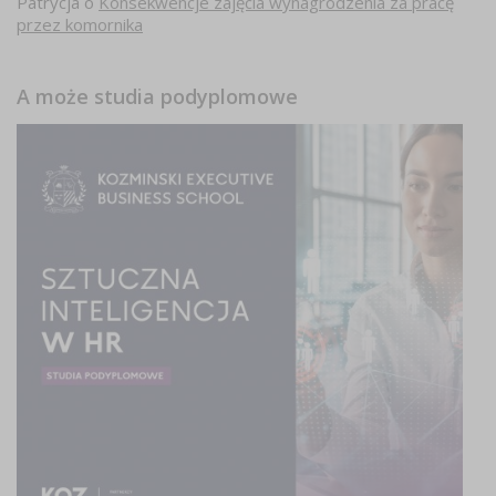
Patrycja
o
Konsekwencje zajęcia wynagrodzenia za pracę
przez komornika
A może studia podyplomowe