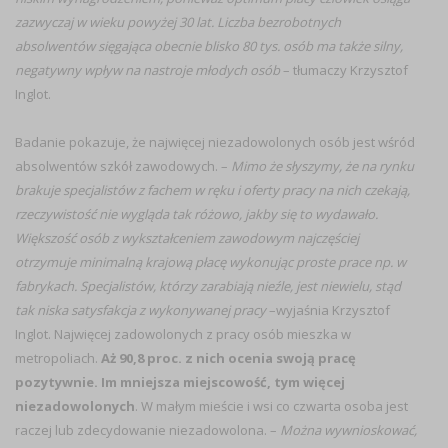
zazwyczaj w wieku powyżej 30 lat. Liczba bezrobotnych
absolwentów sięgająca obecnie blisko 80 tys. osób ma także silny,
negatywny wpływ na nastroje młodych osób
– tłumaczy Krzysztof
Inglot.
Badanie pokazuje, że najwięcej niezadowolonych osób jest wśród
absolwentów szkół zawodowych. –
Mimo że słyszymy, że na rynku
brakuje specjalistów z fachem w ręku i oferty pracy na nich czekają,
rzeczywistość nie wygląda tak różowo, jakby się to wydawało.
Większość osób z wykształceniem zawodowym najczęściej
otrzymuje minimalną krajową płacę wykonując proste prace np. w
fabrykach. Specjalistów, którzy zarabiają nieźle, jest niewielu, stąd
tak niska satysfakcja z wykonywanej pracy
–wyjaśnia Krzysztof
Inglot. Najwięcej zadowolonych z pracy osób mieszka w
metropoliach.
Aż 90,8 proc. z nich ocenia swoją pracę
pozytywnie. Im mniejsza miejscowość, tym więcej
niezadowolonych
. W małym mieście i wsi co czwarta osoba jest
raczej lub zdecydowanie niezadowolona. –
Można wywnioskować,