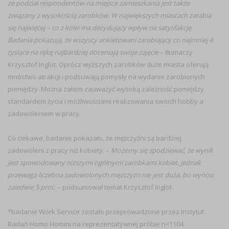
że podział respondentów na miejsce zamieszkania jest także
związany z wysokością zarobków. W największych miastach zarabia
się najwięcej – co z kolei ma decydujący wpływ na satysfakcję.
Badania pokazują, że wszyscy ankietowani zarabiający
co najmniej 4
tysiące na rękę najbardziej doceniają swoje zajęcie
– tłumaczy
Krzysztof Inglot. Oprócz wyższych zarobków duże miasta oferują
mnóstwo atrakcji i podsuwają pomysły na wydanie zarobionych
pieniędzy. Można zatem zauważyć wysoką zależność pomiędzy
standardem życia i możliwościami realizowania swoich hobby a
zadowoleniem w pracy.
Co ciekawe, badanie pokazało, że mężczyźni są bardziej
zadowoleni z pracy niż kobiety. –
Możemy się spodziewać, że wynik
jest spowodowany niższymi ogólnymi zarobkami kobiet. Jednak
przewaga liczebna zadowolonych mężczyzn nie jest duża, bo wynosi
zaledwie 5 proc.
– podsumował temat Krzysztof Inglot.
*badanie Work Service zostało przeprowadzone przez Instytut
Badań Homo Homini na reprezentatywnej próbie n=1104