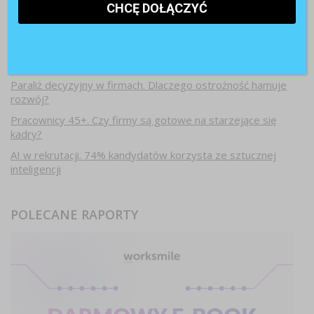
Najnowsze artykuły
Paraliż decyzyjny w firmach. Dlaczego ostrożność hamuje
rozwój?
Pracownicy 45+. Czy firmy są gotowe na starzejące się
kadry?
AI w rekrutacji. 74% kandydatów korzysta ze sztucznej
inteligencji
POLECANE RAPORTY