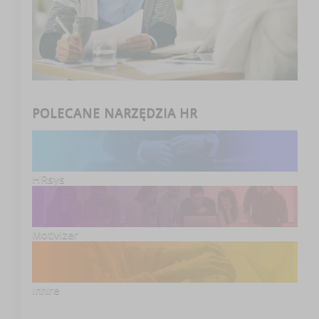
POLECANE NARZĘDZIA HR
HRsys
Motivizer
Inhire