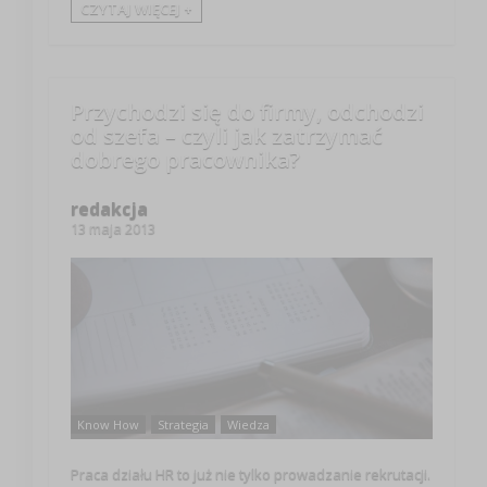
CZYTAJ WIĘCEJ +
Przychodzi się do firmy, odchodzi
od szefa – czyli jak zatrzymać
dobrego pracownika?
redakcja
13 maja 2013
Know How
Strategia
Wiedza
Praca działu HR to już nie tylko prowadzanie rekrutacji.