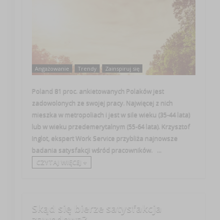
Angażowanie
Trendy
Zainspiruj się
Poland 81 proc. ankietowanych Polaków jest
zadowolonych ze swojej pracy. Najwięcej z nich
mieszka w metropoliach i jest w sile wieku (35-44 lata)
lub w wieku przedemerytalnym (55-64 lata). Krzysztof
Inglot, ekspert Work Service przybliża najnowsze
badania satysfakcji wśród pracowników. ...
CZYTAJ WIĘCEJ +
Skąd się bierze satysfakcja
zawodowa?