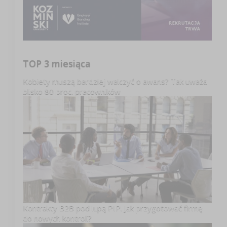
TOP 3 miesiąca
Kobiety muszą bardziej walczyć o awans? Tak uważa
blisko 80 proc. pracowników
Kontrakty B2B pod lupą PIP. Jak przygotować firmę
do nowych kontroli?