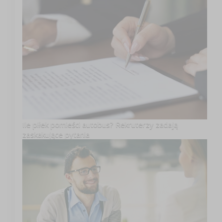
Ile piłek pomieści autobus? Rekruterzy zadają
zaskakujące pytania