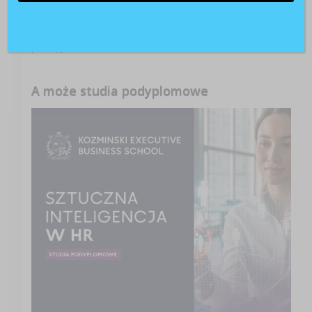
zajęć językowych znaleziony!
Patrycja
o
Konsekwencje zajęcia wynagrodzenia za
pracę przez komornika
A może studia podyplomowe