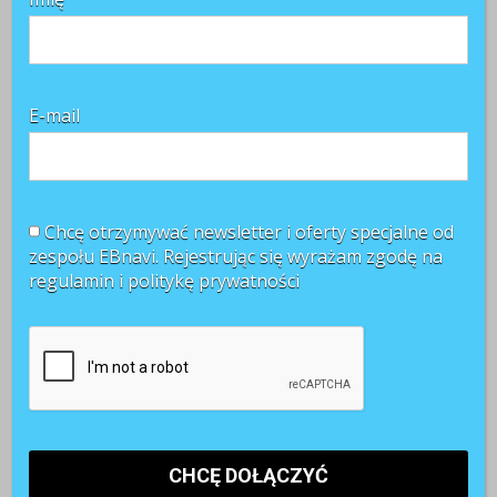
E-mail
Chcę otrzymywać newsletter i oferty specjalne od
zespołu EBnavi. Rejestrując się wyrażam zgodę na
regulamin i
politykę prywatności
Najnowsze komentarze
Witold Rycio
o
Gen Z i millenialsi 2025: sens pracy, AI i
rozwój
Kasia
o
Sposób na frekwencję pracowników podczas