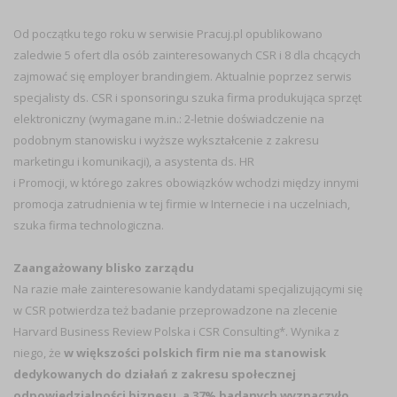
Od początku tego roku w serwisie Pracuj.pl opublikowano
zaledwie 5 ofert dla osób zainteresowanych CSR i 8 dla chcących
zajmować się employer brandingiem. Aktualnie poprzez serwis
specjalisty ds. CSR i sponsoringu szuka firma produkująca sprzęt
elektroniczny (wymagane m.in.: 2-letnie doświadczenie na
podobnym stanowisku i wyższe wykształcenie z zakresu
marketingu i komunikacji), a asystenta ds. HR
i Promocji, w którego zakres obowiązków wchodzi między innymi
promocja zatrudnienia w tej firmie w Internecie i na uczelniach,
szuka firma technologiczna.
Zaangażowany blisko zarządu
Na razie małe zainteresowanie kandydatami specjalizującymi się
w CSR potwierdza też badanie przeprowadzone na zlecenie
Harvard Business Review Polska i CSR Consulting*. Wynika z
niego, że
w większości polskich firm nie ma stanowisk
dedykowanych do działań z zakresu społecznej
odpowiedzialności biznesu, a 37% badanych wyznaczyło