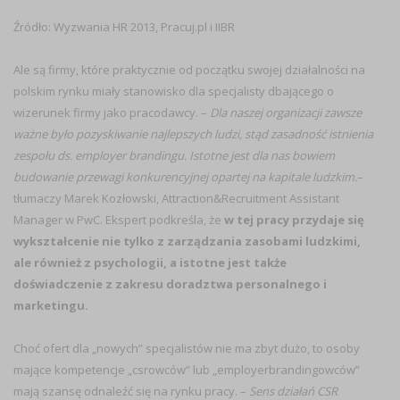
Źródło: Wyzwania HR 2013, Pracuj.pl i IIBR
Ale są firmy, które praktycznie od początku swojej działalności na
polskim rynku miały stanowisko dla specjalisty dbającego o
wizerunek firmy jako pracodawcy. –
Dla naszej organizacji zawsze
ważne było pozyskiwanie najlepszych ludzi, stąd zasadność istnienia
zespołu ds. employer brandingu. Istotne jest dla nas bowiem
budowanie przewagi konkurencyjnej opartej na kapitale ludzkim.
–
tłumaczy Marek Kozłowski, Attraction&Recruitment Assistant
Manager w PwC. Ekspert podkreśla, że
w tej pracy przydaje się
wykształcenie nie tylko z zarządzania zasobami ludzkimi,
ale również z psychologii, a istotne jest także
doświadczenie z zakresu doradztwa personalnego i
marketingu.
Choć ofert dla „nowych” specjalistów nie ma zbyt dużo, to osoby
mające kompetencje „csrowców” lub „employerbrandingowców”
mają szansę odnaleźć się na rynku pracy. –
Sens działań CSR