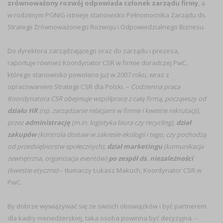
zrównoważony rozwój odpowiada członek zarządu firmy
, a
w rodzimym PGNiG istnieje stanowisko Pełnomocnika Zarządu ds.
Strategii Zrównoważonego Rozwoju i Odpowiedzialnego Biznesu.
Do dyrektora zarządzającego oraz do zarządu i prezesa,
raportuje również Koordynator CSR w firmie doradczej PwC,
którego stanowisko powołano już w 2007 roku, wraz z
opracowaniem Strategii CSR dla Polski. –
Codzienna praca
Koordynatora CSR obejmuje współpracę z całą firmą, począwszy od
działu HR
(np. zarządzanie relacjami w firmie i kwestie rekrutacji),
przez
administrację
(m.in. logistyka biura czy recycling),
dział
zakupów
(kontrola dostaw w zakresie ekologii i tego, czy pochodzą
od przedsiębiorstw społecznych),
dział marketingu
(komunikacja
zewnętrzna, organizacja eventów)
po zespół ds. niezależności
(kwestie etyczne)
– tłumaczy Łukasz Makuch, Koordynator CSR w
PwC.
By dobrze wywiązywać się ze swoich obowiązków i być partnerem
dla kadry menedżerskiej, taka osoba powinna być decyzyjna. –