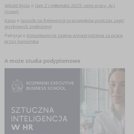
Witold Rycio
o
Gen Z i millenialsi 2025: sens pracy, AI i
rozwój
Kasia
o
Sposób na frekwencję pracowników podczas zajęć
językowych znaleziony!
Patrycja
o
Konsekwencje zajęcia wynagrodzenia za pracę
przez komornika
A może studia podyplomowe