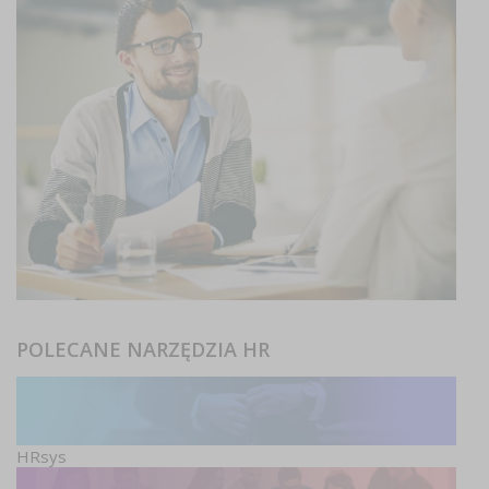
POLECANE NARZĘDZIA HR
HRsys