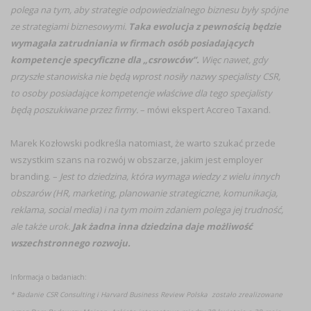
polega na tym, aby strategie odpowiedzialnego biznesu były spójne
ze strategiami biznesowymi.
Taka ewolucja z pewnością będzie
wymagała zatrudniania w firmach osób posiadających
kompetencje specyficzne dla „csrowców”.
Więc nawet, gdy
przyszłe stanowiska nie będą wprost nosiły nazwy specjalisty CSR,
to osoby posiadające kompetencje właściwe dla tego specjalisty
będą poszukiwane przez firmy.
– mówi ekspert Accreo Taxand.
Marek Kozłowski podkreśla natomiast, że warto szukać przede
wszystkim szans na rozwój w obszarze, jakim jest employer
branding. –
Jest to dziedzina, która wymaga wiedzy z wielu innych
obszarów (HR, marketing, planowanie strategiczne, komunikacja,
reklama, social media) i na tym moim zdaniem polega jej trudność,
ale także urok.
Jak żadna inna dziedzina daje możliwość
wszechstronnego rozwoju.
Informacja o badaniach:
* Badanie CSR Consulting i Harvard Business Review Polska zostało zrealizowane