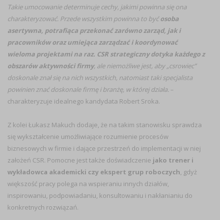
Takie umocowanie determinuje cechy, jakimi powinna się ona
charakteryzować. Przede wszystkim powinna to być
osoba
asertywna, potrafiąca przekonać zarówno zarząd, jak i
pracowników oraz umiejąca zarządzać i koordynować
wieloma projektami na raz. CSR strategiczny dotyka każdego z
obszarów aktywności firmy
, ale niemożliwe jest, aby „csrowiec”
doskonale znał się na nich wszystkich, natomiast taki specjalista
powinien znać doskonale firmę i branżę, w której działa.
–
charakteryzuje idealnego kandydata Robert Sroka.
Z kolei Łukasz Makuch dodaje, że na takim stanowisku sprawdza
się wykształcenie umożliwiające rozumienie procesów
biznesowych w firmie i dające przestrzeń do implementacji w niej
założeń CSR. Pomocne jest także doświadczenie
jako trener i
wykładowca akademicki czy ekspert grup roboczych
, gdyż
większość pracy polega na wspieraniu innych działów,
inspirowaniu, podpowiadaniu, konsultowaniu i nakłanianiu do
konkretnych rozwiązań.