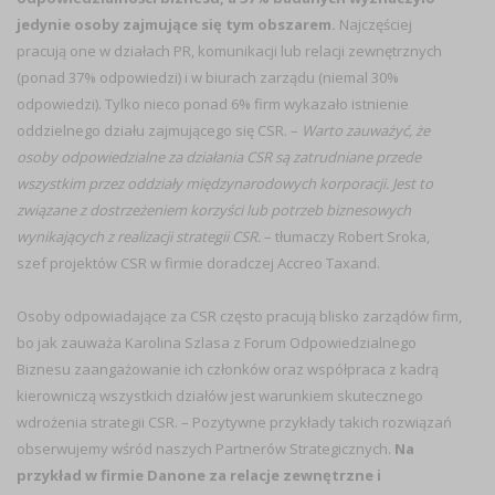
jedynie osoby zajmujące się tym obszarem.
Najczęściej
pracują one w działach PR, komunikacji lub relacji zewnętrznych
(ponad 37% odpowiedzi) i w biurach zarządu (niemal 30%
odpowiedzi). Tylko nieco ponad 6% firm wykazało istnienie
oddzielnego działu zajmującego się CSR. –
Warto zauważyć, że
osoby odpowiedzialne za działania CSR są zatrudniane przede
wszystkim przez oddziały międzynarodowych korporacji. Jest to
związane z dostrzeżeniem korzyści lub potrzeb biznesowych
wynikających z realizacji strategii CSR.
– tłumaczy Robert Sroka,
szef projektów CSR w firmie doradczej Accreo Taxand.
Osoby odpowiadające za CSR często pracują blisko zarządów firm,
bo jak zauważa Karolina Szlasa z Forum Odpowiedzialnego
Biznesu zaangażowanie ich członków oraz współpraca z kadrą
kierowniczą wszystkich działów jest warunkiem skutecznego
wdrożenia strategii CSR. – Pozytywne przykłady takich rozwiązań
obserwujemy wśród naszych Partnerów Strategicznych.
Na
przykład w firmie Danone za relacje zewnętrzne i