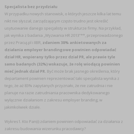
Specjalista bez przydziału
W przypadku nowych stanowisk, o których jeszcze kilka lat temu
nikt nie słyszał, zarządzającym często trudno jest określić
usytuowanie danego specjalisty w strukturze firmy. Na przykład,
jak wynika z badania „Wyzwania HR 2013”**, przeprowadzonego
przez Pracuj.pl i IIBR,
zdaniem 38% ankietowanych za
działania employer brandingowe powinien odpowiadać
dział HR, wspierany tylko przez dział PR, ale prawie tyle
samo badanych (32%) wskazuje, że rolę wiodącą powinien
mieć jednak dział PR.
Być może brak jasnego określenia, który
departament powinien reprezentować taki specjalista wynika z
tego, że aż 83% zapytanych przyznało, że nie zatrudnia i nie
planuje na razie zatrudniania pracownika dedykowanego
wyłącznie działaniom z zakresu employer branding, w
jakimkolwiek dziale.
Wykres1. Kto Pan(i) zdaniem powinien odpowiadać za działania z
zakresu budowania wizerunku pracodawcy?