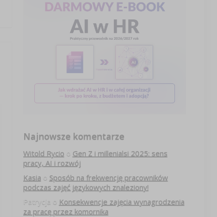
Najnowsze komentarze
Witold Rycio
o
Gen Z i millenialsi 2025: sens
pracy, AI i rozwój
Kasia
o
Sposób na frekwencję pracowników
podczas zajęć językowych znaleziony!
Patrycja
o
Konsekwencje zajęcia wynagrodzenia
za pracę przez komornika