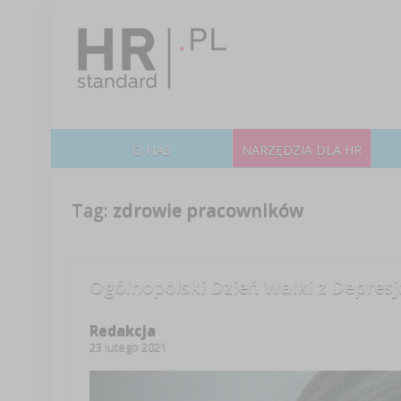
O NAS
NARZĘDZIA DLA HR
Tag:
zdrowie pracowników
Ogólnopolski Dzień Walki z Depresj
Redakcja
23 lutego 2021