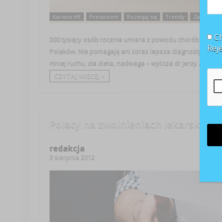
Kariera HR
Pressroom
Rozwijaj się
Trendy
Zainspiruj 
Ch
200 tysięcy osób rocznie umiera z powodu chorób układu 
Rej
Polaków. Nie pomagają ani coraz lepsza diagnostyka, ani
mniej ruchu, zła dieta, nadwaga – wylicza dr Jerzy ...
CZYTAJ WIĘCEJ +
Polacy na zwolnieniach lekarskich
redakcja
3 sierpnia 2012