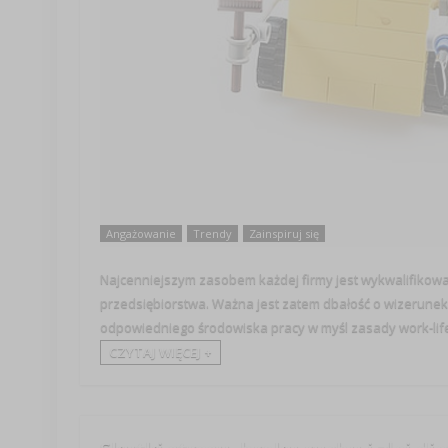
Angażowanie
Trendy
Zainspiruj się
Najcenniejszym zasobem każdej firmy jest wykwalifikowa
przedsiębiorstwa. Ważna jest zatem dbałość o wizerunek 
odpowiedniego środowiska pracy w myśl zasady work-life 
CZYTAJ WIĘCEJ +