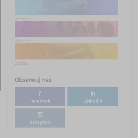
HRsys
Motivizer
Inhire
Obserwuj nas
Facebook
LinkedIn
Instagram