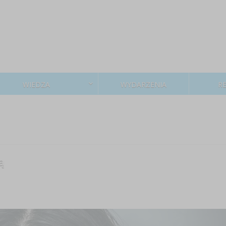
WIEDZA
WYDARZENIA
R
ą