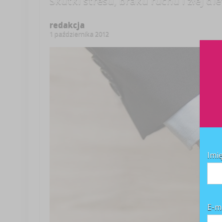
Skutki stresu, braku ruchu i złej die
redakcja
1 października 2012
Imi
E-m