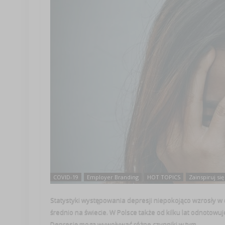
COVID-19
Employer Branding
HOT TOPICS
Zainspiruj się
Statystyki występowania depresji niepokojąco wzrosły w c
średnio na świecie. W Polsce także od kilku lat odnotowu
Depresję mogą wywoływać różne czynniki w tym ...