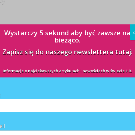
ty
Wystarczy 5 sekund aby być zawsze na
Z
bieżąco.
Zapisz się do naszego newslettera tutaj:
Informacje o najciekawszych artykułach i nowościach w świecie HR.
ę
ail