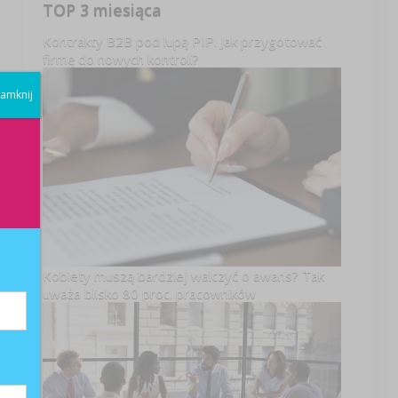
TOP 3 miesiąca
Kontrakty B2B pod lupą PIP. Jak przygotować
firmę do nowych kontroli?
amknij
Kobiety muszą bardziej walczyć o awans? Tak
uważa blisko 80 proc. pracowników