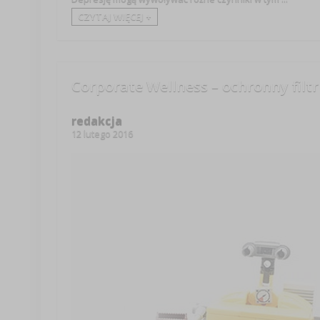
CZYTAJ WIĘCEJ +
Corporate Wellness – ochronny filtr
redakcja
12 lutego 2016