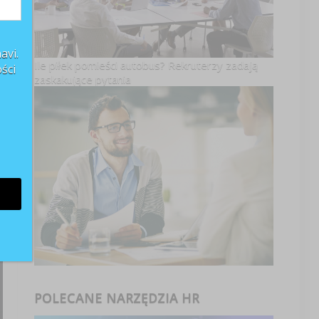
avi.
Ile piłek pomieści autobus? Rekruterzy zadają
ści
zaskakujące pytania
POLECANE NARZĘDZIA HR