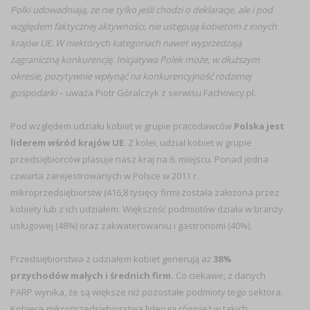
Polki udowadniają, że nie tylko jeśli chodzi o deklaracje, ale i pod
względem faktycznej aktywności, nie ustępują kobietom z innych
krajów UE. W niektórych kategoriach nawet wyprzedzają
zagraniczną konkurencję. Inicjatywa Polek może, w dłuższym
okresie, pozytywnie wpłynąć na konkurencyjność rodzimej
gospodarki
– uważa Piotr Góralczyk z serwisu Fachowcy.pl.
Pod względem udziału kobiet w grupie pracodawców
Polska jest
liderem wśród krajów UE
. Z kolei, udział kobiet w grupie
przedsiębiorców plasuje nasz kraj na 6. miejscu. Ponad jedna
czwarta zarejestrowanych w Polsce w 2011 r.
mikroprzedsiębiorstw (416,8 tysięcy firm) została założona przez
kobiety lub z ich udziałem. Większość podmiotów działa w branży
usługowej (48%) oraz zakwaterowaniu i gastronomi (40%).
Przedsiębiorstwa z udziałem kobiet generują aż
38%
przychodów małych i średnich firm.
Co ciekawe, z danych
PARP wynika, że są większe niż pozostałe podmioty tego sektora.
Kobiece mikroprzedsiębiorstwa liderują również w takich