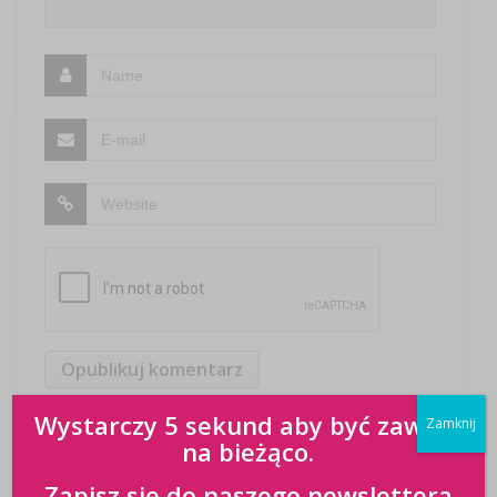
Wystarczy 5 sekund aby być zawsze
Zamknij
na bieżąco.
Zapisz się do naszego newslettera