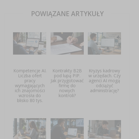
POWIĄZANE ARTYKUŁY
Kompetencje AI.
Kontrakty B2B
Kryzys kadrowy
Liczba ofert
pod lupą PIP.
w urzędach. Czy
pracy
Jak przygotować
agenci AI mogą
wymagających
firmę do
odciążyć
ich znajomości
nowych
administrację?
wzrosła do
kontroli?
blisko 80 tys.