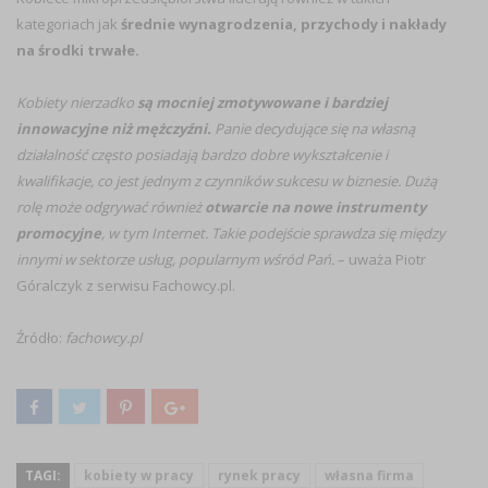
kategoriach jak
średnie wynagrodzenia, przychody i nakłady
na środki trwałe.
Kobiety nierzadko
są mocniej zmotywowane i bardziej
innowacyjne niż mężczyźni.
Panie decydujące się na własną
działalność często posiadają bardzo dobre wykształcenie i
kwalifikacje, co jest jednym z czynników sukcesu w biznesie. Dużą
rolę może odgrywać również
otwarcie na nowe instrumenty
promocyjne
, w tym Internet. Takie podejście sprawdza się między
innymi w sektorze usług, popularnym wśród Pań.
– uważa Piotr
Góralczyk z serwisu Fachowcy.pl.
Źródło:
fachowcy.pl
TAGI:
kobiety w pracy
rynek pracy
własna firma