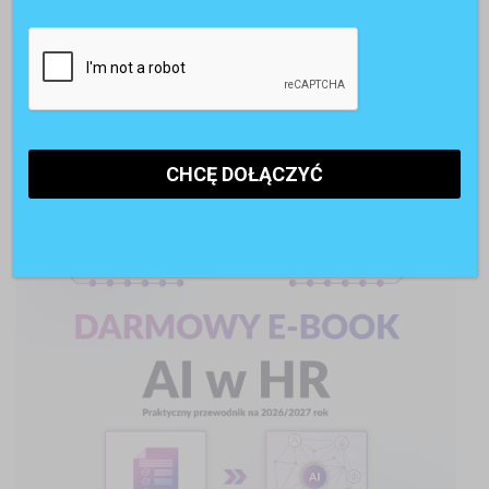
Pracownicy 45+. Czy firmy są gotowe na starzejące się
kadry?
AI w rekrutacji. 74% kandydatów korzysta ze sztucznej
inteligencji
POLECANE RAPORTY