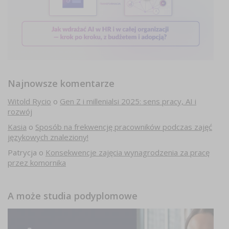
Najnowsze komentarze
Witold Rycio
o
Gen Z i millenialsi 2025: sens pracy, AI i
rozwój
Kasia
o
Sposób na frekwencję pracowników podczas zajęć
językowych znaleziony!
Patrycja
o
Konsekwencje zajęcia wynagrodzenia za pracę
przez komornika
A może studia podyplomowe