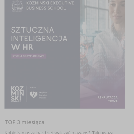
TOP 3 miesiąca
Kobiety muszą bardziej walczyć o awans? Tak uważa