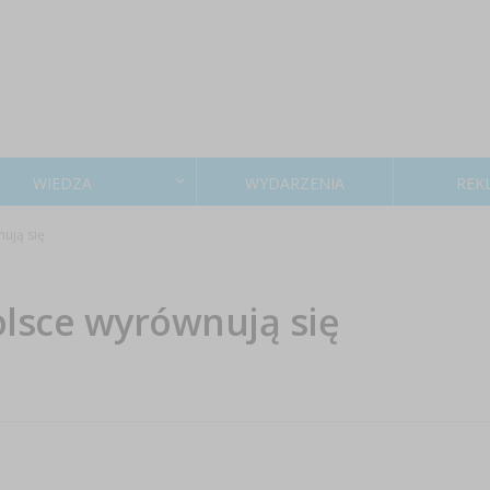
WIEDZA
WYDARZENIA
REK
ują się
lsce wyrównują się