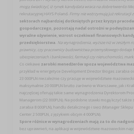
mogą świadczyć, iż rynek kandydata wraca na dobre
twierdzi Mi
rekrutacyjnej HAYS Poland.
Firmy nie wstrzymują już rekrutacji
sektorach najbardziej dotkniętych przez kryzys pracod
gospodarczego, pozostają nadal ostrożni w podwyższa
wyraźne ożywienie, wzrost oczekiwań finansowych kand
przedsiębiorstwa.
Na wynagrodzenia, wyższe niż w zeszłym rok
prawnicy, czy pracownicy budownictwa przemysłowego
dodaje 
ubezpieczeniach i bankowości, farmacji czy nieruchomości, mark
Co ciekawe
zarobki menedżerów spoza województwa mazow
przykład w energetyce Development Director Biogas zarabia od 
23 000PLN niezależnie czy pracuje w województwie mazowiecki
maksymalnie 20 000PLN brutto zarówno w Warszawie, jak i Kra
najczęściej oferują takie same wynagrodzenia Dyrektorom Produk
Managerom (22 000PLN). Na podobne stawki mogą liczyć także sp
zarabia 8 000PLN), handlu detalicznego i sieci (Manager Sklepu 
Center 2 500PLN, z językiem obcym 4 000PLN).
Spore różnice w wynagrodzeniach mają za to do nadgoni
bez uprawnień, na aplikacji w województwie mazowieckim najczę