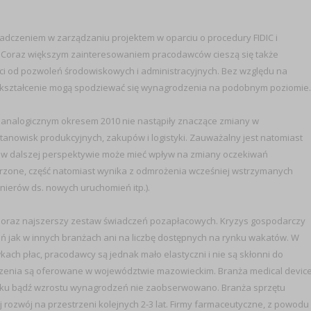
adczeniem w zarządzaniu projektem w oparciu o procedury FIDIC i
 Coraz większym zainteresowaniem pracodawców cieszą się także
ści od pozwoleń środowiskowych i administracyjnych. Bez względu na
 wykształcenie mogą spodziewać się wynagrodzenia na podobnym poziomie.
 analogicznym okresem 2010 nie nastąpiły znaczące zmiany w
anowisk produkcyjnych, zakupów i logistyki. Zauważalny jest natomiast
 co w dalszej perspektywie może mieć wpływ na zmiany oczekiwań
zone, część natomiast wynika z odmrożenia wcześniej wstrzymanych
nierów ds. nowych uruchomień itp.).
 oraz najszerszy zestaw świadczeń pozapłacowych. Kryzys gospodarczy
 jak w innych branżach ani na liczbę dostępnych na rynku wakatów. W
ch płac, pracodawcy są jednak mało elastyczni i nie są skłonni do
zenia są oferowane w województwie mazowieckim. Branża medical devic
 spadku bądź wzrostu wynagrodzeń nie zaobserwowano. Branża sprzętu
j rozwój na przestrzeni kolejnych 2-3 lat. Firmy farmaceutyczne, z powodu