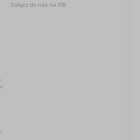
Dołącz do nas na FB!
j
08
ię