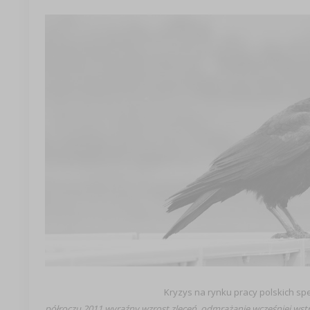
Kryzys na rynku pracy polskich sp
półroczu 2011 wyraźny wzrost zleceń, odmrażanie wcześniej ws