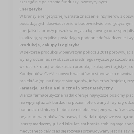
szczególnie po stronie funduszy inwestycyjnych.
Energetyka
W branży energetycznej wzrasta znaczenie inżynierów z doświ
posiadających doświadczenie w budownictwie energetycznym.
specjaliści z branży poszukiwań gazu łupkowego oraz specjali
lokalizację specjaliści posiadający podobne doświadczenie i
Produkcja, Zakupy i Logistyka
W sektorze produkcji w pierwszym półroczu 2011 porównując z
wynagrodzeniach w obszarze średniego i wyższego szczebla st
wzrost rekrutacji w obszarach produkcji, zakupów i logistyki,
Kandydatów. Część z nowych wakatów to stanowiska nowotwor
projektów (np. na Project Managerów, Inżynierów Projektu, Inży
Farmacja, Badania Kliniczne i Sprzęt Medyczny
Branża farmaceutyczna nadal oferuje najwyższe poziomy płac
nie wpłynął aż tak bardzo na poziom oferowanych wynagrodzeń
badaniach klinicznych obecnie nie obserwujemy wahań w stawka
negocjacji warunków finansowych. Nadal najwyższe wynagrod
(sprzęt medyczny) już od kilku lat jest branżą stabilną stąd
medycznego cały czas się rozwija i przewidywany jest dalszy je