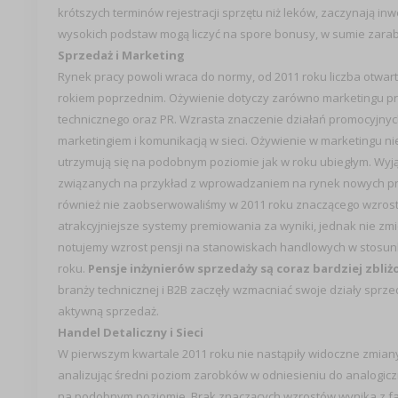
krótszych terminów rejestracji sprzętu niż leków, zaczynają i
wysokich podstaw mogą liczyć na spore bonusy, w sumie zarabi
Sprzedaż i Marketing
Rynek pracy powoli wraca do normy, od 2011 roku liczba otwa
rokiem poprzednim. Ożywienie dotyczy zarówno marketingu pr
technicznego oraz PR. Wzrasta znaczenie działań promocyjnych
marketingiem i komunikacją w sieci. Ożywienie w marketingu n
utrzymują się na podobnym poziomie jak w roku ubiegłym. Wyj
związanych na przykład z wprowadzaniem na rynek nowych pro
również nie zaobserwowaliśmy w 2011 roku znaczącego wzrostu
atrakcyjniejsze systemy premiowania za wyniki, jednak nie zm
notujemy wzrost pensji na stanowiskach handlowych w stosunku 
roku.
Pensje inżynierów sprzedaży są coraz bardziej zbli
branży technicznej i B2B zaczęły wzmacniać swoje działy spr
aktywną sprzedaż.
Handel Detaliczny i Sieci
W pierwszym kwartale 2011 roku nie nastąpiły widoczne zmian
analizując średni poziom zarobków w odniesieniu do analogicz
na podobnym poziomie. Brak znaczących wzrostów wynika z fakt