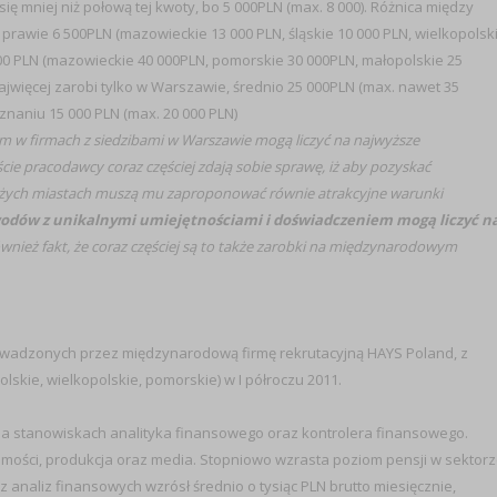
 mniej niż połową tej kwoty, bo 5 000PLN (max. 8 000). Różnica między
wie 6 500PLN (mazowieckie 13 000 PLN, śląskie 10 000 PLN, wielkopolsk
 000 PLN (mazowieckie 40 000PLN, pomorskie 30 000PLN, małopolskie 25
jwięcej zarobi tylko w Warszawie, średnio 25 000PLN (max. nawet 35
znaniu 15 000 PLN (max. 20 000 PLN)
m w firmach z siedzibami w Warszawie mogą liczyć na najwyższe
cie pracodawcy coraz częściej zdają sobie sprawę, iż aby pozyskać
użych miastach muszą mu zaproponować równie atrakcyjne warunki
wodów z unikalnymi umiejętnościami i doświadczeniem mogą liczyć n
wnież fakt, że coraz częściej są to także zarobki na międzynarodowym
owadzonych przez międzynarodową firmę rekrutacyjną HAYS Poland, z
lskie, wielkopolskie, pomorskie) w I półroczu 2011.
 stanowiskach analityka finansowego oraz kontrolera finansowego.
homości, produkcja oraz media. Stopniowo wzrasta poziom pensji w sektor
naliz finansowych wzrósł średnio o tysiąc PLN brutto miesięcznie,