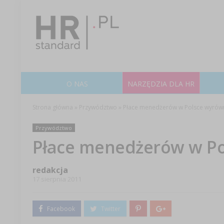
O NAS
NARZĘDZIA DLA HR
Strona główna
»
Przywództwo
»
Płace menedżerów w Polsce wyrówn
Przywództwo
Płace menedżerów w Po
redakcja
17 sierpnia 2011