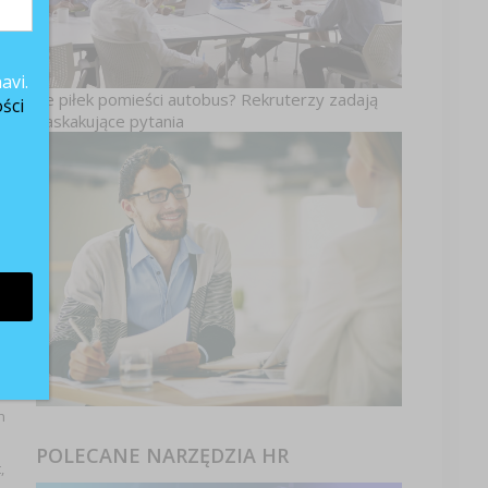
ć
avi.
Ile piłek pomieści autobus? Rekruterzy zadają
ści
zaskakujące pytania
u
h
POLECANE NARZĘDZIA HR
,