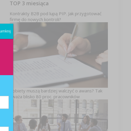
TOP 3 miesiąca
Kontrakty B2B pod lupą PIP. Jak przygotować
firmę do nowych kontroli?
amknij
y
o
Kobiety muszą bardziej walczyć o awans? Tak
uważa blisko 80 proc. pracowników