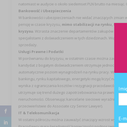
natomiast w audycie o około siedemset PLN brutto na miesiąc
Bankowość i Ubezpieczenia
W bankowości i ubezpieczeniach nie widać znaczących zmian
pensję w czasie kryzysu,
mimo stabilizacji na rynku, bard
kryzysu
. Wzrasta znaczenie departamentów zakupów oraz dz
specjalistami z doświadczeniem w tych dziedzinach. Wiążę się
sprzedaży.
Usługi Prawne i Podatki
W porównaniu do kryzysu, w ostatnim czasie można zauważyć
kandydat z bogatym doświadczeniem otrzymuje jednocześnie kil
automatycznie poziom wynagrodzeń na rynku pracy. Wysokość 
bankingu, rynku kapitałowego, energetyki mogą liczyć na wyż
wynika z ograniczania kosztów i rezygnacji pracodawców z obsłu
Imi
utrzymuje się trend dużego zapotrzebowania na prawników wy
nieruchomości. Obserwując kancelarie sieciowe wyraźnie wida
przeciwieństwie do Associate czy Senior Lawyer).
IT & Telekomunikacja
E-m
W ostatni półroczu można zauważyć znaczący wzrost wynagrodz
Pracodawcy maja świadomość konieczności podnoszenia widełe