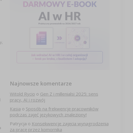
y,
Najnowsze komentarze
Witold Rycio
o
Gen Z i millenialsi 2025: sens
j
pracy, AI i rozwój
Kasia
o
Sposób na frekwencję pracowników
podczas zajęć językowych znaleziony!
Patrycja
o
Konsekwencje zajęcia wynagrodzenia
a
za pracę przez komornika