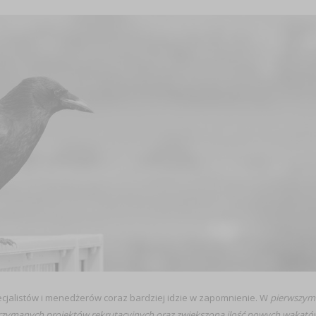
ecjalistów i menedżerów coraz bardziej idzie w zapomnienie. W
pierwszym
trzymanych projektów rekrutacyjnych oraz zwiększona ilość nowych wakató