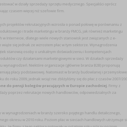
nwestować w działy sprzedaży sprzętu medycznego. Specjaliści oprócz
ając czasem więcej niż szefowie firm.
rtych projektów rekrutacyjnych wzrosła o ponad połowę w porównaniu z
oduktowego i trade marketingu w branży FMCG, jak również marketingu
 w Internecie, dlatego wiele nowych stanowisk jest związanych z e-
ie wiąże się jednak ze wzrostem płac w tym sektorze. Wynagrodzenia
ątek stanowią osoby o unikalnym doświadczeniu i kompetencjach
duktów czy działaniami marketingowymi w sieci. W działach sprzedaży
 wynagrodzeń. Niektóre organizacje (głównie branża B2B) proponują
ieniają płacy podstawowej. Natomiast w branży budowlanej i przemysłowe
do roku 2009, jednak wciąż nie zbliżyliśmy się do płac z czasów 2007/20
żone do pensji kolegów pracujących w Europie zachodniej
. Firmy z
zedaży poprzez rekrutacje nowych handlowców, odpowiedzialnych za
y w wynagrodzeniach w branży szeroko pojętego handlu detalicznego,
nego okresu w 2010 roku. Poziom płac w sieciach handlowych utrzymuje s
u, że firmy z tego sektora notowały w ostatnim roku niższy poziom