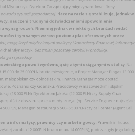
chał Młynarczyk, Dyrektor Zarządzający międzynarodowej firmy
 z powodu sytuacji gospodarczej
. P
łace na razie się stabilizują, jednak w
awcy, nauczeni trudnymi doświadczeniami spowolnienia
niu wynagrodzeń.
Niemniej jednak w niektórych branżach widać
ydatów i tym samym wzrost poziomu płac oferowanych przez
u, mogą liczyć między innymi analitycy i kontrolerzy finansowi, informatyc
Michał Młynarczyk.
Bez zmian pozostały zarobki w produkcji,
etingu i sprzedaży
ieckiego powoli wyrównują się z tymi osiąganymi w stolicy
. Na
15 000 do 25 000PLN brutto miesięcznie, a Project Manager Biogas 13 000-
m, małopolskim czy dolnośląskim. Finance Manager może dostać
kowie, Poznaniu czy Gdańsku. Pracodawcy w mazowieckim i śląskim
cji (18 000 PLN), Dyrektorom Jakości (22 000 PLN) czy Supply Chain
ecjaliści z obszaru sprzętu medycznego (np. Service Engineer najczęście
4 500PLN, Manager Restauracji 5 500- 6 500PLN) czy call center (Agent Call
enia informatycy, prawnicy czy marketingowcy.
Prawnik in-house,
ściej zarabia 12 000PLN brutto (max. 14 000PLN), podczas gdy jego koleg