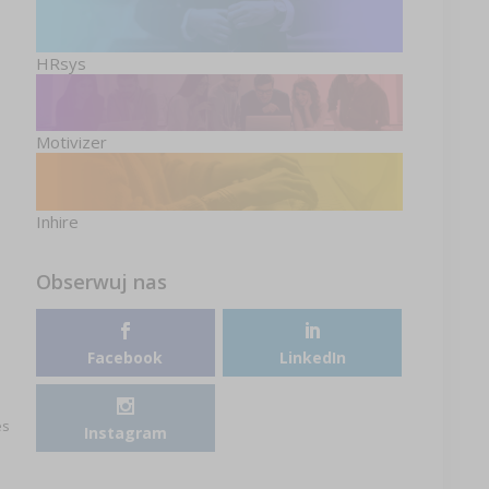
HRsys
Motivizer
Inhire
Obserwuj nas
Facebook
LinkedIn
es
Instagram