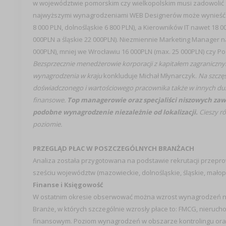
w województwie pomorskim czy wielkopolskim musi zadowolić się
najwyższymi wynagrodzeniami WEB Designerów może wynieść pra
8 000 PLN, dolnośląskie 6 800 PLN), a Kierowników IT nawet 18
000PLN a śląskie 22 000PLN). Niezmiennie Marketing Manager na
000PLN), mniej we Wrocławiu 16 000PLN (max. 25 000PLN) czy Po
Bezsprzecznie menedżerowie korporacji z kapitałem zagraniczny
wynagrodzenia w kraju
konkluduje Michał Młynarczyk.
Na szczęś
doświadczonego i wartościowego pracownika także w innych d
finansowe.
Top managerowie oraz specjaliści niszowych za
podobne wynagrodzenie niezależnie od lokalizacji.
Cieszy ró
poziomie.
PRZEGLĄD PŁAC W POSZCZEGÓLNYCH BRANŻACH
Analiza została przygotowana na podstawie rekrutacji przepr
sześciu województw (mazowieckie, dolnośląskie, śląskie, małopo
Finanse i Księgowość
W ostatnim okresie obserwować można wzrost wynagrodzeń na
Branże, w których szczególnie wzrosły płace to: FMCG, nieruc
finansowym. Poziom wynagrodzeń w obszarze kontrolingu oraz a