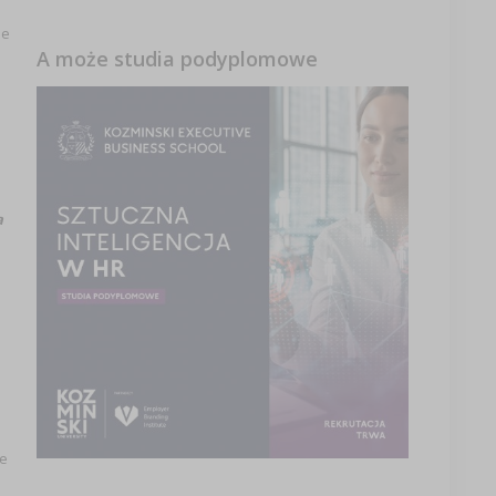
ie
A może studia podyplomowe
a
ze