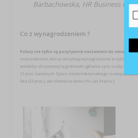
Barbachowska, HR Business Partn
Co z wynagrodzeniem ?
Polacy nie tylko są pozytywnie nastawieni do zmiany mo
respondentów, którzy otrzymują wynagrodzenie w cyklach mies
wolałoby otrzymywać tygodniówki (głównie są to osoby w wieku 
21 proc. badanych. Sporo zwolenników takiego rozwiązania jest n
lata (23 proc.), ale również w wieku 55+ (aż 24 proc.)