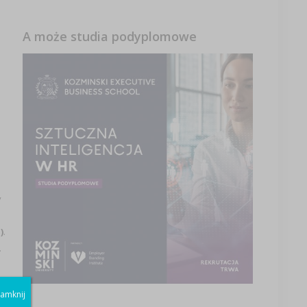
A może studia podyplomowe
y
)
.
.
amknij