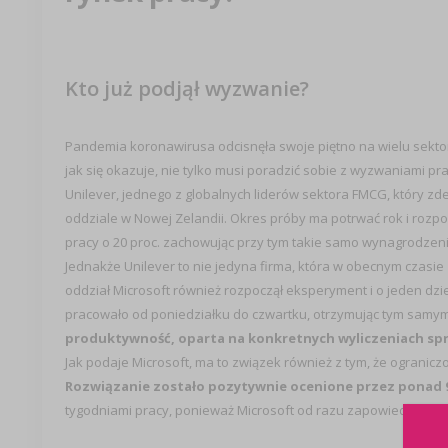
Kto już podjął wyzwanie?
Pandemia koronawirusa odcisnęła swoje piętno na wielu sektora
jak się okazuje, nie tylko musi poradzić sobie z wyzwaniami pr
Unilever, jednego z globalnych liderów sektora FMCG, który z
oddziale w Nowej Zelandii. Okres próby ma potrwać rok i rozpo
pracy o 20 proc. zachowując przy tym takie samo wynagrodzeni
Jednakże Unilever to nie jedyna firma, która w obecnym czasi
oddział Microsoft również rozpoczął eksperyment i o jeden dzień
pracowało od poniedziałku do czwartku, otrzymując tym samym
produktywność, oparta na konkretnych wyliczeniach sprze
Jak podaje Microsoft, ma to związek również z tym, że ogranicz
Rozwiązanie zostało pozytywnie ocenione przez ponad 
tygodniami pracy, ponieważ Microsoft od razu zapowiedział ko