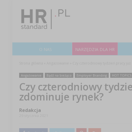
O NAS
NARZĘDZIA DLA HR
Strona główna
»
Angażowanie
»
Czy czterodniowy tydzień pracy ju
Angażowanie
Bądź na bieżąco
Employer Branding
HOT TOPICS
Czy czterodniowy tydzi
zdominuje rynek?
Redakcja
29 stycznia 2021