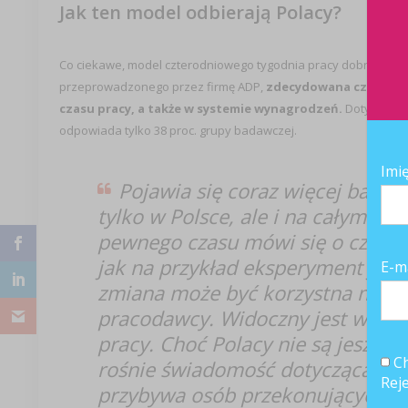
Jak ten model odbierają Polacy?
Co ciekawe, model czterodniowego tygodnia pracy dobrze post
przeprowadzonego przez firmę ADP,
zdecydowana część pol
czasu pracy, a także w systemie wynagrodzeń.
Dotychczaso
odpowiada tylko 38 proc. grupy badawczej.
Imi
Pojawia się coraz więcej badań
tylko w Polsce, ale i na całym św
pewnego czasu mówi się o czterod
jak na przykład eksperyment japo
E-m
zmiana może być korzystna nie tyl
pracodawcy. Widoczny jest wzrost
pracy. Choć Polacy nie są jeszcze
Ch
rośnie świadomość dotycząca korzy
Rej
przybywa osób przekonujących si