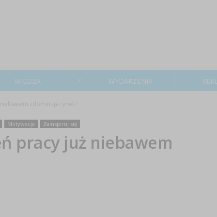
WIEDZA
WYDARZENIA
REK
ż niebawem zdominuje rynek?
Motywacja
Zainspiruj się
eń pracy już niebawem