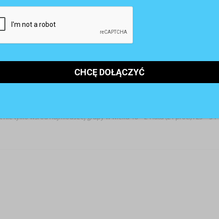
er z firmy ADP Polska.
delu pracy, ale także do systemu wynagrodzeń.
Jedynie 52 proc.
ięcznych, wskazało, że to rozwiązanie im odpowiada. 15 proc. natomiast
45-50 lat – 19 proc.), a co dwa tygodnie wynagrodzenie chciałoby dostaw
ie tylko wśród najmłodszej grupy w wieku 18 – 24 lata (21 proc.) i 25 – 34