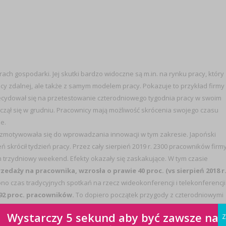
ch gospodarki. Jej skutki bardzo widoczne są m.in. na rynku pracy, który
acy zdalnej, ale także z samym modelem pracy. Pokazuje to przykład firmy
decydował się na przetestowanie czterodniowego tygodnia pracy w swoim
czął się w grudniu. Pracownicy mają możliwość skrócenia swojego czasu
e.
e zmotywowała się do wprowadzania innowacji w tym zakresie. Japoński
 skrócił tydzień pracy. Przez cały sierpień 2019 r. 2300 pracowników firm
 trzydniowy weekend. Efekty okazały się zaskakujące. W tym czasie
daży na pracownika, wzrosła o prawie 40 proc. (vs sierpień 2018 r.
ono czas tradycyjnych spotkań na rzecz wideokonferencji i telekonferencji
92 proc. pracowników.
To dopiero początek przygody z czterodniowymi
lejne etapy testowania i wdrażania tego systemu.
Wystarczy 5 sekund aby być zawsze na
Z