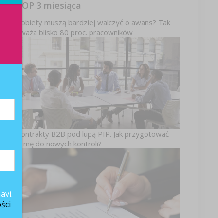
TOP 3 miesiąca
Kobiety muszą bardziej walczyć o awans? Tak
uważa blisko 80 proc. pracowników
iu
Kontrakty B2B pod lupą PIP. Jak przygotować
firmę do nowych kontroli?
avi.
ści