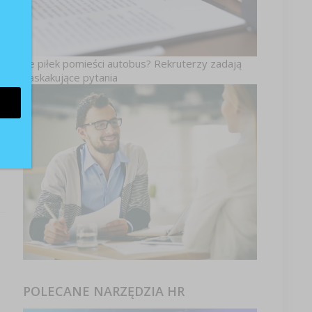
Ile piłek pomieści autobus? Rekruterzy zadają
zaskakujące pytania
ać
POLECANE NARZĘDZIA HR