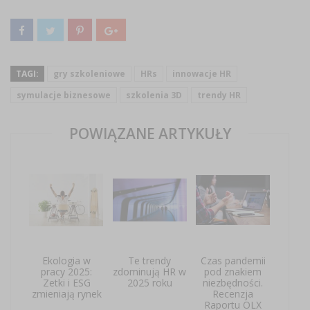
TAGI:
gry szkoleniowe
HRs
innowacje HR
symulacje biznesowe
szkolenia 3D
trendy HR
POWIĄZANE ARTYKUŁY
Ekologia w
Te trendy
Czas pandemii
pracy 2025:
zdominują HR w
pod znakiem
Zetki i ESG
2025 roku
niezbędności.
zmieniają rynek
Recenzja
Raportu OLX