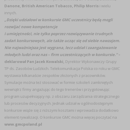
Danone, British American Tobacco, Philip Morris
i wielu
innych.
„Dzięki udziałowi w konkursie GMC uczestnicy będą mogli
rozwijać nowe kompetencje
i umiejętności, nie tylko poprzez rozwiązywanie trudnych
zadań konkursowych, ale także ucząc się od siebie nawzajem.
Nie najważniejsza jest wygrana, lecz udział i zaangażowanie
młodych ludzi oraz nas – firm uczestniczących w konkursie.”
–
deklarował Pan Jacek Kowalski,
Dyrektor Wykonawczy Grupy
TP ds. Zasobów Ludzkich. Telekomunikacja Polska co roku w GMC
wystawia kilkanaście zespołów złożonych z pracowników.
Symulacje można też stosować w formie szkoleń zamkniętych
wewnątrz firmy angażując do tego trenerów i przygotowując
program uzupełniający np. z obszaru zarządzania strategicznego
lub procesów decyzyjnych. Jednak udział w ogólnodostępnym
konkursie wiąże się z niższymi kosztami i wprowadza dodatkowo
element rywalizacji. O konkursie GMC można więcej poczytać na
www.gmcpoland.pl