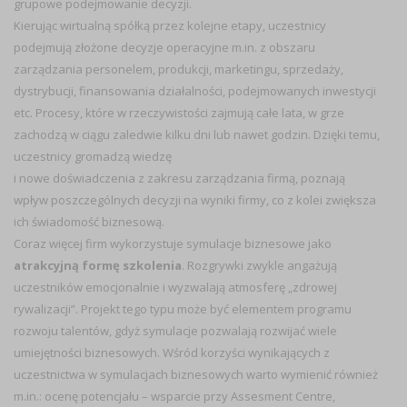
grupowe podejmowanie decyzji.
Kierując wirtualną spółką przez kolejne etapy, uczestnicy
podejmują złożone decyzje operacyjne m.in. z obszaru
zarządzania personelem, produkcji, marketingu, sprzedaży,
dystrybucji, finansowania działalności, podejmowanych inwestycji
etc. Procesy, które w rzeczywistości zajmują całe lata, w grze
zachodzą w ciągu zaledwie kilku dni lub nawet godzin. Dzięki temu,
uczestnicy gromadzą wiedzę
i nowe doświadczenia z zakresu zarządzania firmą, poznają
wpływ poszczególnych decyzji na wyniki firmy, co z kolei zwiększa
ich świadomość biznesową.
Coraz więcej firm wykorzystuje symulacje biznesowe jako
atrakcyjną formę szkolenia
. Rozgrywki zwykle angażują
uczestników emocjonalnie i wyzwalają atmosferę „zdrowej
rywalizacji”. Projekt tego typu może być elementem programu
rozwoju talentów, gdyż symulacje pozwalają rozwijać wiele
umiejętności biznesowych. Wśród korzyści wynikających z
uczestnictwa w symulacjach biznesowych warto wymienić również
m.in.: ocenę potencjału – wsparcie przy Assesment Centre,