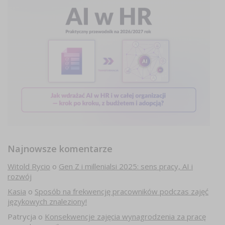
Najnowsze komentarze
Witold Rycio
o
Gen Z i millenialsi 2025: sens pracy, AI i
rozwój
Kasia
o
Sposób na frekwencję pracowników podczas zajęć
językowych znaleziony!
Patrycja
o
Konsekwencje zajęcia wynagrodzenia za pracę