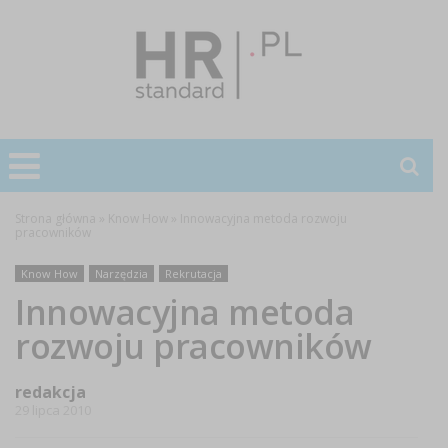
Strona główna
»
Know How
»
Innowacyjna metoda rozwoju
pracowników
Know How
Narzędzia
Rekrutacja
Innowacyjna metoda
rozwoju pracowników
redakcja
29 lipca 2010