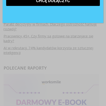
Najnowsze artykuły
Paraliż decyzyjny w firmach. Dlaczego ostrożność hamuje
rozwój?
Pracownicy 45+. Czy firmy są gotowe na starzejące się
kadry?
AI w rekrutacji. 74% kandydatów korzysta ze sztucznej
inteligencji
POLECANE RAPORTY