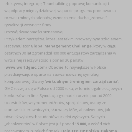
efektywną integrację, Teambuilding, poprawę komunikacji i
współpracy międzydziałowej; wsparcie programu promowania i
rozwoju młodych talentów; wzmocnienie ducha „zdrowej”
rywalizacji wewnątrz firmy
i rozwój świadomości biznesowej.
Przykładem narzędzia, które jest takim innowacyjnym szkoleniem,
jest symulator
Global Management Challenge
, który w ciągu
ostatnich 30 lat zgromadził 400 000 entuzjastów zarządzania w
wirtualnej rzeczywistości z ponad 30 państw
(
www.worldgmc.com
). Obecnie, to największe w Polsce
przedsięwzięcie oparte na zaawansowanej symulacji
komputerowej. Zwany ‘
wirtualnym treningiem zarządzania
’,
GMC rozwija się w Polsce od 2000 roku, w formie ogólnokrajowych
konkursów on-line. Symulacja gromadzi rocznie ponad 2000
uczestników, w tym: menedżerów, specjalistów, osoby ze
stanowisk kierowniczych, słuchaczy MBA, absolwentów, jak
również wybitnych studentów uczelni wyższych. Samych
„absolwentów” w Polsce jest już ponad
15 000
, a wśród nich
pracownicy m.in. takich firm jak:
Deloitte, BP Polska, Bakoma,