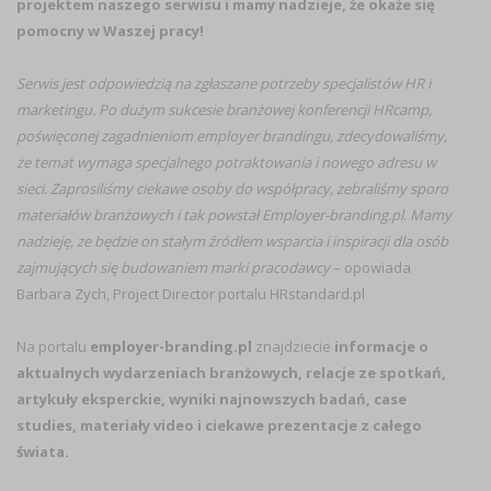
projektem naszego serwisu i mamy nadzieje, że okaże się
pomocny w Waszej pracy!
Serwis jest odpowiedzią na zgłaszane potrzeby specjalistów HR i
marketingu. Po dużym sukcesie branżowej konferencji HRcamp,
poświęconej zagadnieniom employer brandingu, zdecydowaliśmy,
że temat wymaga specjalnego potraktowania i nowego adresu w
sieci. Zaprosiliśmy ciekawe osoby do współpracy, zebraliśmy sporo
materiałów branżowych i tak powstał Employer-branding.pl
.
Mamy
nadzieję, ze będzie on stałym źródłem wsparcia i inspiracji dla osób
zajmujących się budowaniem marki pracodawcy
– opowiada
Barbara Zych, Project Director portalu HRstandard.pl
Na portalu
employer-branding.pl
znajdziecie
informacje o
aktualnych wydarzeniach branżowych, relacje ze spotkań,
artykuły eksperckie, wyniki najnowszych badań, case
studies, materiały video i ciekawe prezentacje z całego
świata.