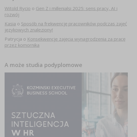
Witold Rycio
o
Gen Z i millenialsi 2025: sens pracy, AI i
rozwój
Kasia
o
Sposób na frekwencję pracowników podczas zajęć
językowych znaleziony!
Patrycja
o
Konsekwencje zajęcia wynagrodzenia za pracę
przez komornika
A może studia podyplomowe