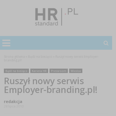
Strona główna
»
Bądź na bieżąco
»
Ruszył nowy serwis Employer-
branding.pl!
Bądź na bieżąco
Kariera HR
Pressroom
Wiedza
Ruszył nowy serwis
Employer-branding.pl!
redakcja
28 lipca 2010