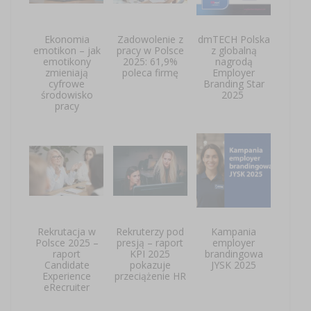
Ekonomia
Zadowolenie z
dmTECH Polska
emotikon – jak
pracy w Polsce
z globalną
emotikony
2025: 61,9%
nagrodą
zmieniają
poleca firmę
Employer
cyfrowe
Branding Star
środowisko
2025
pracy
Rekrutacja w
Rekruterzy pod
Kampania
Polsce 2025 –
presją – raport
employer
raport
KPI 2025
brandingowa
Candidate
pokazuje
JYSK 2025
Experience
przeciążenie HR
eRecruiter