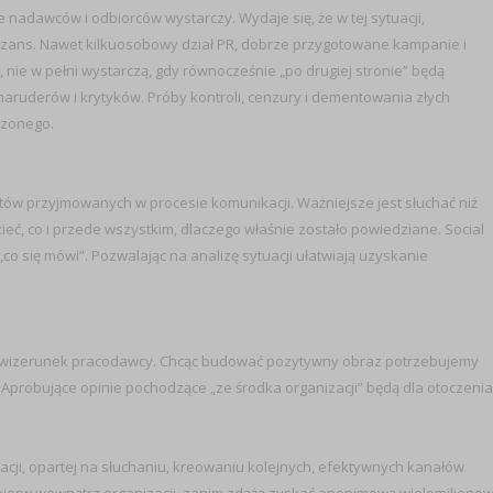
ie nadawców i odbiorców wystarczy. Wydaje się, że w tej sytuacji,
zans. Nawet kilkuosobowy dział PR, dobrze przygotowane kampanie i
nie w pełni wystarczą, gdy równocześnie „po drugiej stronie” będą
derów i krytyków. Próby kontroli, cenzury i dementowania złych
rzonego.
etów przyjmowanych w procesie komunikacji. Ważniejsze jest słuchać niż
eć, co i przede wszystkim, dlaczego właśnie zostało powiedziane. Social
co się mówi”. Pozwalając na analizę sytuacji ułatwiają uzyskanie
ują wizerunek pracodawcy. Chcąc budować pozytywny obraz potrzebujemy
Aprobujące opinie pochodzące „ze środka organizacji” będą dla otoczenia
ji, opartej na słuchaniu, kreowaniu kolejnych, efektywnych kanałów