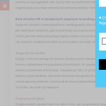
wiedzę na wyciągnięcie ręki, a przy tym są nadal potrzebni. O
organizacja pozostaje otwarta na wymianę wiedzy i doświadcze
Ch
Rola działów HR w działaniach employer brandingowych.
Rej
Spójność działań i komunikatów to, według wielu, klucz by s
jak zachować spójność, gdy komunikaty są rozproszone, nie tyl
O tym, jak nas widzą decydują między innymi nasi pracownicy (by
czy stażyści i praktykanci (którzy przez jakiś czas byli członkami 
Druga strona medalu
Każdy z nich ma dostęp do bardzo skutecznych i darmowych nar
banery reklamowe na popularnych portalach. W zupełności wys
zamieszczone tam informacje. Zważywszy fakt, że portale społ
miliony użytkowników, dynamit informacji niezgodnych z oficjaln
zaciekawionej widowni. A komunikat słowny błyskotliwie wspa
YouTube, wrzucie czy wykopie.
Pracownicy do głosu
Dzięki mediom społecznym nie tylko firmy, ale i pracownicy ma