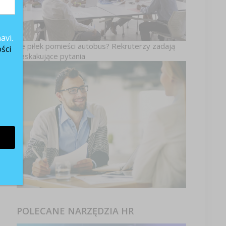
avi.
Ile piłek pomieści autobus? Rekruterzy zadają
ści
k
zaskakujące pytania
.
,
na
POLECANE NARZĘDZIA HR