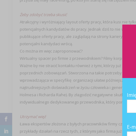
przyda się mały face-lifting, po którym staną się narzędziem m
Żeby zdobyć trzeba skusić
Atrakcyjny i wyróżniający layout oferty pracy, która kusi nie tyl
potencjalnych kandydatów do pracy. Jednak dziś to nie wystarc
publikujące oferty pracy, ale zaglądają na strony kariery inter
potencjalni kandydaci wrócą.
Co można im więc zaproponować?
Wirtualny spacer po firmie z przewodnikiem? Filmy korporacyjne
Ważne by nie stracić kontaktu również z tymi, którzy już zadek
poprzednich zobowiązań. Stworzona na takie potrzeby specjal
wprowadzająca w specyfikę organizacji ułatwi późniejszy wspól
najtrudniejszych doświadczeń w życiu człowieka i generuje ol
Imi
Holmesa i Richarda Rahe). By złagodzić negatywne skutki „we
indywidualnego dedykowanego przewodnika, który pomoże w a
Utrzymać więź
Ława ekspertów złożona z byłych pracowników firmy czy program
E-m
przykłady działań na rzecz tych, z którymi jako firma już się r