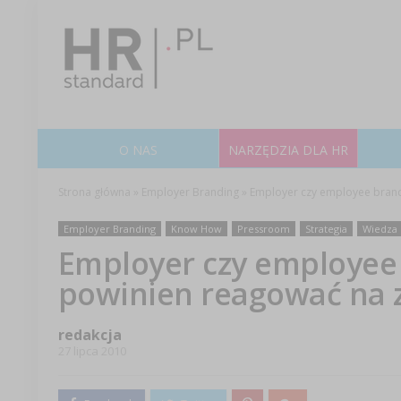
O NAS
NARZĘDZIA DLA HR
Strona główna
»
Employer Branding
»
Employer czy employee brand
Employer Branding
Know How
Pressroom
Strategia
Wiedza
Employer czy employee 
powinien reagować na 
redakcja
27 lipca 2010