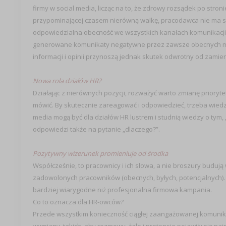
firmy w social media, licząc na to, że zdrowy rozsądek po stron
przypominającej czasem nierówną walkę, pracodawca nie ma s
odpowiedzialna obecność we wszystkich kanałach komunikacji, 
generowane komunikaty negatywne przez zawsze obecnych maru
informacji i opinii przynoszą jednak skutek odwrotny od zamie
Nowa rola działów HR?
Działając z nierównych pozycji, rozważyć warto zmianę prioryt
mówić. By skutecznie zareagować i odpowiedzieć, trzeba wiedzi
media mogą być dla działów HR lustrem i studnią wiedzy o tym, „
odpowiedzi także na pytanie „dlaczego?”.
Pozytywny wizerunek promieniuje od środka
Współcześnie, to pracownicy i ich słowa, a nie broszury bud
zadowolonych pracowników (obecnych, byłych, potencjalnych). 
bardziej wiarygodne niż profesjonalna firmowa kampania.
Co to oznacza dla HR-owców?
Przede wszystkim konieczność ciągłej zaangażowanej komunikac