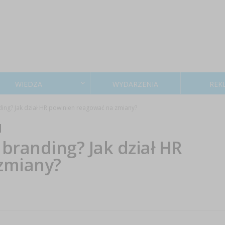
WIEDZA
WYDARZENIA
REK
ing? Jak dział HR powinien reagować na zmiany?
branding? Jak dział HR
zmiany?