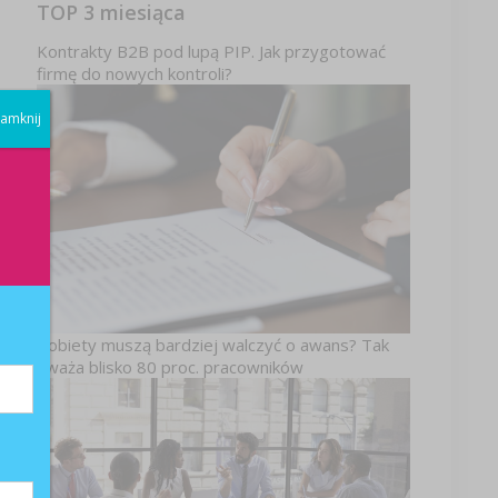
TOP 3 miesiąca
Kontrakty B2B pod lupą PIP. Jak przygotować
firmę do nowych kontroli?
amknij
z
Kobiety muszą bardziej walczyć o awans? Tak
uważa blisko 80 proc. pracowników
ą