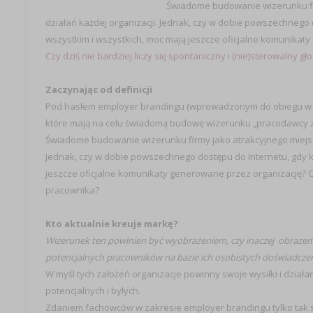
Świadome budowanie wizerunku fi
działań każdej organizacji. Jednak, czy w dobie powszechneg
wszystkim i wszystkich, moc mają jeszcze oficjalne komunikat
Czy dziś nie bardziej liczy się spontaniczny i (nie)sterowalny 
Zaczynając od definicji
Pod hasłem employer brandingu (wprowadzonym do obiegu w 2001
które mają na celu świadomą budowę wizerunku „pracodawcy z
Świadome budowanie wizerunku firmy jako atrakcyjnego miejsc
Jednak, czy w dobie powszechnego dostępu do Internetu, gdy 
jeszcze oficjalne komunikaty generowane przez organizację? Czy 
pracownika?
Kto aktualnie kreuje markę?
Wizerunek ten powinien być wyobrażeniem, czy inaczej obrazem
potencjalnych pracowników na bazie ich osobistych doświadczeń lu
W myśl tych założeń organizacje powinny swoje wysiłki i dzia
potencjalnych i byłych.
Zdaniem fachowców w zakresie employer brandingu tylko tak sz