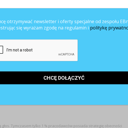
dchodzący do nowych wyzwań i zmieniający pracę pracownicy wiedzą, że
ń, a przy tym pozwala utrzymać poczucie przywiązania do firmy.
cę otrzymywać newsletter i oferty specjalne od zespołu EBn
estrując się wyrażam zgodę na regulamin i
politykę prywatno
kutecznie budować i promować swoją markę pożądanego pracodawcy. Jedna
ko w czasie, formie i przestrzeni, ale również poprzez mnogość nadawców
li i obecni), kandydaci (którzy poznali nas tylko w procesie rekrutacyjnym)
organizacji).
zędzi. Niepotrzebne są ogłoszenia w prasie, kampanie telewizyjne,
tarczą fora internetowe – przecież Google skutecznie wyszuka
ecznościowe od GoldenLine przez Facebook po Twittera (i inne), mają
ą linią komunikacji firmowej w każdej chwili może dotrzeć do szerokiej i
rty multimedialną oprawą, zapewnić może za darmo szerokie audytorium 
ją głos. Tymczasem tylko 1 % pracodawców posiada strategię obecności