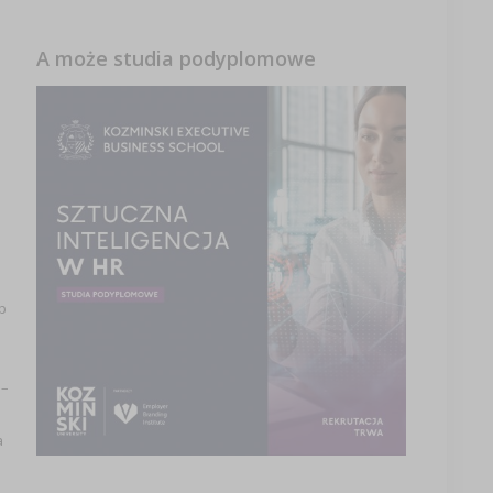
A może studia podyplomowe
b
 –
a