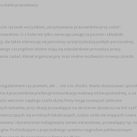
u marki pracodawcy.
 może i przede wszystkim) „utrzymywanie pracowników przy sobie”.
wników. Ci z kolei nie tylko zwracają uwagę na poziom i składniki
ale także interesują się jasnością i przejrzystością polityki personalnej,
atego szczególnie istotne stają się standardowe procedury pracy,
nia zadań, klimat organizacyjny oraz realne możliwości rozwoju (ścieżki
egulaminem czy pismem, ale … nie o to chodzi. Warto dostosować sposó
1 na 4 pracowników preferuje komunikację mailową od bezpośredniej, a za
ności wiecznie zajętego szefa dużej firmy mogą rozwiązać cykliczne
ych tematów, przy okazji pozwalające na skrócenie dystansu na linii szef
eszczących się w różnych lokalizacjach, często osób nie mających szans
owany i dynamicznie redagowany serwis intranetowy, pozwalający np. n
logów. Pochodzącym z poprzedniego systemu nagrodom jubileuszowym