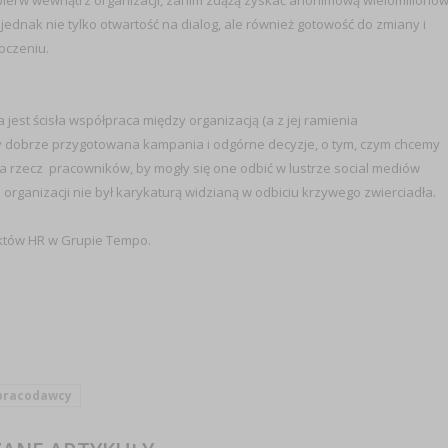
ajpierw wewnątrz organizacji, zanim zdążą zyskać anonimową wielomiliono
nak nie tylko otwartość na dialog, ale również gotowość do zmiany i
oczeniu.
st ścisła współpraca między organizacją (a z jej ramienia
zy dobrze przygotowana kampania i odgórne decyzje, o tym, czym chcemy
 na rzecz pracowników, by mogły się one odbić w lustrze social mediów
organizacji nie był karykaturą widzianą w odbiciu krzywego zwierciadła.
jektów HR w Grupie Tempo.
pracodawcy