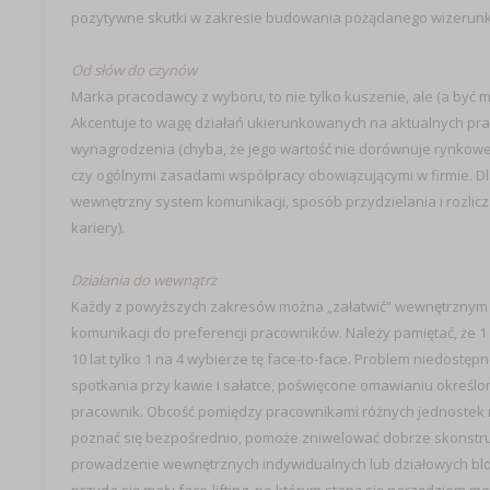
pozytywne skutki w zakresie budowania pożądanego wizerunk
Od słów do czynów
Marka pracodawcy z wyboru, to nie tylko kuszenie, ale (a być
Akcentuje to wagę działań ukierunkowanych na aktualnych praco
wynagrodzenia (chyba, że jego wartość nie dorównuje rynkowej), 
czy ogólnymi zasadami współpracy obowiązującymi w firmie. Dl
wewnętrzny system komunikacji, sposób przydzielania i rozlicza
kariery).
Działania do wewnątrz
Każdy z powyższych zakresów można „załatwić” wewnętrznym r
komunikacji do preferencji pracowników. Należy pamiętać, że 
10 lat tylko 1 na 4 wybierze tę face-to-face. Problem niedostęp
spotkania przy kawie i sałatce, poświęcone omawianiu określon
pracownik. Obcość pomiędzy pracownikami różnych jednostek mi
poznać się bezpośrednio, pomoże zniwelować dobrze skonstru
prowadzenie wewnętrznych indywidualnych lub działowych b