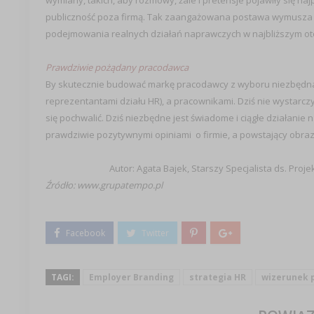
wymiany, takich, aby rozmowy, żale i pretensje pojawiły się n
publiczność poza firmą. Tak zaangażowana postawa wymusza jed
podejmowania realnych działań naprawczych w najbliższym ot
Prawdziwie pożądany pracodawca
By skutecznie budować markę pracodawcy z wyboru niezbędna je
reprezentantami działu HR), a pracownikami. Dziś nie wystarc
się pochwalić. Dziś niezbędne jest świadome i ciągłe działanie
prawdziwie pozytywnymi opiniami o firmie, a powstający obraz 
Autor: Agata Bajek, Starszy Specjalista ds. Pro
Źródło: www.grupatempo.pl
TAGI:
Employer Branding
strategia HR
wizerunek 