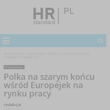
Strona główna
»
Przywództwo
»
Polka na szarym końcu wśród
Europejek na rynku pracy
Przywództwo
Polka na szarym końcu
wśród Europejek na
rynku pracy
redakcja
23 lipca 2010