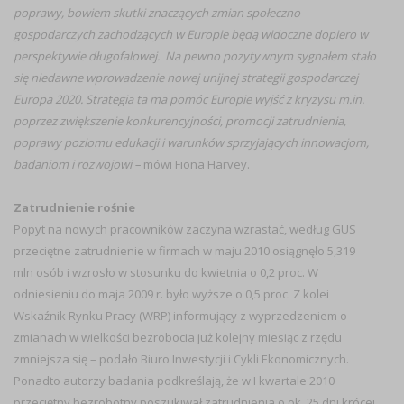
poprawy, bowiem skutki znaczących zmian społeczno-
gospodarczych zachodzących w Europie będą widoczne dopiero w
perspektywie długofalowej. Na pewno pozytywnym sygnałem stało
się niedawne wprowadzenie nowej unijnej strategii gospodarczej
Europa 2020. Strategia ta ma pomóc Europie wyjść z kryzysu m.in.
poprzez zwiększenie konkurencyjności, promocji zatrudnienia,
poprawy poziomu edukacji i warunków sprzyjających innowacjom,
badaniom i rozwojowi –
mówi Fiona Harvey.
Zatrudnienie rośnie
Popyt na nowych pracowników zaczyna wzrastać, według GUS
przeciętne zatrudnienie w firmach w maju 2010 osiągnęło 5,319
mln osób i wzrosło w stosunku do kwietnia o 0,2 proc. W
odniesieniu do maja 2009 r. było wyższe o 0,5 proc. Z kolei
Wskaźnik Rynku Pracy (WRP) informujący z wyprzedzeniem o
zmianach w wielkości bezrobocia już kolejny miesiąc z rzędu
zmniejsza się – podało Biuro Inwestycji i Cykli Ekonomicznych.
Ponadto autorzy badania podkreślają, że w I kwartale 2010
przeciętny bezrobotny poszukiwał zatrudnienia o ok. 25 dni krócej