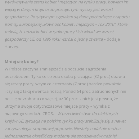
wyrównywanie szans kobiet i mężczyzn na rynku pracy, bowiem im
więcej w danym kraju osób pracuje, tym wyższy jest wzrost
gospodarczy. Pozytywnym sygnałem są dane pochodzące z raportu
Komisji Europejskiej „Równość kobiet i mężczyzn – rok 2010”, które
mówią, że udział kobiet w rynku pracy i ich wkład we wzrost
gospodarczy UE, od 1995 roku wzrósł o jedną czwartą
– dodaje
Harvey.
Mniej się boimy?
W Polsce zaczyna zmniejszać się poczucie zagrożenia
bezrobociem. Tylko co trzecia osoba pracująca (32 proc.) obawia
się utraty pracy, w tym co czternasty (7 proc.) bardzo poważnie
liczy się z taką ewentualnością. Ponad 64 proc. zatrudnionych nie
boi się bezrobocia co więcej, aż 30 proc. z nich jest pewna, że
utrzyma swoje dotychczasowe miejsce pracy – wynika z
majowego sondażu CBOS. –
W przeciwieństwie do niektórych
krajów UE, sytuacja na polskim rynku pracy stabilizuje się, a nawet
zaczyna ulegać stopniowej poprawie. Niestety nadal nie można
jednoznacznie określić czy możemy się spodziewać wyraźniej