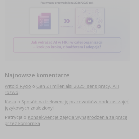
Najnowsze komentarze
Witold Rycio
o
Gen Z i millenialsi 2025: sens pracy, AI i
rozwój
Kasia
o
Sposób na frekwencję pracowników podczas zajęć
językowych znaleziony!
Patrycja
o
Konsekwencje zajęcia wynagrodzenia za pracę
przez komornika