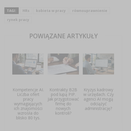
TAGI:
HRs
kobieta w pracy
równouprawnienie
rynek pracy
POWIĄZANE ARTYKUŁY
Kompetencje AI.
Kontrakty B2B
Kryzys kadrowy
Liczba ofert
pod lupą PIP.
w urzędach. Czy
pracy
Jak przygotować
agenci AI mogą
wymagających
firmę do
odciążyć
ich znajomości
nowych
administrację?
wzrosła do
kontroli?
blisko 80 tys.