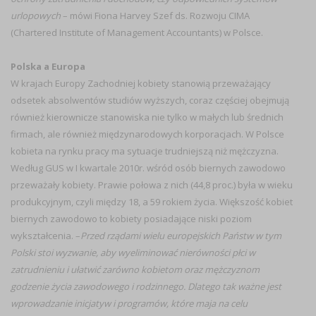
urlopowych
– mówi Fiona Harvey Szef ds. Rozwoju CIMA
(Chartered Institute of Management Accountants) w Polsce.
Polska a Europa
W krajach Europy Zachodniej kobiety stanowią przeważający
odsetek absolwentów studiów wyższych, coraz częściej obejmują
również kierownicze stanowiska nie tylko w małych lub średnich
firmach, ale również międzynarodowych korporacjach. W Polsce
kobieta na rynku pracy ma sytuacje trudniejszą niż mężczyzna.
Według GUS w I kwartale 2010r. wśród osób biernych zawodowo
przeważały kobiety. Prawie połowa z nich (44,8 proc.) była w wieku
produkcyjnym, czyli między 18, a 59 rokiem życia. Większość kobiet
biernych zawodowo to kobiety posiadające niski poziom
wykształcenia. –
Przed rządami wielu europejskich Państw w tym
Polski stoi wyzwanie, aby wyeliminować nierówności płci w
zatrudnieniu i ułatwić zarówno kobietom oraz mężczyznom
godzenie życia zawodowego i rodzinnego. Dlatego tak ważne jest
wprowadzanie inicjatyw i programów, które maja na celu