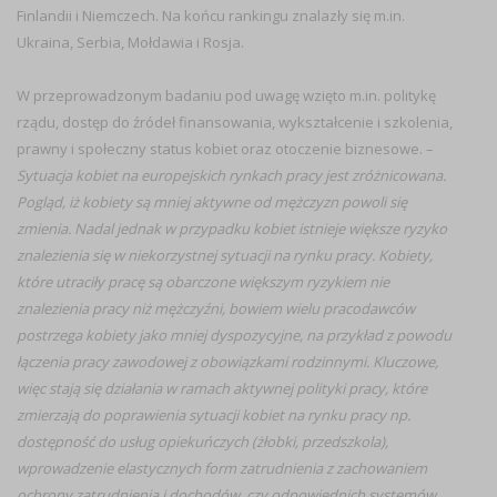
Finlandii i Niemczech. Na końcu rankingu znalazły się m.in.
Ukraina, Serbia, Mołdawia i Rosja.
W przeprowadzonym badaniu pod uwagę wzięto m.in. politykę
rządu, dostęp do źródeł finansowania, wykształcenie i szkolenia,
prawny i społeczny status kobiet oraz otoczenie biznesowe. –
Sytuacja kobiet na europejskich rynkach pracy jest zróżnicowana.
Pogląd, iż kobiety są mniej aktywne od mężczyzn powoli się
zmienia. Nadal jednak w przypadku kobiet istnieje większe ryzyko
znalezienia się w niekorzystnej sytuacji na rynku pracy. Kobiety,
które utraciły pracę są obarczone większym ryzykiem nie
znalezienia pracy niż mężczyźni, bowiem wielu pracodawców
postrzega kobiety jako mniej dyspozycyjne, na przykład z powodu
łączenia pracy zawodowej z obowiązkami rodzinnymi. Kluczowe,
więc stają się działania w ramach aktywnej polityki pracy, które
zmierzają do poprawienia sytuacji kobiet na rynku pracy np.
dostępność do usług opiekuńczych (żłobki, przedszkola),
wprowadzenie elastycznych form zatrudnienia z zachowaniem
ochrony zatrudnienia i dochodów, czy odpowiednich systemów