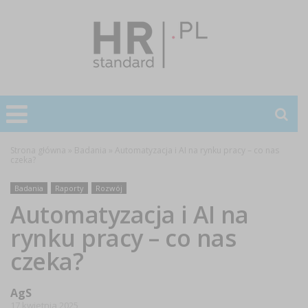
Strona główna
»
Badania
»
Automatyzacja i AI na rynku pracy – co nas
czeka?
Badania
Raporty
Rozwój
Automatyzacja i AI na
rynku pracy – co nas
czeka?
AgS
17 kwietnia 2025