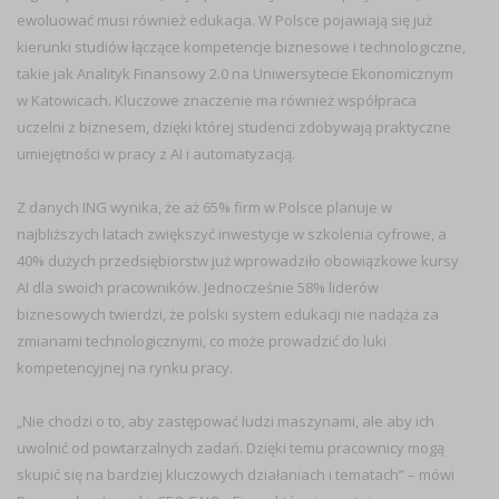
ewoluować musi również edukacja. W Polsce pojawiają się już
kierunki studiów łączące kompetencje biznesowe i technologiczne,
takie jak Analityk Finansowy 2.0 na Uniwersytecie Ekonomicznym
w Katowicach. Kluczowe znaczenie ma również współpraca
uczelni z biznesem, dzięki której studenci zdobywają praktyczne
umiejętności w pracy z AI i automatyzacją.
Z danych ING wynika, że aż 65% firm w Polsce planuje w
najbliższych latach zwiększyć inwestycje w szkolenia cyfrowe, a
40% dużych przedsiębiorstw już wprowadziło obowiązkowe kursy
AI dla swoich pracowników. Jednocześnie 58% liderów
biznesowych twierdzi, że polski system edukacji nie nadąża za
zmianami technologicznymi, co może prowadzić do luki
kompetencyjnej na rynku pracy.
„Nie chodzi o to, aby zastępować ludzi maszynami, ale aby ich
uwolnić od powtarzalnych zadań. Dzięki temu pracownicy mogą
skupić się na bardziej kluczowych działaniach i tematach” – mówi