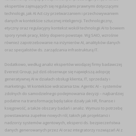
ekspertów zajmujących się regulacjami prawnymi dotyczącymi
technologii, jak AI Act czy przetwarzaniem i przechowywaniem
danych w kontekście sztucznej inteligencji. Technologiczny,
etyczny oraz regulacyjny kontekst wokół technologii AI to bowiem
spory rynek pracy, który dopiero powstaje. Wg SAIO, wzrośnie
również zapotrzebowanie na inżynierów AI, analityków danych
oraz specjalistów ds. zarządzania infrastrukturą IT.
Dodatkowo, według analiz ekspertów wiodącej firmy badawczej
Everest Group, już dziś obserwuje się największą adopcję
generatywnej AI w działach obsługi klienta, IT, sprzedaży i
marketingu. W kontekście wdrażania tzw. Agentic AI – systemów
zdolnych do samodzielnego podejmowania decyzji – najbardziej
podatne na transformację będą takie działy jak HR, finanse i
księgowość, a także obszary badań i analiz. Wymusi to potrzebę
powstawania zupełnie nowych ról, takich jak projektanci i
nadzorcy systemów agentowych, eksperci ds. bezpieczeństwa
danych generowanych przez AI oraz integratorzy rozwiązań AI z