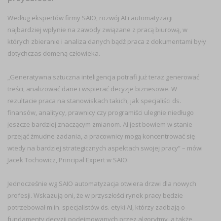
Według ekspertów firmy SAIO, rozwój AI i automatyzacji
najbardziej wpłynie na zawody związane z pracą biurową, w
których zbieranie i analiza danych bądź praca z dokumentami były
dotychczas domeną człowieka.
„Generatywna sztuczna inteligencja potrafi już teraz generować
treści, analizować dane i wspierać decyzje biznesowe. W
rezultacie praca na stanowiskach takich, jak specjaliści ds.
finansów, analitycy, prawnicy czy programiści ulegnie niedługo
jeszcze bardziej znaczącym zmianom. AI jest bowiem w stanie
przejąć żmudne zadania, a pracownicy mogą koncentrować się
wtedy na bardziej strategicznych aspektach swojej pracy” – mówi
Jacek Tochowicz, Principal Expert w SAIO.
Jednocześnie wg SAIO automatyzacja otwiera drzwi dla nowych
profesji. Wskazują oni, że w przyszłości rynek pracy będzie
potrzebował m.in. specjalistów ds. etyki AI, którzy zadbają o
fundamenty decyzji podejmowanych przez algorytmy, a także