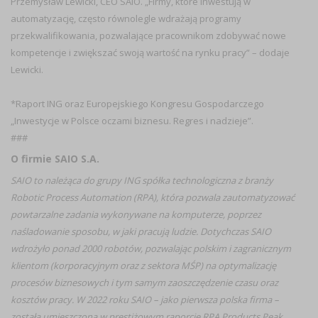
Przemysław Lewicki, CEO SAIO. „Firmy, które inwestują w
automatyzację, często równolegle wdrażają programy
przekwalifikowania, pozwalające pracownikom zdobywać nowe
kompetencje i zwiększać swoją wartość na rynku pracy” – dodaje
Lewicki.
*Raport ING oraz Europejskiego Kongresu Gospodarczego
„Inwestycje w Polsce oczami biznesu. Regres i nadzieje”.
###
O firmie SAIO S.A.
SAIO to należąca do grupy ING spółka technologiczna z branży
Robotic Process Automation (RPA), która pozwala zautomatyzować
powtarzalne zadania wykonywane na komputerze, poprzez
naśladowanie sposobu, w jaki pracują ludzie. Dotychczas SAIO
wdrożyło ponad 2000 robotów, pozwalając polskim i zagranicznym
klientom (korporacyjnym oraz z sektora MŚP) na optymalizację
procesów biznesowych i tym samym zaoszczędzenie czasu oraz
kosztów pracy. W 2022 roku SAIO – jako pierwsza polska firma –
została umieszczona w prestiżowym raporcie RPA Products Peak