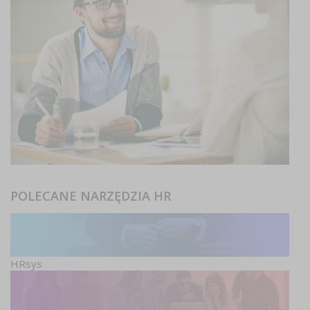
POLECANE NARZĘDZIA HR
HRsys