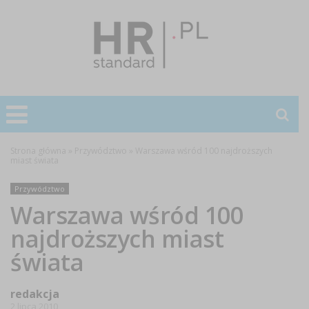
Strona główna
»
Przywództwo
»
Warszawa wśród 100 najdroższych
miast świata
Przywództwo
Warszawa wśród 100
najdroższych miast
świata
redakcja
2 lipca 2010