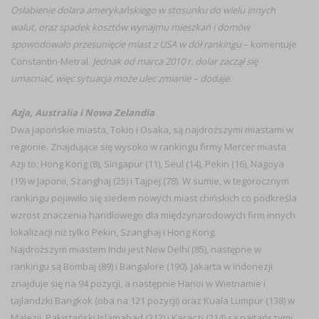
Osłabienie dolara amerykańskiego w stosunku do wielu innych
walut, oraz spadek kosztów wynajmu mieszkań i domów
spowodowało przesunięcie miast z USA w dół rankingu
– komentuje
Constantin-Metral.
Jednak od marca 2010 r. dolar zaczął się
umacniać, więc sytuacja może ulec zmianie – dodaje.
Azja, Australia i Nowa Zelandia
Dwa japońskie miasta, Tokio i Osaka, są najdroższymi miastami w
regionie. Znajdujące się wysoko w rankingu firmy Mercer miasta
Azji to: Hong Kong (8), Singapur (11), Seul (14), Pekin (16), Nagoya
(19) w Japonii, Szanghaj (25) i Tajpej (78). W sumie, w tegorocznym
rankingu pojawiło się siedem nowych miast chińskich co podkreśla
wzrost znaczenia handlowego dla międzynarodowych firm innych
lokalizacji niż tylko Pekin, Szanghaj i Hong Kong.
Najdroższym miastem Indii jest New Delhi (85), następne w
rankingu są Bombaj (89) i Bangalore (190). Jakarta w Indonezji
znajduje się na 94 pozycji, a następnie Hanoi w Wietnamie i
tajlandzki Bangkok (oba na 121 pozycji) oraz Kuala Lumpur (138) w
Malezji. Pakistański Islamabad (212) i Karaczi (214) są najtańszymi