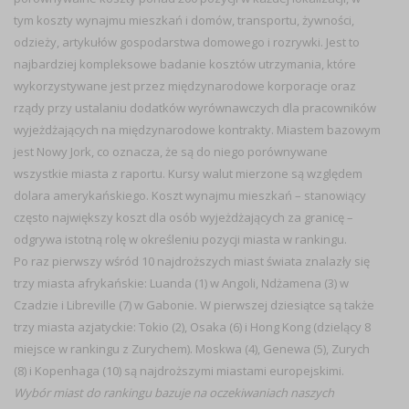
tym koszty wynajmu mieszkań i domów, transportu, żywności,
odzieży, artykułów gospodarstwa domowego i rozrywki. Jest to
najbardziej kompleksowe badanie kosztów utrzymania, które
wykorzystywane jest przez międzynarodowe korporacje oraz
rządy przy ustalaniu dodatków wyrównawczych dla pracowników
wyjeżdżających na międzynarodowe kontrakty. Miastem bazowym
jest Nowy Jork, co oznacza, że są do niego porównywane
wszystkie miasta z raportu. Kursy walut mierzone są względem
dolara amerykańskiego. Koszt wynajmu mieszkań – stanowiący
często największy koszt dla osób wyjeżdżających za granicę –
odgrywa istotną rolę w określeniu pozycji miasta w rankingu.
Po raz pierwszy wśród 10 najdroższych miast świata znalazły się
trzy miasta afrykańskie: Luanda (1) w Angoli, Ndżamena (3) w
Czadzie i Libreville (7) w Gabonie. W pierwszej dziesiątce są także
trzy miasta azjatyckie: Tokio (2), Osaka (6) i Hong Kong (dzielący 8
miejsce w rankingu z Zurychem). Moskwa (4), Genewa (5), Zurych
(8) i Kopenhaga (10) są najdroższymi miastami europejskimi.
Wybór miast do rankingu bazuje na oczekiwaniach naszych