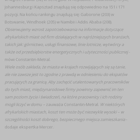
Johannesburg i Kapsztad znajdują się odpowiednio na 151 i 171
pozycji. Na końcu rankingu znajdują się: Gaborone (203) w
Botswanie, Windhoek (205) w Namibii i Addis Ababa (208).
Obserwujemy wzrost zapotrzebowania na informacje dotyczące
afrykańskich miast od firm działających w najróżniejszych branżach,
takich jak: górnictwo, usługi finansowe, linie lotnicze, wytwórcy a
także od przedsiębiorstw energetycznych i użyteczności publicznej
-
mówi Constantin-Metral.
Wiele osób zakłada, że miasta w krajach rozwijających się są tanie,
ale nie zawsze jest to zgodne z prawdą w odniesieniu do ekspatów
pracujących za granicą. Aby zachęcić utalentowanych pracowników
do tych miast, międzynarodowe firmy powinny zapewnić im ten
sam poziom życia i świadczeń, na które pracownicy i ich rodziny
mogli liczyć w domu –
zauważa Constantin-Metral.
W niektórych
afrykańskich miastach, koszt ten może być niezwykle wysoki – w
szczególności koszt dobrego, bezpiecznego miejsca zamieszkania
-
dodaje ekspertka Mercer.