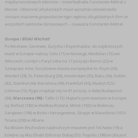
międzynarodowych klientów – mówi
Nathalie Constantin-Métral z
Mercer.
Obecność afrykańskich miast wyraźnie odzwierciedla
rosnące znaczenie gospodarcze tego regionu dla globalnych firm ze
wszystkich sektorów biznesowych –
zauważa Constantin-Métral.
Europa i Bliski Wschód
Po Moskwie, Genewie, Zurychu i Kopenhadze, do najdroższych
miast w Europie należą: Oslo (11) w Norwegii, Mediolan (15) we
Włoszech, Londyn i Paryż (oba na 17 pozycji) i Berno (22) w
Szwajcarii. Inne, kosztowne miasta europejskie to: Rzym (26),
Wiedeń (28), St. Petersburg (30), Amsterdam (35), Baku (36), Dublin
(42), Stambuł (44), Barcelona (49), Frankfurt (50), Madryt (52) i
Lizbona (72). Ryga znajduje się na 81 pozycji, a dalej Budapeszt
(94),
Warszawa (96)
i Tallin (115). Najtańszymi miastami w Europie
są: Belfast (182) w Wielkiej Brytanii, Mińsk (192) na Białorusi,
Sarajewo (196) w Bośni i Hercegowinie, Skopje w Macedonii (197) i
Tirana (200) w Albanii.
Na Bliskim Wschodzie najdroższym miastem jest Tel Awiw (19) a
kolejne są Abu Dhabi (50) oraz Dubaj (55). Trypolis (186) w Libii jest