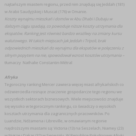
najtańszym miastem regionu, przed nim znajdują się Jeddah (181)
w Arabii Saudyjskiej i Muscat (176) w Omanie.
Koszty wynajmu mieszkań i domów w Abu Dhabi i Dubaju w
dalszym ciągu spadają, co powoduje niższe koszty utrzymania dla
ekspatów. Ranking jest również bardzo wrażliwy na zmiany kursu
walutowego. W takich miejscach jak Jeddah i Tripoli, brak
odpowiednich mieszkań do wynajmu dla ekspatów w połączeniu z
silnym popytem na nie, spowodował wzrost kosztów utrzymania –
tłumaczy Nathalie Constantin-Métral
Afryka
Tegoroczny ranking Mercer zawiera więcej miast afrykańskich co
odzwierciedla rosnące znaczenie gospodarcze tego regionu we
wszystkich sektorach biznesowych. Wiele miejscowości znajduje
się wysoko w tegorocznym rankingu, co świadczy o wysokich
kosztach utrzymania dla zagranicznych pracowników. Po
Luandzie, Ndżamena i Libreville, w omawianym regionie
najdroższymi miastami są: Victoria (13) na Seszelach, Niamey (23)
w Nigrze i Dakar (32) w Senegalu. W Republice Południowej Afryki,