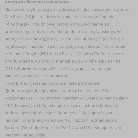
Ameryka Północna i Południowa
Miasta w Brazylii należą do najdroższych lokalizacji w tym regionie.
Sao Paulo (21) jest najdroższym miastem zarówno Ameryki
Północnej jak i Południowej. Jest to wynik umocnienia się
brazylijskiego reala w stosunku do dolara amerykańskiego. W
Ameryce Południowej, brazylijskie Rio de Janeiro (29) jest drugim
najdroższym miastem, za nim znajdują się: Hawana (45) na Kubie,
w Kolumbii Bogota (66) i stolica Brazylii, Brasilia (70). Buenos Aires
znajduje się na 161 pozycji. Managua (212) w Nikaragui, La Paz
(211) w Boliwii i Asuncion (204) w Paragwaju są najtańszymi
miastami w Ameryce Południowej.
Nowy Jork (27) jest najdroższym miastem w Stanach
Zjednoczonych, kolejnymi miastami są: Los Angeles (55) i
Waszyngton (111). Najtańszym miastem w USA jest Winston Salem
(197). Mexico City (166) jest najdroższym miastem w Meksyku,
podczas gdy najtańsze jest Monterrey (193). Najdroższym
miastem Kanady jest Vancouver (75), tuż za nim znajduje się
Toronto (76) a dalej Montreal (98). Ottawa (136) jest najtańszym
miastem kanadyjskim.