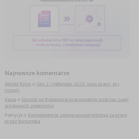
Najnowsze komentarze
Witold Rycio
o
Gen Z i millenialsi 2025: sens pracy, AI i
rozwój
Kasia
o
Sposób na frekwencję pracowników podczas zajęć
językowych znaleziony!
Patrycja
o
Konsekwencje zajęcia wynagrodzenia za pracę
przez komornika