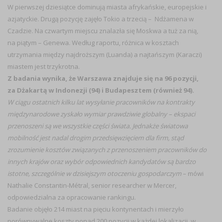
W pierwszej dziesiątce dominują miasta afrykańskie, europejskie i
azjatyckie. Drugą pozycję zajęło Tokio a trzecią – Ndżamena w
Czadzie. Na czwartym miejscu znalazła się Moskwa a tuż za nią,
na piątym – Genewa. Według raportu, różnica w kosztach
utrzymania między najdroższym (Luanda) a najtańszym (Karaczi)
miastem jest trzykrotna.
Z badania wynika, że Warszawa znajduje się na 96 pozycji,
za Dżakartą w Indonezji (94) i Budapesztem (również 94).
W ciągu ostatnich kilku lat wysyłanie pracowników na kontrakty
międzynarodowe zyskało wymiar prawdziwie globalny – ekspaci
przenoszeni są we wszystkie części świata. Jednakże światowa
mobilność jest nadal drogim przedsięwzięciem dla firm, stąd
zrozumienie kosztów związanych z przenoszeniem pracowników do
innych krajów oraz wybór odpowiednich kandydatów są bardzo
istotne, szczególnie w dzisiejszym otoczeniu gospodarczym
– mówi
Nathalie Constantin-Métral, senior researcher w Mercer,
odpowiedzialna za opracowanie rankingu.
Badanie objęło 214 miast na pięciu kontynentach i mierzyło
porównywalne koszty ponad 200 pozycji w każdej lokalizacji, w