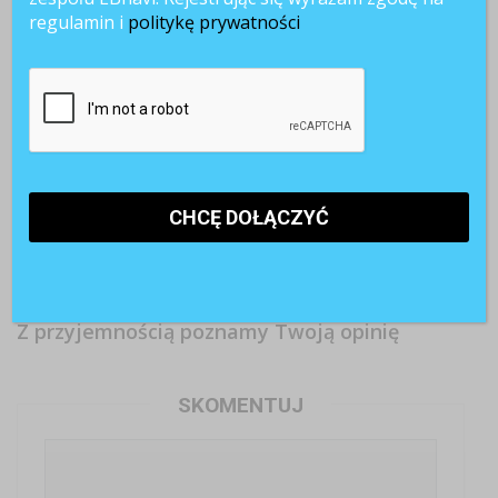
regulamin i
politykę prywatności
Pełny etat albo
Rekrutacje
Czy matura
nic? Polska
hamują,
wystarczy w
nadal odstaje
podwyżki
erze AI? Rynek
od Europy
znikają. Firmy
pracy zmienia
przechodzą w
zasady
tryb ostrożności
Z przyjemnością poznamy Twoją opinię
SKOMENTUJ