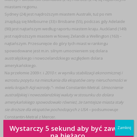
miastami regionu.
Sydney (24) jest najdroższym miastem Australii, tuż po nim
znajdują się Melbourne (33) i Brisbane (55), podczas gdy Adelaide
(90) jest najtańszym według raportu miastem kraju. Auckland (149)
jest najdroższym miastem w Nowej Zelandii a Wellington (163) –
najtańszym. Przesunięcie do góry tych miast w rankingu
spowodowane jest m.in. silnym umocnieniem się dolara
australijskiego i nowozelandzkiego względem dolara
amerykańskiego.
Na przełomie 2009 r. i
2010 r. w wyniku stabilizacji ekonomicznej i
wzrostu popytu na mieszkania dla ekspatów ceny nieruchomości w
wielu krajach Azji wzrosły.”
– mówi Constantin-Metral.
Umocnienie
australijskiej i nowozelandzkiej waluty w stosunku do dolara
amerykańskiego spowodowało również, że tamtejsze miasta stały
sie droższe dla ekspatów pochodzących z USA –
podsumowuje
Constantin-Metral
z Mercer.
Wystarczy 5 sekund aby być zawsze
Zamknij
na bieżąco.