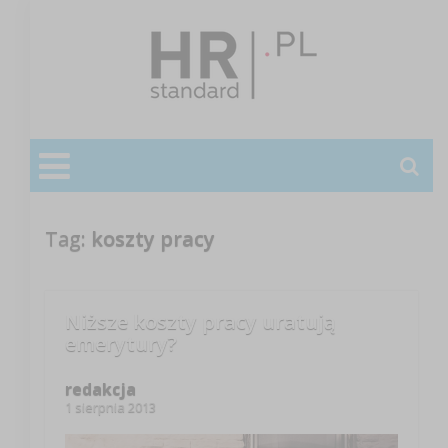
Tag:
koszty pracy
Niższe koszty pracy uratują
emerytury?
redakcja
1 sierpnia 2013