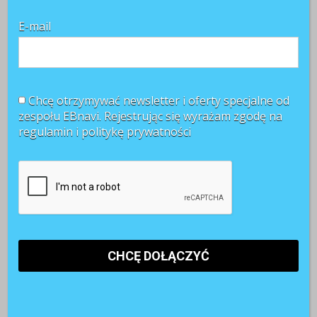
E-mail
Chcę otrzymywać newsletter i oferty specjalne od
zespołu EBnavi. Rejestrując się wyrażam zgodę na
regulamin i
politykę prywatności