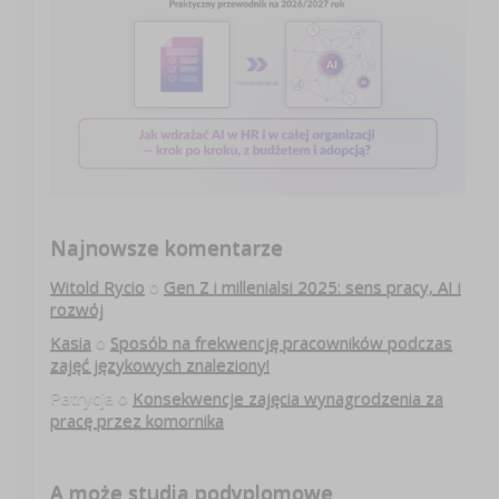
Najnowsze komentarze
Witold Rycio
o
Gen Z i millenialsi 2025: sens pracy, AI i
rozwój
Kasia
o
Sposób na frekwencję pracowników podczas
zajęć językowych znaleziony!
Patrycja
o
Konsekwencje zajęcia wynagrodzenia za
pracę przez komornika
A może studia podyplomowe