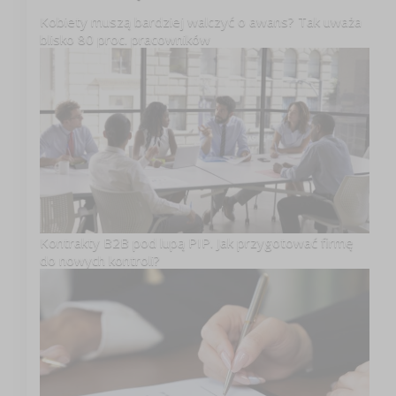
Kobiety muszą bardziej walczyć o awans? Tak uważa
blisko 80 proc. pracowników
Kontrakty B2B pod lupą PIP. Jak przygotować firmę
do nowych kontroli?