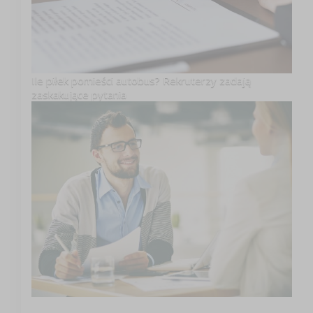
Ile piłek pomieści autobus? Rekruterzy zadają
zaskakujące pytania