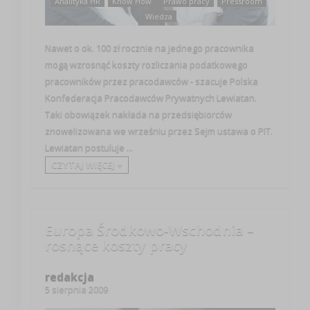
Analityka HR
Know How
Prawo pracy
Pressroom
Wiedza
Nawet o ok. 100 zł rocznie na jednego pracownika
mogą wzrosnąć koszty rozliczania podatkowego
pracowników przez pracodawców - szacuje Polska
Konfederacja Pracodawców Prywatnych Lewiatan.
Taki obowiązek nakłada na przedsiębiorców
znowelizowana we wrześniu przez Sejm ustawa o PIT.
Lewiatan postuluje ...
CZYTAJ WIĘCEJ +
Europa Środkowo-Wschodnia –
rosnące koszty pracy
redakcja
5 sierpnia 2009