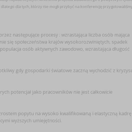
latego dla tych, którzy nie mogli przybyć na konferencję przygotowaliśm
rzez następujące procesy : wzrastająca liczba osób mająca
enie się społeczeństwa krajów wysokorozwiniętych, spadek
 populacja osób aktywnych zawodowo, wzrastająca długość
otkliwy gdy gospodarki światowe zaczną wychodzić z kryzys
ych potencjał jako pracowników nie jest całkowicie
rostem popytu na wysoko kwalifikowaną i elastyczną kadrę
ymi wyższych umiejętności.