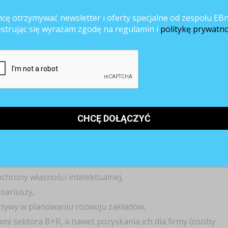
cę otrzymywać newsletter i oferty specjalne od zespołu EBn
stwa,
estrując się wyrażam zgodę na regulamin i
politykę prywatno
 technologii,
hrony własności intelektualnej,
sariuszy,
ektywy w planowaniu rozwoju zakładów,
i sektora B+R, a nawet pozyskania ich dla firmy (osoby