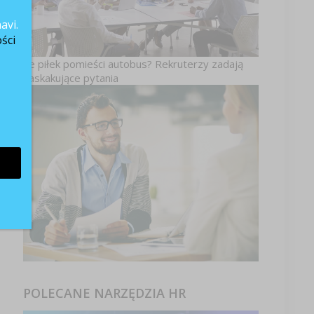
avi.
ści
Ile piłek pomieści autobus? Rekruterzy zadają
zaskakujące pytania
POLECANE NARZĘDZIA HR