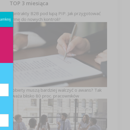
TOP 3 miesiąca
Kontrakty B2B pod lupą PIP. Jak przygotować
firmę do nowych kontroli?
amknij
Kobiety muszą bardziej walczyć o awans? Tak
uważa blisko 80 proc. pracowników