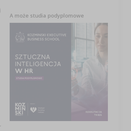
j
A może studia podyplomowe
,
,