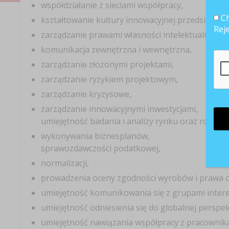
współdziałanie z sieciami współpracy,
Ch
kształtowanie kultury innowacyjnej przedsiębior
Rej
zarządzanie prawami własności intelektualnej,
komunikacja zewnętrzna i wewnętrzna,
zarządzanie złożonymi projektami,
zarządzanie ryzykiem projektowym,
zarządzanie kryzysowe,
zarządzanie innowacyjnymi inwestycjami,
umiejętność badania i analizy rynku oraz rozwoju
wykonywania biznesplanów,
sprawozdawczości podatkowej,
normalizacji,
prowadzenia oceny zgodności wyrobów i prawa oc
umiejętność komunikowania się z grupami intere
umiejętność odniesienia się do globalnej persp
umiejętność nawiązania współpracy z pracownikam