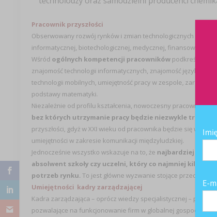
technolodzy oraz samodzielni producenci chemik
Pracownik przyszłości
Obserwowany rozwój rynków i zmian technologicznych pozwal
informatycznej, biotechologicznej, medycznej, finansowej, edu
Wśród
ogólnych kompetencji pracowników
podkreśla się p
znajomość technologii informatycznych, znajomość języków o
technologii mobilnych, umiejętność pracy w zespole, zarządza
podstawy matematyki.
Niezależnie od profilu kształcenia, nowoczesny pracownik bę
bez których utrzymanie pracy będzie niezwykle trudne
.
przyszłości, gdyż w XXI wieku od pracownika będzie się wymag
Imi
umiejętności w zakresie komunikacji międzyludzkiej.
Jednocześnie wszystko wskazuje na to, że
najbardziej posz
absolwent szkoły czy uczelni, który co najmniej kilka ra
potrzeb rynku.
To jest główne wyzwanie stojące przed kadram
E-m
Umiejętności kadry zarządzającej
Kadra zarządzająca – oprócz wiedzy specjalistycznej – powinna 
pozwalające na funkcjonowanie firm w globalnej gospodarce ta