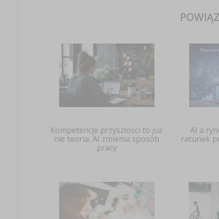
POWIĄZ
Kompetencje przyszłości to już
AI a ryn
nie teoria. AI zmienia sposób
ratunek p
pracy