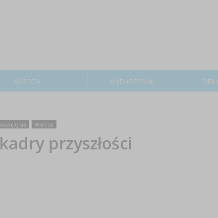
WIEDZA
WYDARZENIA
REK
ozwijaj się
Wiedza
adry przyszłości