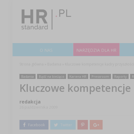
O NAS
NARZĘDZIA DLA HR
Strona główna
»
Badania
»
Kluczowe kompetencje kadry przyszłości
Badania
Bądź na bieżąco
Kariera HR
Pressroom
Raporty
R
Kluczowe kompetencje k
redakcja
26 października 2009