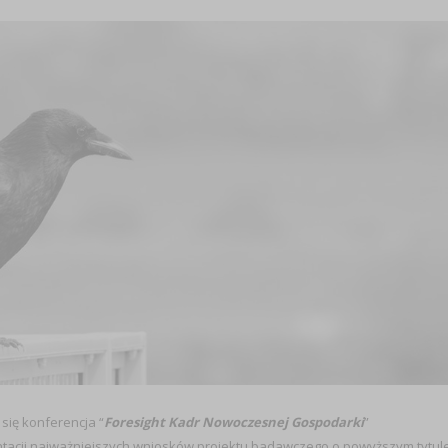
się konferencja “
Foresight Kadr Nowoczesnej Gospodarki
”
tacji najważniejszych wniosków projektu badawczego o powyższym tytule