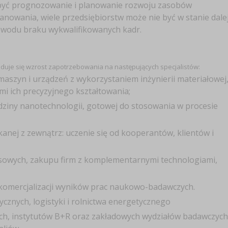
być prognozowanie i planowanie rozwoju zasobów
anowania, wiele przedsiębiorstw może nie być w stanie dale
powodu braku wykwalifikowanych kadr.
uje się wzrost zapotrzebowania na następujących specjalistów:
maszyn i urządzeń z wykorzystaniem inżynierii materiałowej
i ich precyzyjnego kształtowania;
iedziny nanotechnologii, gotowej do stosowania w procesie
kanej z zewnątrz: uczenie się od kooperantów, klientów i
znesowych, zakupu firm z komplementarnymi technologiami,
komercjalizacji wyników prac naukowo-badawczych.
ycznych, logistyki i rolnictwa energetycznego
wych, instytutów B+R oraz zakładowych wydziałów badawczych