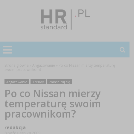
Strona główna
»
Angażowanie
»
Po co Nissan mierzy temperaturę
swoim pracownikom?
Angażowanie
Trendy
Zainspiruj się
Po co Nissan mierzy
temperaturę swoim
pracownikom?
redakcja
8 października 2009