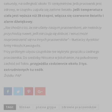
sekundy, na odległość około 15 centymetrów. Jeśli pracownik jest
zdrowy, w czujniku zapala się zielone światło.
Jeśli temperatura
ciała jest wyższa niż 38 stopni, włącza się czerwone światło i
alarm dźwiękowy.
„Nie chodzi o to, że nie ufamy naszym pracownikom, ale niektórzy
przychodzą nawet, jeśli nie czują się dobrze, i wirus może
rozprzestrzenić się na innych pracowników”
– tłumaczy dyrektor
firmy Hitoshi Kawaguchi.
Przy próbnym użyciu czujników nie wykryto gorączki u żadnego
pracownika. Do siedziby Nissana w Jokohamie, na południowy
zachód od Tokio,
przyjeżdża codziennie około 3 tys.
zatrudnionych tu osób
.
Źródło: PAP
TAGI:
Nissan
ptasia grypa
zdrowie pracowników