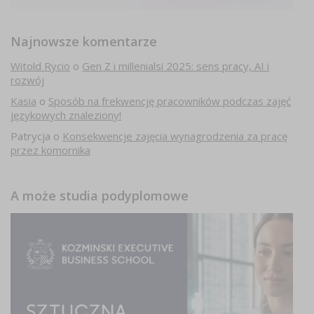
Najnowsze komentarze
Witold Rycio
o
Gen Z i millenialsi 2025: sens pracy, AI i
rozwój
Kasia
o
Sposób na frekwencję pracowników podczas zajęć
językowych znaleziony!
Patrycja
o
Konsekwencje zajęcia wynagrodzenia za pracę
przez komornika
A może studia podyplomowe