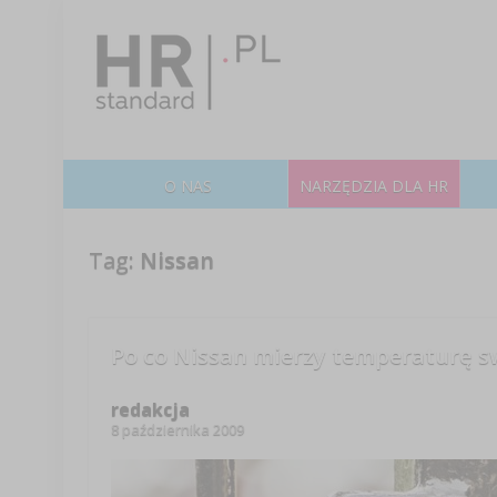
O NAS
NARZĘDZIA DLA HR
Tag:
Nissan
Po co Nissan mierzy temperaturę 
redakcja
8 października 2009