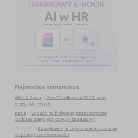
Najnowsze komentarze
Witold Rycio
o
Gen Z i millenialsi 2025: sens
pracy, AI i rozwój
Kasia
o
Sposób na frekwencję pracowników
podczas zajęć językowych znaleziony!
Patrycja
o
Konsekwencje zajęcia wynagrodzenia
za pracę przez komornika