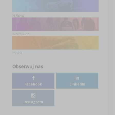
HRsys
Motivizer
Inhire
Obserwuj nas
Facebook
LinkedIn
Instagram