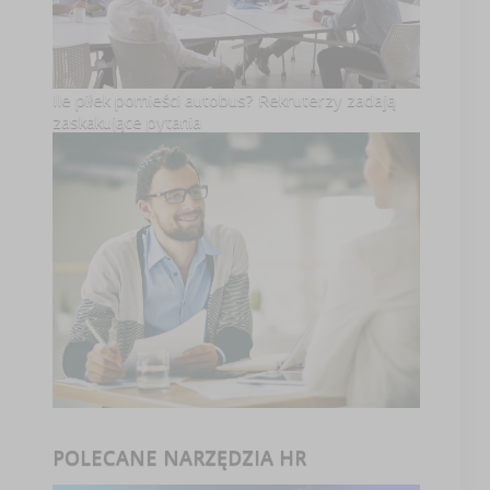
Ile piłek pomieści autobus? Rekruterzy zadają
zaskakujące pytania
POLECANE NARZĘDZIA HR