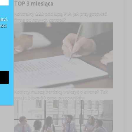
TOP 3 miesiąca
Kontrakty B2B pod lupą PIP. Jak przygotować
avi.
firmę do nowych kontroli?
ści
Kobiety muszą bardziej walczyć o awans? Tak
uważa blisko 80 proc. pracowników