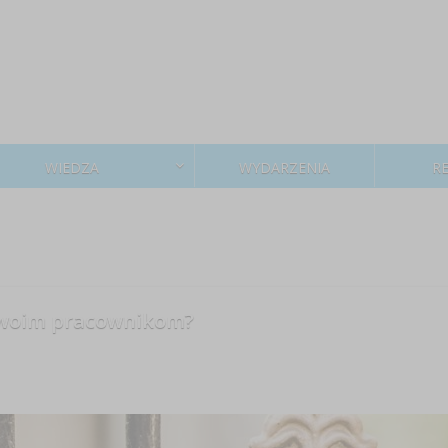
WIEDZA
WYDARZENIA
R
swoim pracownikom?