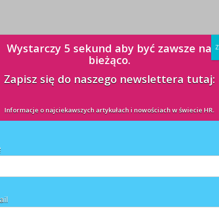
Wystarczy 5 sekund aby być zawsze na
Z
bieżąco.
Zapisz się do naszego newslettera tutaj:
Informacje o najciekawszych artykułach i nowościach w świecie HR.
ę
ail