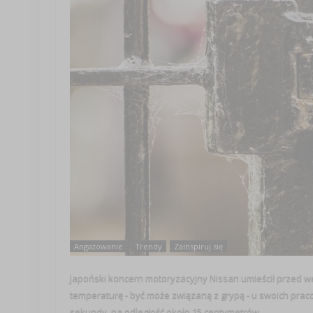
Angażowanie
Trendy
Zainspiruj się
Japoński koncern motoryzacyjny Nissan umieścił przed w
temperaturę - być może związaną z grypą - u swoich pra
sekundy, na odległość około 15 centymetrów. ...