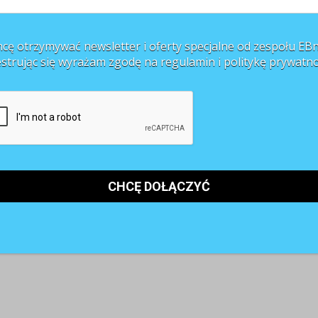
cę otrzymywać newsletter i oferty specjalne od zespołu EBn
estrując się wyrażam zgodę na regulamin i
politykę prywatno