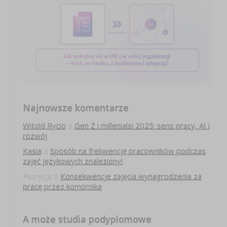
Najnowsze komentarze
Witold Rycio
o
Gen Z i millenialsi 2025: sens pracy, AI i
rozwój
Kasia
o
Sposób na frekwencję pracowników podczas
zajęć językowych znaleziony!
Patrycja
o
Konsekwencje zajęcia wynagrodzenia za
pracę przez komornika
A może studia podyplomowe