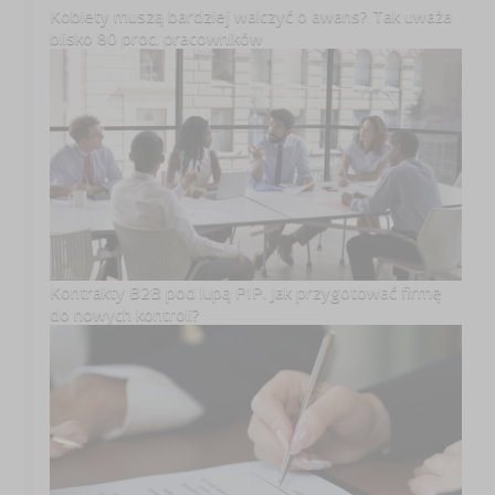
Kobiety muszą bardziej walczyć o awans? Tak uważa
blisko 80 proc. pracowników
Kontrakty B2B pod lupą PIP. Jak przygotować firmę
do nowych kontroli?