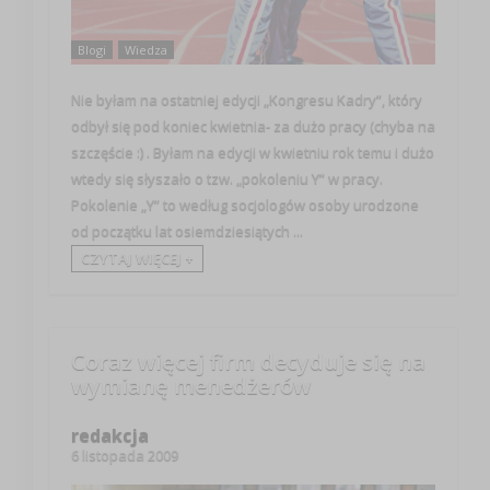
Blogi
Wiedza
Nie byłam na ostatniej edycji „Kongresu Kadry”, który
odbył się pod koniec kwietnia- za dużo pracy (chyba na
szczęście :) . Byłam na edycji w kwietniu rok temu i dużo
wtedy się słyszało o tzw. „pokoleniu Y” w pracy.
Pokolenie „Y” to według socjologów osoby urodzone
od początku lat osiemdziesiątych ...
CZYTAJ WIĘCEJ +
Coraz więcej firm decyduje się na
wymianę menedżerów
redakcja
6 listopada 2009