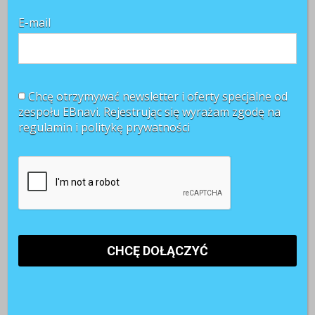
« Poprzednia strona
1
…
10
11
12
E-mail
Chcę otrzymywać newsletter i oferty specjalne od
zespołu EBnavi. Rejestrując się wyrażam zgodę na
regulamin i
politykę prywatności