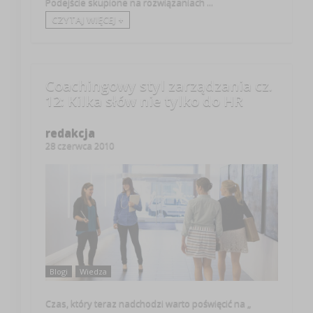
Podejście skupione na rozwiązaniach ...
CZYTAJ WIĘCEJ +
Coachingowy styl zarządzania cz.
12: Kilka słów nie tylko do HR
redakcja
28 czerwca 2010
Blogi
Wiedza
Czas, który teraz nadchodzi warto poświęcić na „