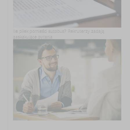
Ile piłek pomieści autobus? Rekruterzy zadają
zaskakujące pytania