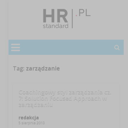
Tag:
zarządzanie
Coachingowy styl zarządzania cz.
7: Solution Focused Approach w
zarządzaniu
redakcja
5 sierpnia 2010