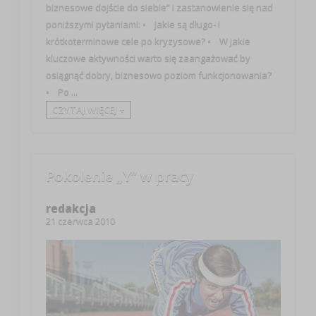
biznesowe dojście do siebie” i zastanowienie się nad
poniższymi pytaniami: • Jakie są długo- i
krótkoterminowe cele po kryzysowe? • W jakie
kluczowe aktywności warto się zaangażować by
osiągnąć dobry, biznesowo poziom funkcjonowania?
• Po ...
CZYTAJ WIĘCEJ +
Pokolenie „Y” w pracy
redakcja
21 czerwca 2010