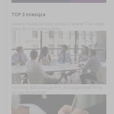
TOP 3 miesiąca
Kobiety muszą bardziej walczyć o awans? Tak uważa
blisko 80 proc. pracowników
Kontrakty B2B pod lupą PIP. Jak przygotować firmę
do nowych kontroli?