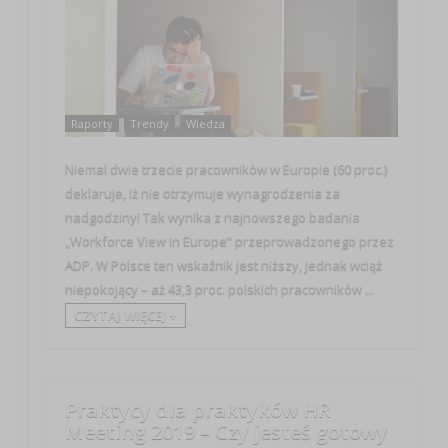
Raporty
Trendy
Wiedza
Niemal dwie trzecie pracowników w Europie (60 proc.)
deklaruje, iż nie otrzymuje wynagrodzenia za
nadgodziny! Tak wynika z najnowszego badania
„Workforce View in Europe” przeprowadzonego przez
ADP. W Polsce ten wskaźnik jest niższy, jednak wciąż
niepokojący – aż 43,3 proc. polskich pracowników ...
CZYTAJ WIĘCEJ +
Praktycy dla praktyków HR
Meeting 2019 – Czy jesteś gotowy