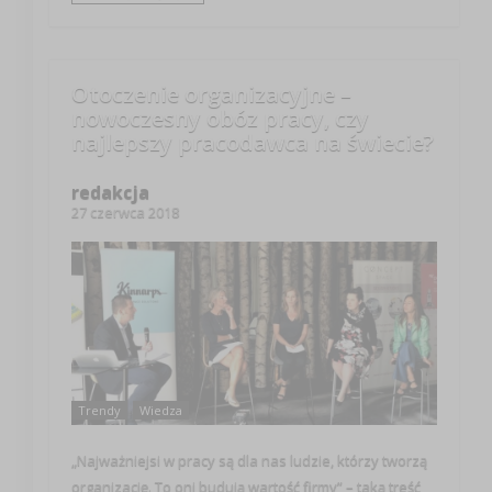
Otoczenie organizacyjne –
nowoczesny obóz pracy, czy
najlepszy pracodawca na świecie?
redakcja
27 czerwca 2018
Trendy
Wiedza
„Najważniejsi w pracy są dla nas ludzie, którzy tworzą
organizację. To oni budują wartość firmy” – taką treść