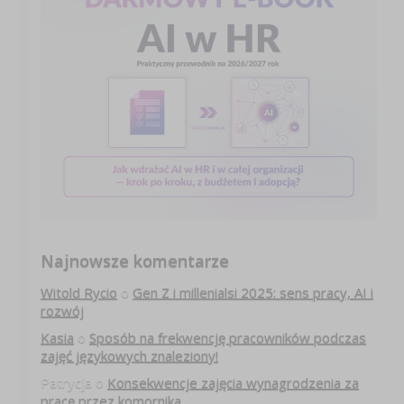
Najnowsze komentarze
Witold Rycio
o
Gen Z i millenialsi 2025: sens pracy, AI i
rozwój
Kasia
o
Sposób na frekwencję pracowników podczas
zajęć językowych znaleziony!
Patrycja
o
Konsekwencje zajęcia wynagrodzenia za
pracę przez komornika