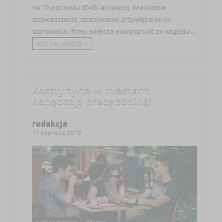
na 10 jest wieku 60-65 lat i więcej. Wieloletnie
doświadczenie, opanowanie, przywiązanie do
stanowiska i firmy, większa elastyczność ze względu ...
CZYTAJ WIĘCEJ +
Koszty życia w miastach
napędzają pracę zdalną!
redakcja
17 czerwca 2019
Bądź na bieżąco
Wiedza