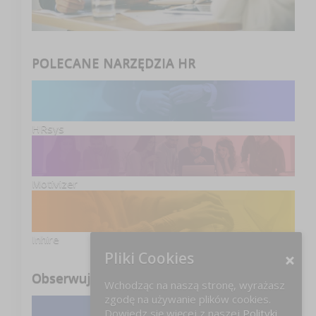
POLECANE NARZĘDZIA HR
HRsys
Motivizer
Inhire
Pliki Cookies
Obserwuj nas
Wchodząc na naszą stronę, wyrażasz
zgodę na używanie plików cookies.
Dowiedz się więcej z naszej
Polityki