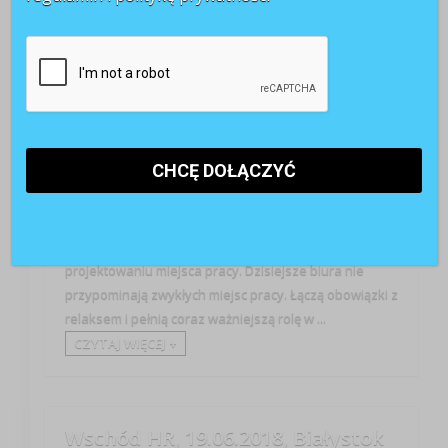
Angażowanie
Wiedza
Indywidualne podejście do potrzeb pracownika,
mobilność, elastyczność, funkcjonalność i nowoczesna
estetyka to dominujące kategorie we współczesnym
projektowaniu miejsca pracy. Dzisiejsze biura nie
przypominają zwykłych miejsc pracy. Łączą obowiązki z
relaksem i pełnią coraz ważniejszą rolę w ...
CZYTAJ WIĘCEJ +
Wschód HR, 19.06.2018, Białystok