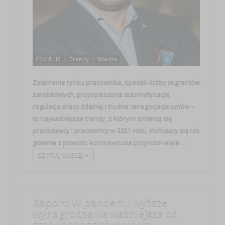
COVID-19
Trendy
Wiedza
Załamanie rynku pracownika, spadek liczby migrantów
zarobkowych, przyspieszona automatyzacja,
regulacja pracy zdalnej i trudne renegocjacje umów –
to najważniejsze trendy, z którymi zmierzą się
pracodawcy i pracownicy w 2021 roku. Kończący się rok
głównie z powodu koronawirusa przyniósł wiele ...
CZYTAJ WIĘCEJ +
Raport: W pandemii wyższe
wynagrodzenie ważniejsze od
stabilnego zatrudnienia!