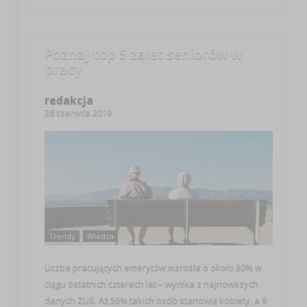
Poznaj top 5 zalet seniorów w
pracy
redakcja
28 czerwca 2019
Trendy
Wiedza
Liczba pracujących emerytów wzrosła o około 30% w
ciągu ostatnich czterech lat – wynika z najnowszych
danych ZUS. Aż 56% takich osób stanowią kobiety, a 9