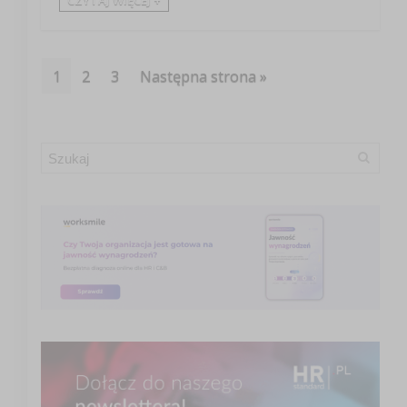
CZYTAJ WIĘCEJ +
1
2
3
Następna strona »