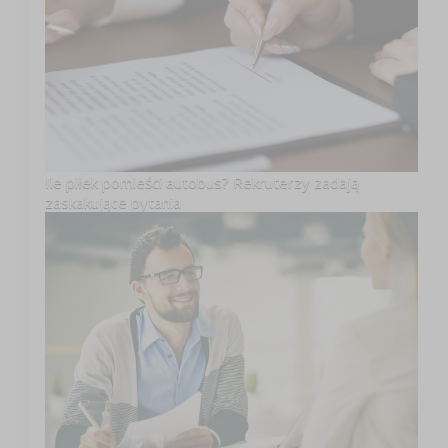
Ile piłek pomieści autobus? Rekruterzy zadają
zaskakujące pytania