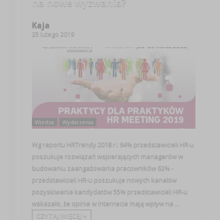
na nowe wyzwania?
Kaja
25 lutego 2019
Wiedza
Wydarzenia
Wg raportu HRTrendy 2018 r.: 64% przedstawicieli HR-u
poszukuje rozwiązań wspierających managerów w
budowaniu zaangażowania pracowników 62% -
przedstawicieli HR-u poszukuje nowych kanałów
pozyskiwania kandydatów 55% przedstawicieli HR-u
wskazało, że opinie w Internecie mają wpływ na ...
CZYTAJ WIĘCEJ +