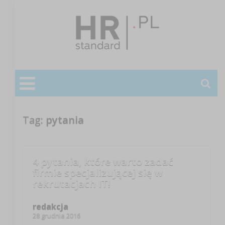
Tag:
pytania
4 pytania, które warto zadać
firmie specjalizującej się w
rekrutacjach IT!
redakcja
28 grudnia 2016