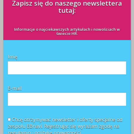
Zapisz się do naszego newslettera
tutaj:
Blogi
Wiedza
Pytania stawiane w określonym celu Kiedy zadajemy
Informacje o najciekawszych artykułach i nowościach w
pytanie — komuś czy nawet sobie — mamy zwykle
świecie HR.
jakiś cel. I tak na przykład niektóre pytania zmierzają
do gromadzenia informacji, a inne mają oddziaływać
na sposób myślenia rozmówcy. Poniżej przytaczam
Imię
przykłady dobrych pytań stawianych w różnych ...
CZYTAJ WIĘCEJ +
E-mail
Niezwykła moc zadawania pytań
w zarządzaniu ludźmi cz. 5
redakcja
Chcę otrzymywać newsletter i oferty specjalne od
16 maja 2011
zespołu EBnavi. Rejestrując się wyrażam zgodę na
regulamin i
politykę prywatności