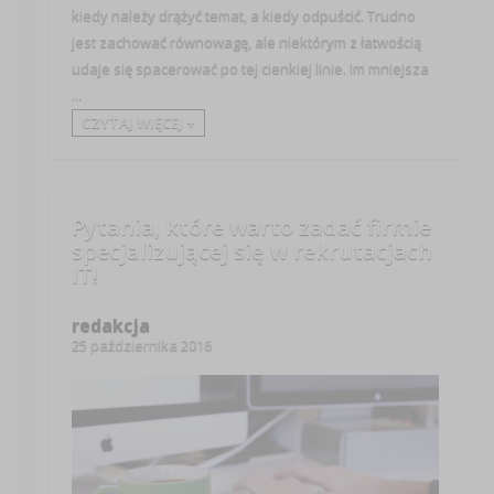
kiedy należy drążyć temat, a kiedy odpuścić. Trudno
jest zachować równowagę, ale niektórym z łatwością
udaje się spacerować po tej cienkiej linie. Im mniejsza
...
CZYTAJ WIĘCEJ +
Pytania, które warto zadać firmie
specjalizującej się w rekrutacjach
IT!
redakcja
25 października 2016