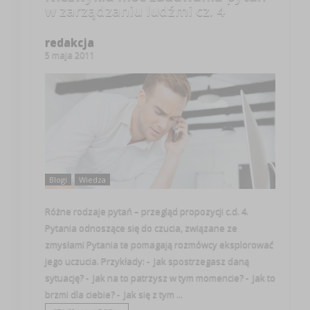
w zarządzaniu ludźmi cz. 4
redakcja
5 maja 2011
Blogi
Wiedza
Różne rodzaje pytań – przegląd propozycji c.d. 4.
Pytania odnoszące się do czucia, związane ze
zmysłami Pytania te pomagają rozmówcy eksplorować
jego uczucia. Przykłady: - Jak spostrzegasz daną
sytuację? - Jak na to patrzysz w tym momencie? - Jak to
brzmi dla ciebie? - Jak się z tym ...