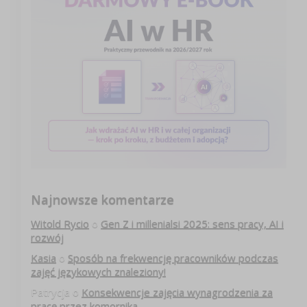
Najnowsze komentarze
Witold Rycio
o
Gen Z i millenialsi 2025: sens pracy, AI i
rozwój
Kasia
o
Sposób na frekwencję pracowników podczas
zajęć językowych znaleziony!
Patrycja
o
Konsekwencje zajęcia wynagrodzenia za
pracę przez komornika