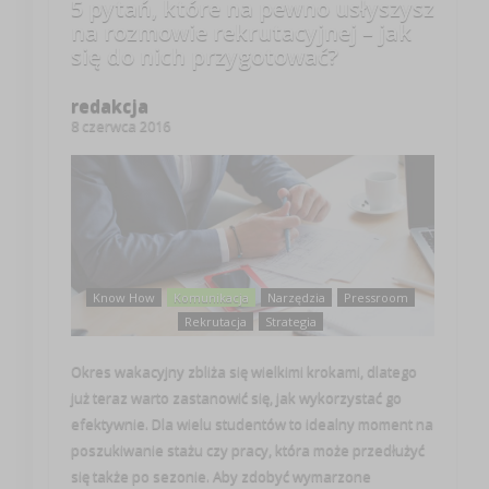
5 pytań, które na pewno usłyszysz
na rozmowie rekrutacyjnej – jak
się do nich przygotować?
redakcja
8 czerwca 2016
Know How
Komunikacja
Narzędzia
Pressroom
Rekrutacja
Strategia
Okres wakacyjny zbliża się wielkimi krokami, dlatego
już teraz warto zastanowić się, jak wykorzystać go
efektywnie. Dla wielu studentów to idealny moment na
poszukiwanie stażu czy pracy, która może przedłużyć
się także po sezonie. Aby zdobyć wymarzone