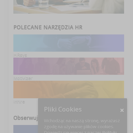
POLECANE NARZĘDZIA HR
HRsys
Motivizer
Inhire
Pliki Cookies
Obserwuj nas
Wchodząc na naszą stronę, wyrażasz
zgodę na używanie plików cookies.
Dowiedz się więcej z naszej
Polityki