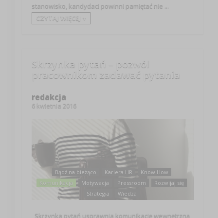
stanowisko, kandydaci powinni pamiętać nie ...
CZYTAJ WIĘCEJ +
Skrzynka pytań – pozwól
pracownikom zadawać pytania
redakcja
6 kwietnia 2016
Bądź na bieżąco
Kariera HR
Know How
Komunikacja
Motywacja
Pressroom
Rozwijaj się
Strategia
Wiedza
Skrzynka pytań usprawnia komunikację wewnętrzną