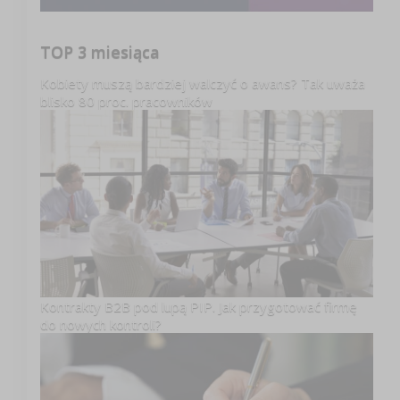
TOP 3 miesiąca
Kobiety muszą bardziej walczyć o awans? Tak uważa
blisko 80 proc. pracowników
Kontrakty B2B pod lupą PIP. Jak przygotować firmę
do nowych kontroli?