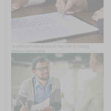
Ile piłek pomieści autobus? Rekruterzy zadają
zaskakujące pytania