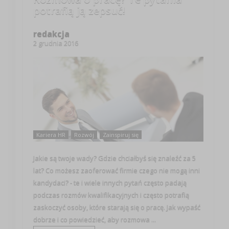
potrafią ją zepsuć!
redakcja
2 grudnia 2016
Kariera HR
Rozwój
Zainspiruj się
Jakie są twoje wady? Gdzie chciałbyś się znaleźć za 5
lat? Co możesz zaoferować firmie czego nie mogą inni
kandydaci? - te i wiele innych pytań często padają
podczas rozmów kwalifikacyjnych i często potrafią
zaskoczyć osoby, które starają się o pracę. Jak wypaść
dobrze i co powiedzieć, aby rozmowa ...