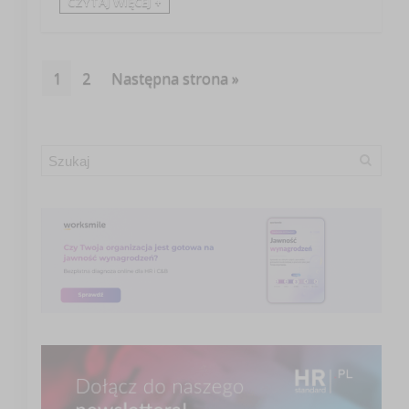
CZYTAJ WIĘCEJ +
1
2
Następna strona »