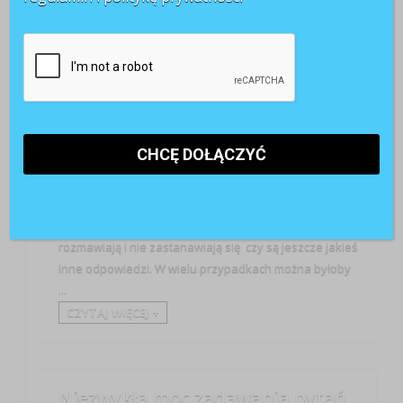
Blogi
Wiedza
Różne rodzaje pytań – przegląd propozycji c.d. 7.
Pytanie „co jeszcze?” Czasem zauważam takich
managerów, którzy są usatysfakcjonowani pierwszą
odpowiedzią, którą dostają od osoby, z którą
rozmawiają i nie zastanawiają się czy są jeszcze jakieś
inne odpowiedzi. W wielu przypadkach można byłoby
...
CZYTAJ WIĘCEJ +
Niezwykła moc zadawania pytań