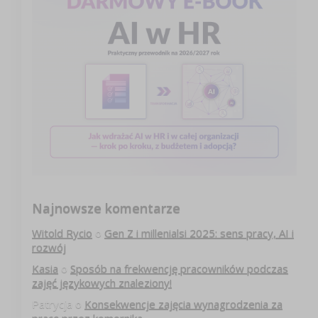
Najnowsze komentarze
Witold Rycio
o
Gen Z i millenialsi 2025: sens pracy, AI i
rozwój
Kasia
o
Sposób na frekwencję pracowników podczas
zajęć językowych znaleziony!
Patrycja
o
Konsekwencje zajęcia wynagrodzenia za