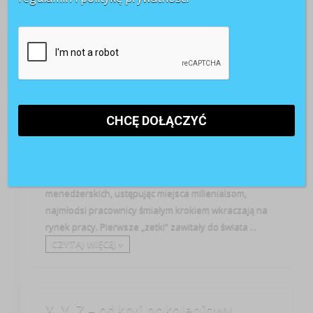
Rozwój
Wiedza
X, Y, Z – różne pokolenia, potrzeby i oczekiwania, ale
też odmienna kultura pracy i style zarządzania.
Podczas gdy „iksy” powoli odchodzą ze stanowisk
menedżerskich, ustępując miejsca millenialsom,
najmłodsi pracownicy śmiałym krokiem wkraczają na
rynek pracy. Pierwsze „zetki” zawitały do świata ...
CZYTAJ WIĘCEJ +
X, Y, Z – odkryj pokoleniowy