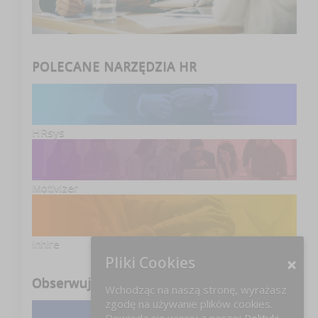
POLECANE NARZĘDZIA HR
HRsys
Motivizer
Inhire
Pliki Cookies
Obserwuj nas
Wchodząc na naszą stronę, wyrażasz
zgodę na używanie plików cookies.