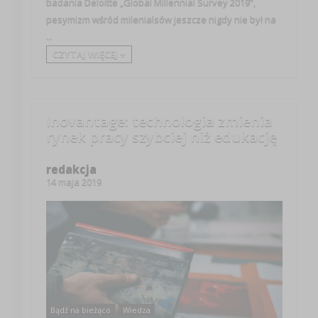
badania Deloitte „Global Millennial Survey 2019”,
pesymizm wśród milenialsów jeszcze nigdy nie był na
...
CZYTAJ WIĘCEJ +
Inovantage: technologia zmienia
rynek pracy szybciej niż edukację
redakcja
14 maja 2019
Bądź na bieżąco
Wiedza