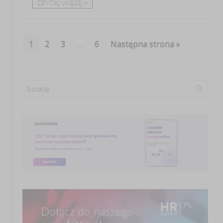
CZYTAJ WIĘCEJ +
1
2
3
…
6
Następna strona »