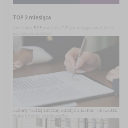
TOP 3 miesiąca
Kontrakty B2B pod lupą PIP. Jak przygotować firmę
do nowych kontroli?
Kobiety muszą bardziej walczyć o awans? Tak uważa
blisko 80 proc. pracowników