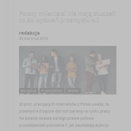
Polscy milenialsi nie mają złudzeń
co do wyzwań przemysłu 4.0
redakcja
29 sierpnia 2019
Narzędzia
Przywództwo
Wiedza
30 proc. pracujących milenialsów z Polski uważa, że
przemysł 4.0 będzie dla nich barierą na rynku pracy.
Na świecie obawia się tego prawie połowa
przedstawicieli pokolenia Y. Jak zauważają autorzy