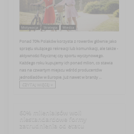
Motywacja
Strategia
Wiedza
Ponad 70% Polaków korzysta z rowerów głównie jako
sprzętu służącego rekreacji lub komunikacji, ale także -
aktywności fizycznej czy sportu wyczynowego.
Każdego roku kupujemy ich ponad milion, co stawia
nas na czwartym miejscu wśród producentów
jednośladów w Europie. Już nawet w branży ...
CZYTAJ WIĘCEJ +
60% milenialsów woli
niestandardowe formy
zatrudnienia od etatu