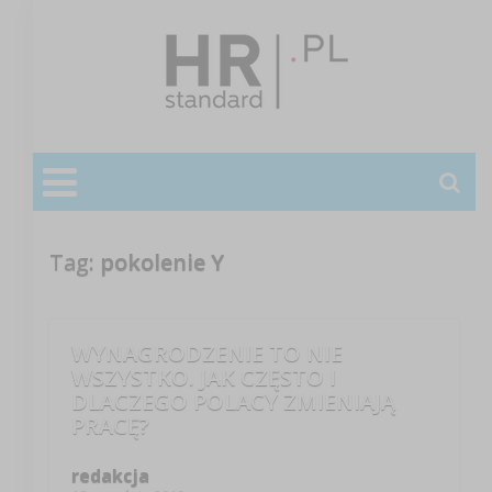
Tag:
pokolenie Y
WYNAGRODZENIE TO NIE
WSZYSTKO. JAK CZĘSTO I
DLACZEGO POLACY ZMIENIAJĄ
PRACĘ?
redakcja