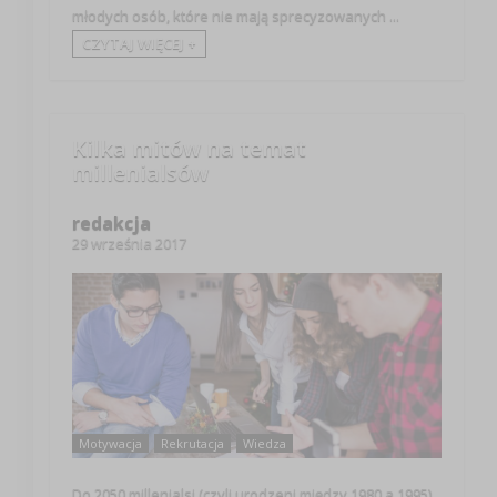
młodych osób, które nie mają sprecyzowanych ...
CZYTAJ WIĘCEJ +
Kilka mitów na temat
millenialsów
redakcja
29 września 2017
Motywacja
Rekrutacja
Wiedza
Do 2050 millenialsi (czyli urodzeni między 1980 a 1995)