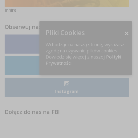
Inhire
Obserwuj nas
Pliki Cookies
Wchodząc na naszą stronę, wyrażasz
Facebook
zgodę na używanie plików cookies.
Dowiedz się więcej z naszej
Polityki
Prywatności
LinkedIn
Instagram
Dołącz do nas na FB!