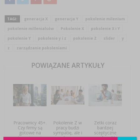
TAGI:
generacja X
generacja Y
pokolenie milenium
pokolenie millenialsów
Pokolenie X
pokolenie X i Y
pokolenie Y
pokolenie y i z
pokolenie Z
slider
y
z
zarządzanie pokoleniami
POWIĄZANE ARTYKUŁY
Pracownicy 45+.
Pokolenie Z w
Zetki coraz
Czy firmy są
pracy budzi
bardziej
gotowe na
sympatię, ale i
sceptyczne
starzejące się
obawy
wobec AI