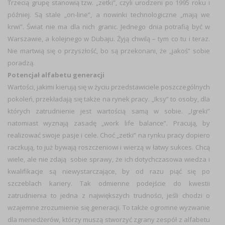
Trzecią grupę stanowią tzw. „zetki”, czyli urodzeni po 1995 roku i
później. Są stale „on-line”, a nowinki technologiczne „mają we
krwi”. Świat nie ma dla nich granic. Jednego dnia potrafią być w
Warszawie, a kolejnego w Dubaju. Żyją chwilą – tym co tu i teraz.
Nie martwią się o przyszłość, bo są przekonani, że „jakoś” sobie
poradzą.
Potencjał alfabetu generacji
Wartości, jakimi kierują się w życiu przedstawiciele poszczególnych
pokoleń, przekładają się także na rynek pracy. „Iksy” to osoby, dla
których zatrudnienie jest wartością samą w sobie. „Igreki”
natomiast wyznają zasadę „work life balance”. Pracują, by
realizować swoje pasje i cele. Choć „zetki” na rynku pracy dopiero
raczkują, to już bywają roszczeniowi i wierzą w łatwy sukces. Chcą
wiele, ale nie zdają sobie sprawy, że ich dotychczasowa wiedza i
kwalifikacje są niewystarczające, by od razu piąć się po
szczeblach kariery. Tak odmienne podejście do kwestii
zatrudnienia to jedna z największych trudności, jeśli chodzi o
wzajemne zrozumienie się generacji. To także ogromne wyzwanie
dla menedżerów, którzy muszą stworzyć zgrany zespół z alfabetu