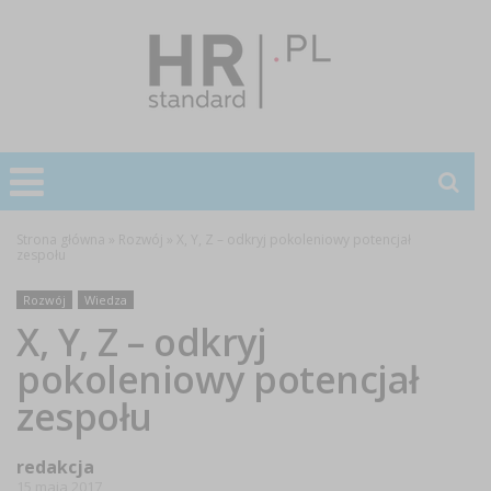
Strona główna
»
Rozwój
»
X, Y, Z – odkryj pokoleniowy potencjał
zespołu
Rozwój
Wiedza
X, Y, Z – odkryj
pokoleniowy potencjał
zespołu
redakcja
15 maja 2017