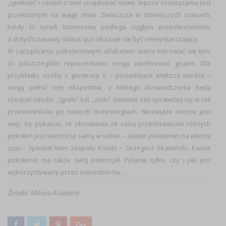
„igrekom” i razem z nimi znajdować nowe, lepsze rozwiązania jest
przełożonym na wagę złota. Zwłaszcza w dzisiejszych czasach,
kiedy to rynek biznesowy podlega ciągłym przeobrażeniom,
a dotychczasowy status quo okazuje się być niewystarczający.
W zarządzaniu pokoleniowym alfabetem warto kierować się tym,
co poszczególni reprezentanci mogą zaoferować grupie. Dla
przykładu: osoby z generacji X – posiadające większą wiedzę –
mogą pełnić rolę ekspertów, z którego doświadczenia będą
czerpać młodsi. „Igreki” lub „zetki” świetnie zaś sprawdzą się w roli
przewodników po nowych technologiach. Niezwykle istotne jest
więc, by pokazać, że obcowanie ze sobą przedstawicieli różnych
pokoleń jest wartością samą w sobie. –
Każde pokolenie ma własny
czas
– śpiewał lider zespołu Kombi – Grzegorz Skawiński. Każde
pokolenie ma także swój potencjał. Pytanie tylko, czy i jak jest
wykorzystywany przez menedżerów…
Źródło: Mitura Academy