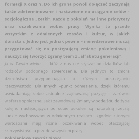
formacji X oraz Y. Do ich grona powoli dołączać zaczynają
także zdeterminowane i nastawione na osiąganie celów –
socjologiczne „zetki”. Każde z pokoleń ma inne priorytety
oraz oczekiwania wobec pracy. Wynika to przede
wszystkim z odmiennych czasów i kultur, w jakich
dorastali. Jedno jest jednak pewne – menedżerowie muszą
przygotować się na postępującą zmianę pokoleniową i
nauczyć się tworzyć zgrany team z „alfabetu generacji”.
Ja w Twoim wieku…
– któż z nas nie słyszał od dziadków lub
rodziców podobnego stwierdzenia. Dla jednych to zmora
dzieciństwa przypominająca o różnym postrzeganiu
rzeczywistości. Dla innych –punkt odniesienia, dzięki któremu
uświadamiają sobie aktualnie zajmowaną pozycję – zarówno
w sferze społecznej, jak i zawodowej. Zmiany w podejściu do życia
kolejno następujących po sobie pokoleń są naturalną rzeczą.
Ludzie wychowywani w odmiennych realiach i zgodnie z innymi
wartościami mają różne oczekiwania wobec otaczającej
rzeczywistości, a przede wszystkim pracy.
Pokoleniowy zawrót głowy