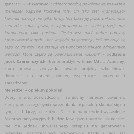
generacji. –
W kierowaniu różnorodnością pokoleniową to właśnie
menedżer odgrywa kluczową rolę. On jako szef wyznaczający
kierunki rozwoju nie tylko firmy, lecz także jej pracowników, musi
sam zdać sobie sprawę z zajmowanej przez siebie pozycji oraz
kompetencji, jakie posiada. Ciężko jest mieć dobre pomysły
i motywować innych – bez względu na generacje, jeśli nie czuje się
tego, co się robi i nie szanuje we współpracownikach odmiennych
wartości, które często są uwarunkowane wiekiem”
– podkreśla
Jacek Czeremużyński
, trener-praktyk w firmie Mitura Academy,
która prowadzi zindywidualizowane projekty szkoleniowo-
doradcze dla przedsiębiorstw, wspierające sprzedaż i
zarządzanie.
Menedżer – opiekun pokoleń
Dobry, a więc doświadczony i świadomy menedżer powinien,
kierując poszczególnymi reprezentantami pokoleń, skupiać się na
tym, co ich łączy, a nie dzieli. Dzięki temu odkrycie i wyzwolenie
faktorów motywacyjnych będzie łatwiejsze i bardziej skuteczne.
Nie ma jednak uniwersalnego przepisu na generowanie
potencjału poszczególnych pracowników. Każdy z nich jest