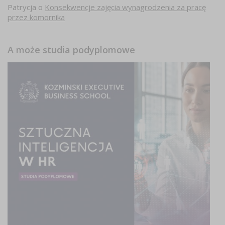
Patrycja
o
Konsekwencje zajęcia wynagrodzenia za pracę
przez komornika
A może studia podyplomowe