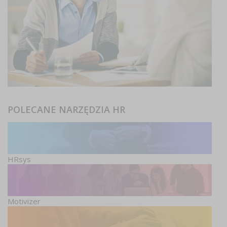
POLECANE NARZĘDZIA HR
HRsys
Motivizer