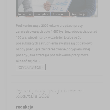
Know How
Narzędzia
Pressroom
Rekrutacja
Pod koniec maja 2009 roku w urzędach pracy
zarejestrowanych było 1 687 tys. bezrobotnych, ponad
160 tys. więcej niż rok wcześniej. Liczbę osób
poszukujących zatrudnienia zwiększają dodatkowo
osoby pracujące zainteresowane podjęciem innej
posady. Jaka strategia poszukiwania pracy może
okazać się dla ...
CZYTAJ WIĘCEJ +
Rynek pracy specjalistów w I
kwartale 2009
redakcja