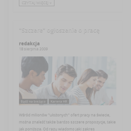
CZYTAJ WIĘCEJ +
"Szczere" ogłoszenie o pracę
redakcja
18 sierpnia 2009
Bądź na bieżąco
Kariera HR
Wśród milionów "ułożonych" ofert pracy na świecie,
można znaleźć także bardzo szczere propozycje, takie
jak poniższa. Od razu wiadomo jaki zakres