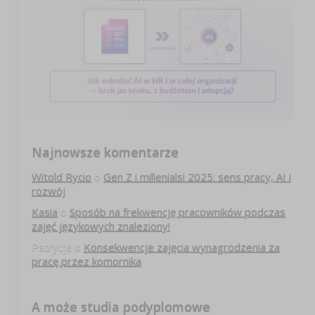
Najnowsze komentarze
Witold Rycio
o
Gen Z i millenialsi 2025: sens pracy, AI i
rozwój
Kasia
o
Sposób na frekwencję pracowników podczas
zajęć językowych znaleziony!
Patrycja
o
Konsekwencje zajęcia wynagrodzenia za
pracę przez komornika
A może studia podyplomowe