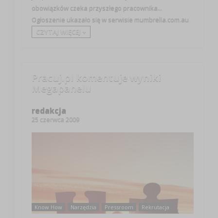
obowiązków czeka przyszłego pracownika...
Ogłoszenie ukazało się w serwisie mumbrella.com.au
CZYTAJ WIĘCEJ +
Pracuj.pl komentuje wyniki
Megapanelu
redakcja
25 czerwca 2009
Know How
Narzędzia
Pressroom
Rekrutacja