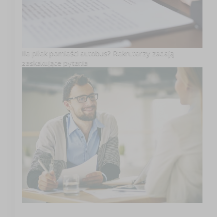
Ile piłek pomieści autobus? Rekruterzy zadają
zaskakujące pytania