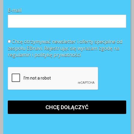
« Poprzednia strona
1
2
E-mail
Chcę otrzymywać newsletter i oferty specjalne od
zespołu EBnavi. Rejestrując się wyrażam zgodę na
regulamin i
politykę prywatności