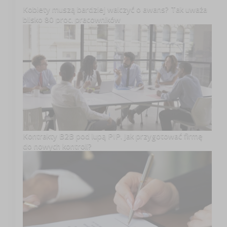
Kobiety muszą bardziej walczyć o awans? Tak uważa
blisko 80 proc. pracowników
Kontrakty B2B pod lupą PIP. Jak przygotować firmę
do nowych kontroli?