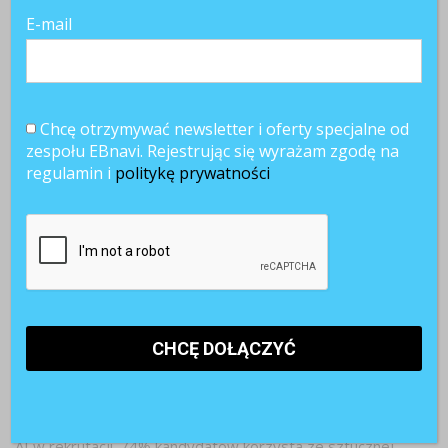
E-mail
Chcę otrzymywać newsletter i oferty specjalne od
zespołu EBnavi. Rejestrując się wyrażam zgodę na
regulamin i
politykę prywatności
Najnowsze artykuły
Paraliż decyzyjny w firmach. Dlaczego ostrożność hamuje
rozwój?
Pracownicy 45+. Czy firmy są gotowe na starzejące się
kadry?
AI w rekrutacji. 74% kandydatów korzysta ze sztucznej