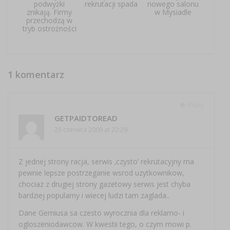
podwyżki
rekrutacji spada
nowego salonu
znikają. Firmy
w Mysiadle
przechodzą w
tryb ostrożności
1 komentarz
Reply
GETPAIDTOREAD
25 czerwca 2009 at 22:29
Z jednej strony racja, serwis ‚czysto’ rekrutacyjny ma
pewnie lepsze postrzeganie wsrod uzytkownikow,
chociaz z drugiej strony gazetowy serwis jest chyba
bardziej popularny i wiecej ludzi tam zaglada..
Dane Gemiusa sa czesto wyrocznia dla reklamo- i
ogloszeniodawcow. W kwestii tego, o czym mowi p.