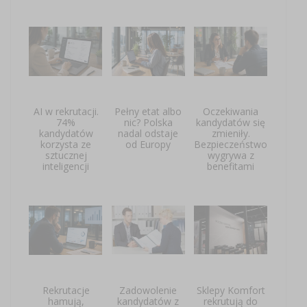
AI w rekrutacji.
Pełny etat albo
Oczekiwania
74%
nic? Polska
kandydatów się
kandydatów
nadal odstaje
zmieniły.
korzysta ze
od Europy
Bezpieczeństwo
sztucznej
wygrywa z
inteligencji
benefitami
Rekrutacje
Zadowolenie
Sklepy Komfort
hamują,
kandydatów z
rekrutują do