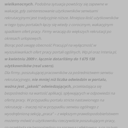
wielkanocnych.
Podobna sytuacja powtórzy się zapewne w
wakacje, gdy zainteresowanie użytkowników serwisami
rekrutacyjnymi jest tradycyjnie niższe. Mniejsza ilość użytkowników
w tego typu portalach łączy się wtedy z corocznym, wakacyjnym
spadkiem ofert pracy. Firmy wracają do większych rekrutacji po
okresach urlopowych.
Biorąc pod uwagę obecność Pracuj.pl na wyłączność w
wyszukiwarkach ofert pracy portali ogólnych, Wp.pl oraz Interia.pl,
w kwietniu 2009 r. łącznie dotarliśmy do 1 675 138
użytkowników (real users).
Dla firmy, poszukującej pracowników za pośrednictwem serwisu
rekrutacyjnego,
nie mniej niż liczba odwiedzin w portalu,
ważna jest „jakość” odwiedzających,
przekładająca się
bezpośrednio na wartość aplikacji, spływających w odpowiedzi na
ofertę pracy. W przypadku portalu stricte nastawionego na
rekrutację – inaczej niż w przypadku serwisu ogólnego z
wyodrębnioną sekcją „praca” – z większym prawdopodobieństwem
możemy mówić o użytkowniku rzeczywiście poszukującym pracy,
co przekłada się bezpośrednio na sprawną i efektywną, a co za tym