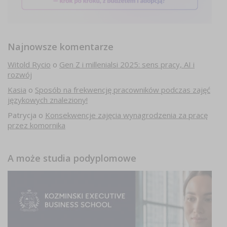
Najnowsze komentarze
Witold Rycio
o
Gen Z i millenialsi 2025: sens pracy, AI i
rozwój
Kasia
o
Sposób na frekwencję pracowników podczas zajęć
językowych znaleziony!
Patrycja
o
Konsekwencje zajęcia wynagrodzenia za pracę
przez komornika
A może studia podyplomowe