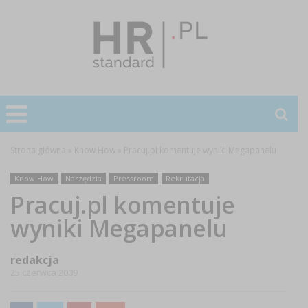
Strona główna
»
Know How
»
Pracuj.pl komentuje wyniki Megapanelu
Know How
Narzędzia
Pressroom
Rekrutacja
Pracuj.pl komentuje
wyniki Megapanelu
redakcja
25 czerwca 2009