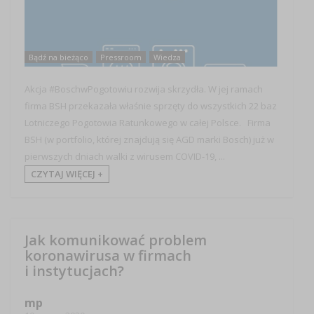
Bądź na bieżąco
Pressroom
Wiedza
Akcja #BoschwPogotowiu rozwija skrzydła. W jej ramach
firma BSH przekazała właśnie sprzęty do wszystkich 22 baz
Lotniczego Pogotowia Ratunkowego w całej Polsce. Firma
BSH (w portfolio, której znajdują się AGD marki Bosch) już w
pierwszych dniach walki z wirusem COVID-19, ...
CZYTAJ WIĘCEJ +
Jak komunikować problem
koronawirusa w firmach
i instytucjach?
mp