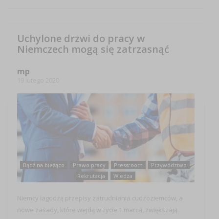
Uchylone drzwi do pracy w
Niemczech mogą się zatrzasnąć
mp
19 lutego 2020
Bądź na bieżąco
Prawo pracy
Pressroom
Przywództwo
Rekrutacja
Wiedza
Niemcy łagodzą przepisy zatrudniania cudzoziemców, a
nowe zasady, które wejdą w życie 1 marca, zwiększają