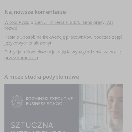
Najnowsze komentarze
Witold Rycio
o
Gen Z i millenialsi 2025: sens pracy, AI i
rozwój
Kasia
o
Sposób na frekwencję pracowników podczas zajęć
językowych znaleziony!
Patrycja
o
Konsekwencje zajęcia wynagrodzenia za pracę
przez komornika
A może studia podyplomowe