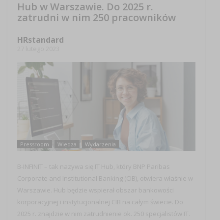
Hub w Warszawie. Do 2025 r.
zatrudni w nim 250 pracowników
HRstandard
27 lutego 2023
Pressroom
Wiedza
Wydarzenia
B-INFINIT – tak nazywa się IT Hub, który BNP Paribas
Corporate and Institutional Banking (CIB), otwiera właśnie w
Warszawie. Hub będzie wspierał obszar bankowości
korporacyjnej i instytucjonalnej CIB na całym świecie. Do
2025 r. znajdzie w nim zatrudnienie ok. 250 specjalistów IT.