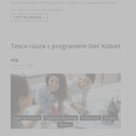
społeczeństwa, dlatego firma zachęca do jej promowania
nie tylko z okazji Dnia Kobiet. ...
CZYTAJ WIĘCEJ +
Tesco rusza z programem Sieć Kobiet
mp
9 marca 2020
Bądź na bieżąco
Employer Branding
Pressroom
Rozwój
Wiedza