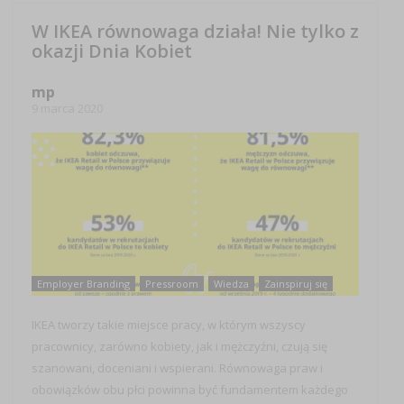
W IKEA równowaga działa! Nie tylko z
okazji Dnia Kobiet
mp
9 marca 2020
Employer Branding
Pressroom
Wiedza
Zainspiruj się
IKEA tworzy takie miejsce pracy, w którym wszyscy
pracownicy, zarówno kobiety, jak i mężczyźni, czują się
szanowani, doceniani i wspierani. Równowaga praw i
obowiązków obu płci powinna być fundamentem każdego