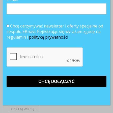
mp
27 lutego 2020
Chcę otrzymywać newsletter i oferty specjalne od
zespołu EBnavi. Rejestrując się wyrażam zgodę na
regulamin i
politykę prywatności
Bądź na bieżąco
HOT TOPICS
Pressroom
Przywództwo
Rekrutacja
Wiedza
Największe zrobotyzowane centrum logistyki e-commerce
w Gliwicach to kolejny, ósmy już obiekt logistyczny Amazon
w Polsce i trzeci na Śląsku. Od 2014 roku firma stworzyła w
kraju łącznie ponad 16 000 stałych miejsc pracy. Teraz,
dzięki inwestycji na Górnym Śląsku, liczba ta wzrośnie o
kolejny ...
CZYTAJ WIĘCEJ +