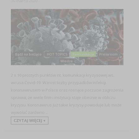
10 marca 2020
Bądź na bieżąco
HOT TOPICS
Komunikacja
Pressroom
Wiedza
2 x 10 prostych punktów nt. komunikacji kryzysowej ws.
wirusa Covid-19 Wzrost liczby przypadków infekcji
koronawirusem w Polsce oraz rosnące poczucie zagrożenia
sprawia, że wiele firm i instytucji staje obecnie w obliczu
kryzysu. Koronawirus już takie kryzysy powoduje lub może
wywołać zarówno ...
CZYTAJ WIĘCEJ +