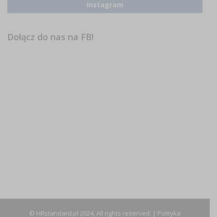
Instagram
Dołącz do nas na FB!
© HRstandard.pl 2024, All rights reserved. |
Polityka