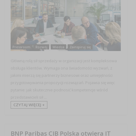
Pressroom
Rozwój
Wiedza
Zainspiruj się
Główną rolą sił sprzedaży w organizacji jest kompleksowa
obsługa klientów. Wymaga ona świadomości wyzwań, z
jakimi mierzą się partnerzy biznesowi oraz umiejętności
przygotowywania propozycji rozwiązań. Pojawia się więc
pytanie: jak skutecznie podnosić kompetencje wśród
przedstawicieli sił ...
CZYTAJ WIĘCEJ +
BNP Paribas CIB Polska otwiera IT