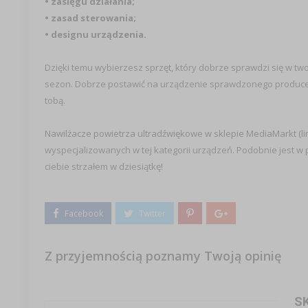
• zasięgu działania;
• zasad sterowania;
• designu urządzenia.
Dzięki temu wybierzesz sprzęt, który dobrze sprawdzi się w two
sezon. Dobrze postawić na urządzenie sprawdzonego producenta
tobą.
Nawilżacze powietrza ultradźwiękowe w sklepie MediaMarkt (li
wyspecjalizowanych w tej kategorii urządzeń. Podobnie jest w
ciebie strzałem w dziesiątkę!
Z przyjemnością poznamy Twoją opinię
S