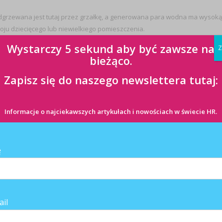
dgrzewana jest tutaj przez grzałkę, a generowana para wodna ma wysoką
koju dziecięcego lub niewielkiego pomieszczenia.
Wystarczy 5 sekund aby być zawsze na
Z
bieżąco.
ewaporacyjne i ultradźwiękowe. Czym się różnią?
Zapisz się do naszego newslettera tutaj:
powietrza. W nawilżaczach tego typu suche powietrze zaciągane jest
Informacje o najciekawszych artykułach i nowościach w świecie HR.
ane przez nawilżaną matę lub dyski – w zależności od konstrukcji sprzętu
do kosztów zakupu należy doliczyć te związane z eksploatacją. Jak często
nta. W najbardziej zaawansowanych sprzętach otrzymasz stosowną
ę
domowych, a żeby uzupełnić zbiornik na wodę, możesz skorzystać z
ail
nie cząsteczek wody odpowiadają ultradźwięki. Są słyszalne dla zwierząt
ię kupowania sprzętu tego rodzaju do domu, w którym mieszkają psy i