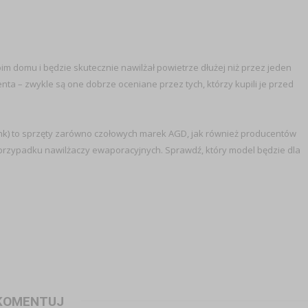
im domu i będzie skutecznie nawilżał powietrze dłużej niż przez jeden
 – zwykle są one dobrze oceniane przez tych, którzy kupili je przed
nk)
to sprzęty zarówno czołowych marek AGD, jak również producentów
 przypadku nawilżaczy ewaporacyjnych. Sprawdź, który model będzie dla
KOMENTUJ