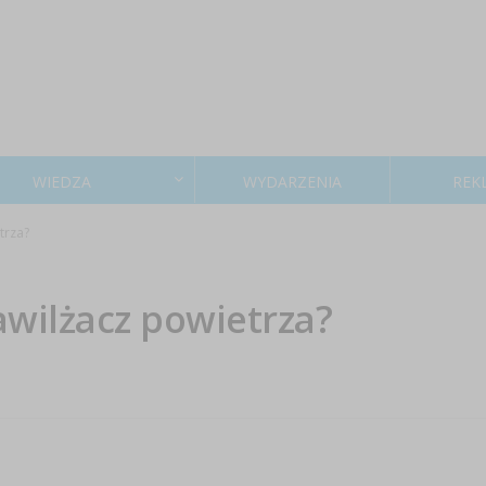
WIEDZA
WYDARZENIA
REK
trza?
awilżacz powietrza?