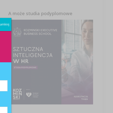
A może studia podyplomowe
amknij
.