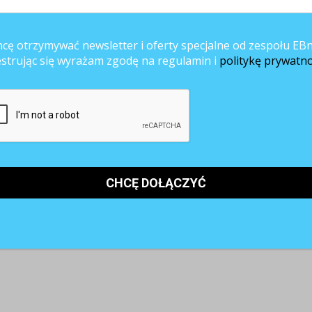
mitują zimną mgiełkę – są bezpieczne dla dzieci.
cę otrzymywać newsletter i oferty specjalne od zespołu EBn
. Efektowne kształty i podświetlanie zbiornika na wodę robią wrażenie w
estrując się wyrażam zgodę na regulamin i
politykę prywatno
wodą destylowaną. Używanie kranówki może prowadzić do wytrącenia
a jakie elementy zwrócić uwagę przeglądając specyfikację techniczną
 się zdecydujesz, nie zapominaj o przeanalizowaniu: