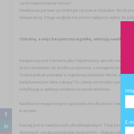
są ich najmocniejsze strony?
Nawilżacze parowe są niedrogie i proste w obsłudze. Woda po
temperaturę. Z tego względu nie jest to najlepszy wybór do po
Chłodną, a więc bezpieczną mgiełkę, emitują nawilżacze 
Ewaporacja jest oceniana jako najzdrowszy sposób nawilżania 
przez wentylator do środka urządzenia, a następnie przepuszcz
Trzeba jednak pamiętać o regularnej wymianie filtrów, dlatego 
będą konieczne takie zakupy? To zależy od modelu i produce
notyfikację w aplikacji mobilnej na twoim telefonie.
Imi
Nawilżacze ewaporacyjne są bezpieczne dla dzieci i zwierząt 
kranówki.
E-m
Inaczej jest w nawilżaczach ultradźwiękowych. Tutaj za rozbija
domowych i mogą powodować dyskomfort – dlatego nie zaleca s