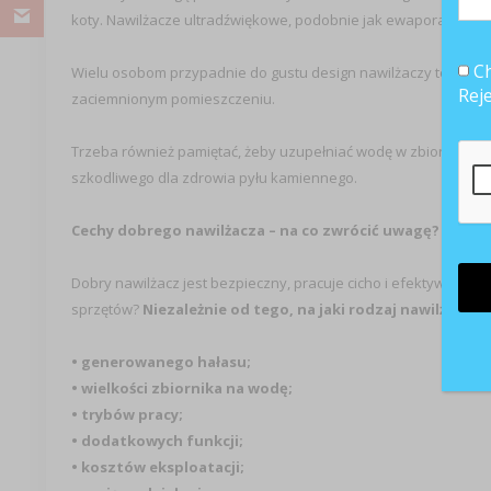
koty. Nawilżacze ultradźwiękowe, podobnie jak ewaporacyjne, e
Ch
Wielu osobom przypadnie do gustu design nawilżaczy tego typu
Rej
zaciemnionym pomieszczeniu.
Trzeba również pamiętać, żeby uzupełniać wodę w zbiorniku 
szkodliwego dla zdrowia pyłu kamiennego.
Cechy dobrego nawilżacza – na co zwrócić uwagę?
Dobry nawilżacz jest bezpieczny, pracuje cicho i efektywnie. N
sprzętów?
Niezależnie od tego, na jaki rodzaj nawilżacza
• generowanego hałasu;
• wielkości zbiornika na wodę;
• trybów pracy;
• dodatkowych funkcji;
• kosztów eksploatacji;