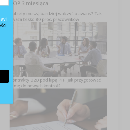
TOP 3 miesiąca
Kobiety muszą bardziej walczyć o awans? Tak
avi.
uważa blisko 80 proc. pracowników
ści
Kontrakty B2B pod lupą PIP. Jak przygotować
firmę do nowych kontroli?