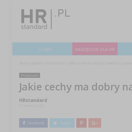
O NAS
NARZĘDZIA DLA HR
Strona główna
»
Pressroom
»
Jakie cechy ma dobry nawilżacz powie
Pressroom
Jakie cechy ma dobry n
HRstandard
21 marca 2023