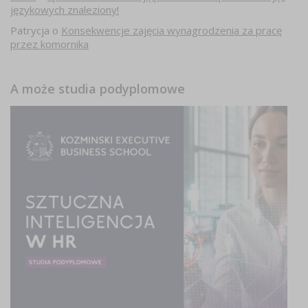
językowych znaleziony!
Patrycja
o
Konsekwencje zajęcia wynagrodzenia za pracę
przez komornika
A może studia podyplomowe