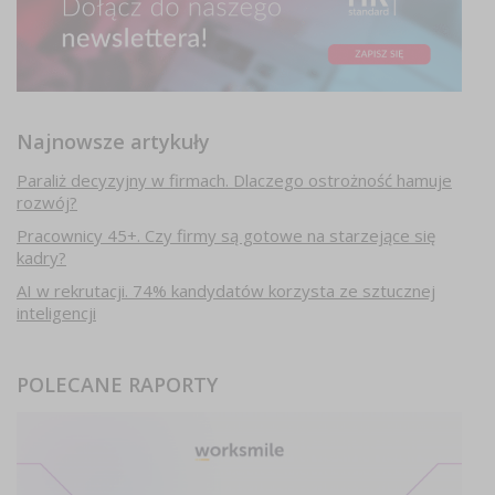
Najnowsze artykuły
Paraliż decyzyjny w firmach. Dlaczego ostrożność hamuje
rozwój?
Pracownicy 45+. Czy firmy są gotowe na starzejące się
kadry?
AI w rekrutacji. 74% kandydatów korzysta ze sztucznej
inteligencji
POLECANE RAPORTY