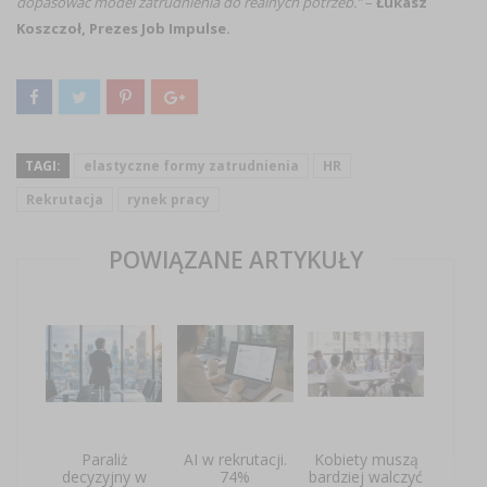
dopasować model zatrudnienia do realnych potrzeb.”
–
Łukasz
Koszczoł, Prezes Job Impulse.
TAGI:
elastyczne formy zatrudnienia
HR
Rekrutacja
rynek pracy
POWIĄZANE ARTYKUŁY
Paraliż
AI w rekrutacji.
Kobiety muszą
decyzyjny w
74%
bardziej walczyć