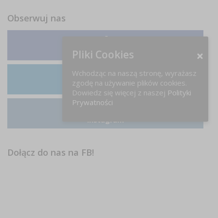
Obserwuj nas
Facebook
Pliki Cookies
Wchodząc na naszą stronę, wyrażasz
zgodę na używanie plików cookies.
LinkedIn
Dowiedz się więcej z naszej
Polityki
Prywatności
Instagram
Dołącz do nas na FB!