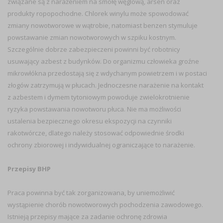
związane są z narażeniem na smołę węglową, arsen oraz
produkty ropopochodne. Chlorek winylu może spowodować
zmiany nowotworowe w wątrobie, natomiast benzen stymuluje
powstawanie zmian nowotworowych w szpiku kostnym.
Szczególnie dobrze zabezpieczeni powinni być robotnicy
usuwający azbest z budynków. Do organizmu człowieka groźne
mikrowłókna przedostają się z wdychanym powietrzem i w postaci
złogów zatrzymują w płucach. Jednoczesne narażenie na kontakt
z azbestem i dymem tytoniowym powoduje zwielokrotnienie
ryzyka powstawania nowotworu płuca. Nie ma możliwości
ustalenia bezpiecznego okresu ekspozycji na czynniki
rakotwórcze, dlatego należy stosować odpowiednie środki
ochrony zbiorowej i indywidualnej ograniczające to narażenie.
Przepisy BHP
Praca powinna być tak zorganizowana, by uniemożliwić
wystąpienie chorób nowotworowych pochodzenia zawodowego.
Istnieją przepisy mające za zadanie ochronę zdrowia