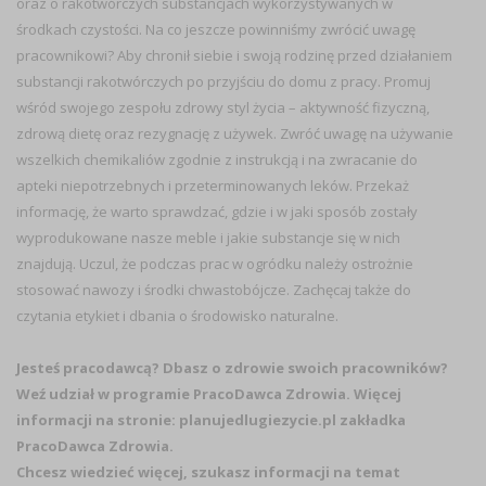
oraz o rakotwórczych substancjach wykorzystywanych w
środkach czystości. Na co jeszcze powinniśmy zwrócić uwagę
pracownikowi? Aby chronił siebie i swoją rodzinę przed działaniem
substancji rakotwórczych po przyjściu do domu z pracy. Promuj
wśród swojego zespołu zdrowy styl życia – aktywność fizyczną,
zdrową dietę oraz rezygnację z używek. Zwróć uwagę na używanie
wszelkich chemikaliów zgodnie z instrukcją i na zwracanie do
apteki niepotrzebnych i przeterminowanych leków. Przekaż
informację, że warto sprawdzać, gdzie i w jaki sposób zostały
wyprodukowane nasze meble i jakie substancje się w nich
znajdują. Uczul, że podczas prac w ogródku należy ostrożnie
stosować nawozy i środki chwastobójcze. Zachęcaj także do
czytania etykiet i dbania o środowisko naturalne.
Jesteś pracodawcą? Dbasz o zdrowie swoich pracowników?
Weź udział w programie PracoDawca Zdrowia. Więcej
informacji na stronie: planujedlugiezycie.pl zakładka
PracoDawca Zdrowia.
Chcesz wiedzieć więcej, szukasz informacji na temat