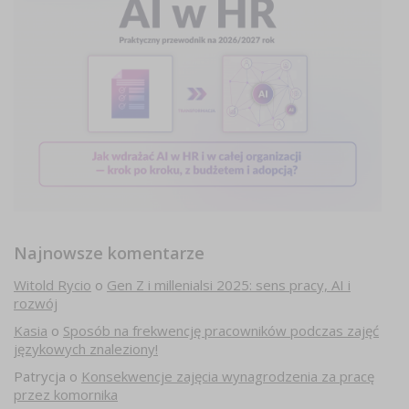
Najnowsze komentarze
Witold Rycio
o
Gen Z i millenialsi 2025: sens pracy, AI i
rozwój
Kasia
o
Sposób na frekwencję pracowników podczas zajęć
językowych znaleziony!
Patrycja
o
Konsekwencje zajęcia wynagrodzenia za pracę
przez komornika