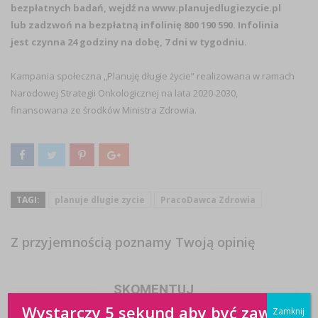
bezpłatnych badań, wejdź na www.planujedlugiezycie.pl
lub zadzwoń na bezpłatną infolinię 800 190 590. Infolinia
jest czynna 24 godziny na dobę, 7 dni w tygodniu.
Kampania społeczna „Planuję długie życie” realizowana w ramach
Narodowej Strategii Onkologicznej na lata 2020-2030,
finansowana ze środków Ministra Zdrowia.
TAGI:
planuje dlugie zycie
PracoDawca Zdrowia
Z przyjemnością poznamy Twoją opinię
SKOMENTUJ
Wystarczy 5 sekund aby być zawsze
Zamknij