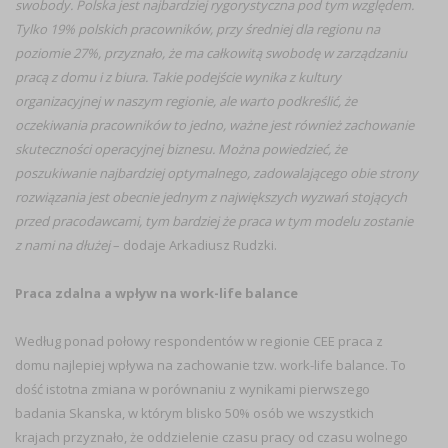
swobody. Polska jest najbardziej rygorystyczna pod tym względem.
Tylko 19% polskich pracowników, przy średniej dla regionu na
poziomie 27%, przyznało, że ma całkowitą swobodę w zarządzaniu
pracą z domu i z biura. Takie podejście wynika z kultury
organizacyjnej w naszym regionie, ale warto podkreślić, że
oczekiwania pracowników to jedno, ważne jest również zachowanie
skuteczności operacyjnej biznesu. Można powiedzieć, że
poszukiwanie najbardziej optymalnego, zadowalającego obie strony
rozwiązania jest obecnie jednym z największych wyzwań stojących
przed pracodawcami, tym bardziej że praca w tym modelu zostanie
z nami na dłużej
– dodaje Arkadiusz Rudzki.
Praca zdalna a wpływ na work-life balance
Według ponad połowy respondentów w regionie CEE praca z
domu najlepiej wpływa na zachowanie tzw. work-life balance. To
dość istotna zmiana w porównaniu z wynikami pierwszego
badania Skanska, w którym blisko 50% osób we wszystkich
krajach przyznało, że oddzielenie czasu pracy od czasu wolnego