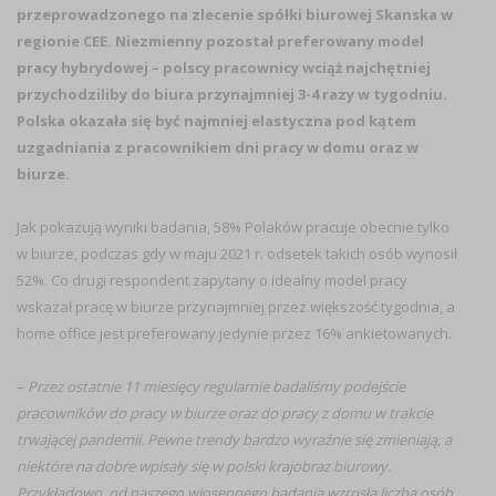
przeprowadzonego na zlecenie spółki biurowej Skanska w
regionie CEE. Niezmienny pozostał preferowany model
pracy hybrydowej – polscy pracownicy wciąż najchętniej
przychodziliby do biura przynajmniej 3-4 razy w tygodniu.
Polska okazała się być najmniej elastyczna pod kątem
uzgadniania z pracownikiem dni pracy w domu oraz w
biurze.
Jak pokazują wyniki badania, 58% Polaków pracuje obecnie tylko
w biurze, podczas gdy w maju 2021 r. odsetek takich osób wynosił
52%. Co drugi respondent zapytany o idealny model pracy
wskazał pracę w biurze przynajmniej przez większość tygodnia, a
home office jest preferowany jedynie przez 16% ankietowanych.
–
Przez ostatnie 11 miesięcy regularnie badaliśmy podejście
pracowników do pracy w biurze oraz do pracy z domu w trakcie
trwającej pandemii. Pewne trendy bardzo wyraźnie się zmieniają, a
niektóre na dobre wpisały się w polski krajobraz biurowy.
Przykładowo, od naszego wiosennego badania wzrosła liczba osób