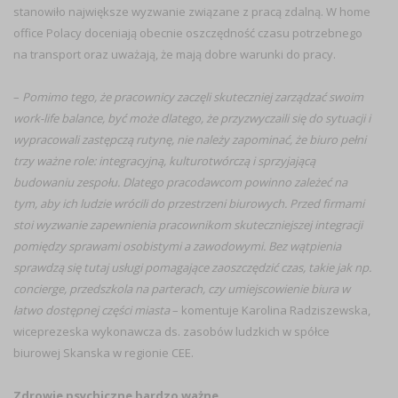
stanowiło największe wyzwanie związane z pracą zdalną. W home
office Polacy doceniają obecnie oszczędność czasu potrzebnego
na transport oraz uważają, że mają dobre warunki do pracy.
–
Pomimo tego, że pracownicy zaczęli skuteczniej zarządzać swoim
work-life balance, być może dlatego, że przyzwyczaili się do sytuacji i
wypracowali zastępczą rutynę, nie należy zapominać, że biuro pełni
trzy ważne role: integracyjną, kulturotwórczą i sprzyjającą
budowaniu zespołu. Dlatego pracodawcom powinno zależeć na
tym, aby ich ludzie wrócili do przestrzeni biurowych. Przed firmami
stoi wyzwanie zapewnienia pracownikom skuteczniejszej integracji
pomiędzy sprawami osobistymi a zawodowymi. Bez wątpienia
sprawdzą się tutaj usługi pomagające zaoszczędzić czas, takie jak np.
concierge, przedszkola na parterach, czy umiejscowienie biura w
łatwo dostępnej części miasta
– komentuje Karolina Radziszewska,
wiceprezeska wykonawcza ds. zasobów ludzkich w spółce
biurowej Skanska w regionie CEE.
Zdrowie psychiczne bardzo ważne