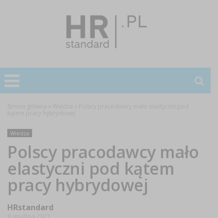
Strona główna
»
Wiedza
»
Polscy pracodawcy mało elastyczni pod
kątem pracy hybrydowej
Wiedza
Polscy pracodawcy mało
elastyczni pod kątem
pracy hybrydowej
HRstandard
8 grudnia 2021