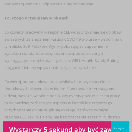
badawczej Zymetria, odpowiedzialnej za badanie.
To, czego oczekujemy w biurach
Co czwarty pracownik w regionie CEE wciąż przyznaje się do obaw
związanych ze złapaniem wirusa COVID-19 w biurze – wspomina o
tym blisko 30% Polaków. Wyniki pokazują, że zapewnienie
wysokich standardów bezpieczeństwa, potwierdzonych
wymagającymi certyfikatami, jak m.in. WELL Health-Safety Rating,
mogą mieć istotny wpływ na decyzję o pracy w biurze.
Co więcej, ponad połowa pracowników biurowych oczekuje
dodatkowych aktywności w biurze. Spotkania z interesującymi
ludźmi, masaże, wspólne posiłki czy eventy poza miejscem pracy
to najbardziej zachęcające aspekty w kontekście częstszego
przychodzenia do biura. Jak się okazuje, zarówno w całym
regionie CEE, jak i w Polsce, nie bez znaczenia są też m.in. dostęp
do darmowych posiłków (27%) czy dobrze wyposażona kuchnia
Wystarczy 5 sekund aby być zawsze
Zamknij
(24%) – to najczęściej wymieniane rozwiązania, które mogą