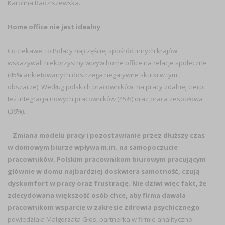
Karolina Radziszewska.
Home office nie jest idealny
Co ciekawe, to Polacy najczęściej spośród innych krajów
wskazywali niekorzystny wpływ home office na relacje społeczne
(45% ankietowanych dostrzega negatywne skutki w tym
obszarze). Według polskich pracowników, na pracy zdalnej cierpi
też integracja nowych pracowników (45%) oraz praca zespołowa
(38%).
–
Zmiana modelu pracy i pozostawianie przez dłuższy czas
w domowym biurze wpływa m.in. na samopoczucie
pracowników. Polskim pracownikom biurowym pracującym
głównie w domu najbardziej doskwiera samotność, czują
dyskomfort w pracy oraz frustrację. Nie dziwi więc fakt, że
zdecydowana większość osób chce, aby firma dawała
pracownikom wsparcie w zakresie zdrowia psychicznego
–
powiedziała Małgorzata Głos, partnerka w firmie analityczno-