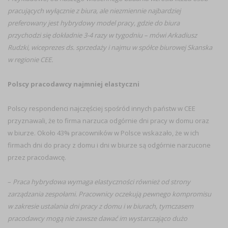
pracujących wyłącznie z biura, ale niezmiennie najbardziej
preferowany jest hybrydowy model pracy, gdzie do biura
przychodzi się dokładnie 3-4 razy w tygodniu – mówi Arkadiusz
Rudzki, wiceprezes ds. sprzedaży i najmu w spółce biurowej Skanska
w regionie CEE.
Polscy pracodawcy najmniej elastyczni
Polscy respondenci najczęściej spośród innych państw w CEE
przyznawali, że to firma narzuca odgórnie dni pracy w domu oraz
w biurze. Około 43% pracowników w Polsce wskazało, że w ich
firmach dni do pracy z domu i dni w biurze są odgórnie narzucone
przez pracodawcę.
–
Praca hybrydowa wymaga elastyczności również od strony
zarządzania zespołami. Pracownicy oczekują pewnego kompromisu
w zakresie ustalania dni pracy z domu i w biurach, tymczasem
pracodawcy mogą nie zawsze dawać im wystarczająco dużo