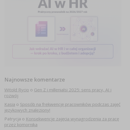
Najnowsze komentarze
Witold Rycio
o
Gen Z i millenialsi 2025: sens pracy, AI i
rozwój
Kasia
o
Sposób na frekwencję pracowników podczas zajęć
językowych znaleziony!
Patrycja
o
Konsekwencje zajęcia wynagrodzenia za pracę
przez komornika