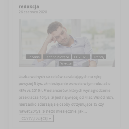
redakcja
26 czerwca 2020
Badania
Bądź na bieżąco
COVID-19
Trendy
Wiedza
Liczba wolnych strzelców zarabiających na rękę
powyżej 5 tys. zł miesięcznie wzrosła w tym roku aż o
43% vs 2019 r. Freelancerów, których wynagrodzenie
przekracza 10 tys. zł jest najwięcej od 4 lat. Wśród nich,
nierzadko zdarzają się osoby otrzymujące 15 czy
nawet 20 tys. zł netto miesięcznie. Jak ...
CZYTAJ WIĘCEJ +