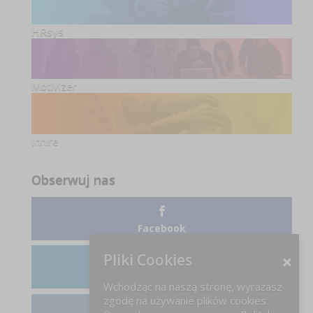
HRsys
Motivizer
Inhire
Obserwuj nas
Facebook
Pliki Cookies
LinkedIn
Wchodząc na naszą stronę, wyrażasz
zgodę na używanie plików cookies.