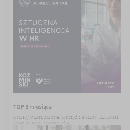
TOP 3 miesiąca
Kobiety muszą bardziej walczyć o awans? Tak uważa
blisko 80 proc. pracowników