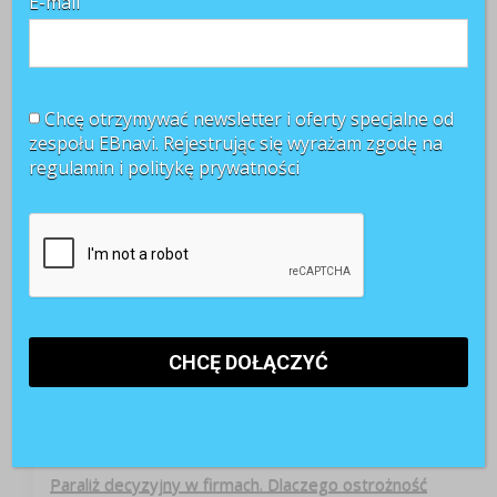
E-mail
Chcę otrzymywać newsletter i oferty specjalne od
zespołu EBnavi. Rejestrując się wyrażam zgodę na
regulamin i
politykę prywatności
Najnowsze artykuły
Paraliż decyzyjny w firmach. Dlaczego ostrożność