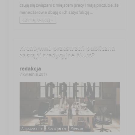
czują się związani z miejscem pracy i mają poczucie, że
menedżerowie dbają o ich satysfakcję ...
CZYTAJ WIĘCEJ +
Kreatywna przestrzeń publiczna
zastąpi tradycyjne biuro?
redakcja
7 kwietnia 2017
Angażowanie
Rozwijaj się
Wiedza