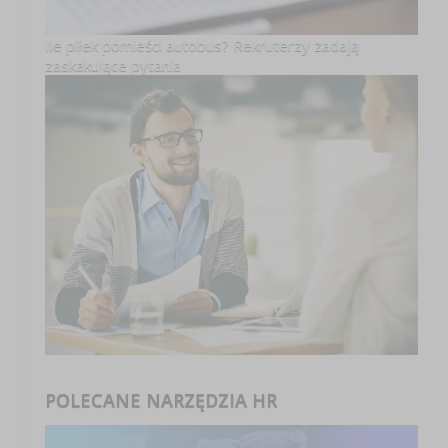
Ile piłek pomieści autobus? Rekruterzy zadają
zaskakujące pytania
POLECANE NARZĘDZIA HR