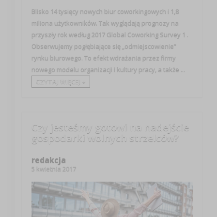
Blisko 14 tysięcy nowych biur coworkingowych i 1,8
miliona użytkowników. Tak wyglądają prognozy na
przyszły rok według 2017 Global Coworking Survey 1 .
Obserwujemy pogłębiające się „odmiejscowienie”
rynku biurowego. To efekt wdrażania przez firmy
nowego modelu organizacji i kultury pracy, a także ...
CZYTAJ WIĘCEJ +
Czy jesteśmy gotowi na nadejście
gospodarki wolnych strzelców?
redakcja
5 kwietnia 2017