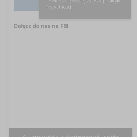
Dowiedz się więcej z naszej
Polityki
Instagram
Prywatności
Dołącz do nas na FB!
© HRstandard.pl 2024, All rights reserved. |
Polityka