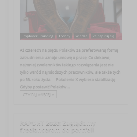
Employer Branding
Trendy
Wiedza
Zainspiruj się
Aż czterech na pięciu Polaków za preferowaną formę
zatrudnienia uznaje umowę o pracę. Co ciekawe,
najmniej zwolenników takiego rozwiązania jest nie
tylko wśród najmłodszych pracowników, ale także tych
po 55. roku życia. Pokolenie X wybiera stabilizację
Gdyby postawić Polaków ...
CZYTAJ WIĘCEJ +
RAPORT 2020: Zaglądamy
freelancerom do portfeli