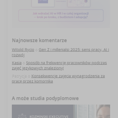
Najnowsze komentarze
Witold Rycio
o
Gen Z i millenialsi 2025: sens pracy, AI i
rozwój
Kasia
o
Sposób na frekwencję pracowników podczas
zajęć językowych znaleziony!
Patrycja
o
Konsekwencje zajęcia wynagrodzenia za
pracę przez komornika
A może studia podyplomowe