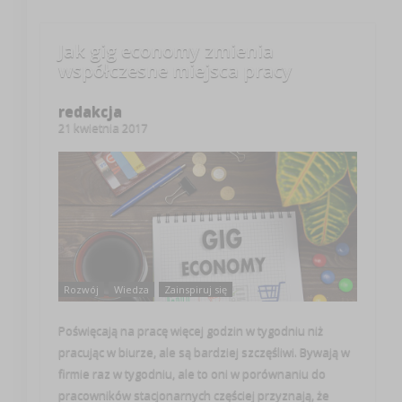
Jak gig economy zmienia
współczesne miejsca pracy
redakcja
21 kwietnia 2017
Rozwój
Wiedza
Zainspiruj się
Poświęcają na pracę więcej godzin w tygodniu niż
pracując w biurze, ale są bardziej szczęśliwi. Bywają w
firmie raz w tygodniu, ale to oni w porównaniu do
pracowników stacjonarnych częściej przyznają, że