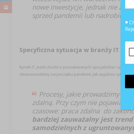
nowe inwestycje, jednak nie zrezy
sprzed pandemii lub nadrobić zal
Ch
Rej
Specyficzna sytuacja w branży IT
Rynek IT, jeżeli chodzi o poszukiwanych specjalistów i sposób
obserwowaliśmy na początku pandemii. Jak wyjaśnia sytuacje A
Procesy, jakie prowadzimy to w
zdalną. Przy czym nie pojawia się
czasowe: praca zdalna do zakończ
bardziej zauważalny jest trend
samodzielnych z ugruntowan