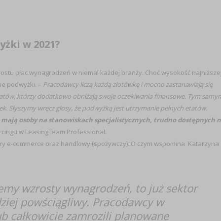
yżki w 2021?
tu płac wynagrodzeń w niemal każdej branży. Choć wysokość najniższe
ne podwyżki. –
Pracodawcy liczą każdą złotówkę i mocno zastanawiają się
datów, którzy dodatkowo obniżają swoje oczekiwania finansowe. Tym samy
. Słyszymy wręcz głosy, że podwyżką jest utrzymanie pełnych etatów.
mają osoby na stanowiskach specjalistycznych, trudno dostępnych 
urcingu w LeasingTeam Professional.
ektory e-commerce oraz handlowy (spożywczy). O czym wspomina Katarzyna
emy wzrosty wynagrodzeń, to już sektor
ziej powściągliwy. Pracodawcy w
lub całkowicie zamrozili planowane