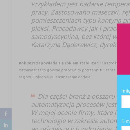
Przykładem jest badanie temperat
pracy. Zastosowano maseczki, ręk
pomieszczeniach typu kantyna pr
pleksi. Pracodawcy jak i pracowni
samodyscyplina, bez której w/w ś
Katarzyna Dąderewicz, dyrektor 
Rok 2021 zapowiada się rokiem stabilizacji i ostrożności.
Z
natomiast są to głównie pracownicy potrzebni tu i teraz, natychm
regionu Południe w LeasingTeam dodaje:
Imi
Dla części branż z obszaru prod
automatyzacja procesów jest niez
W mojej ocenie firmy, które już 
technologie w zakresie automaty
E-m
wcześniejsze ich wdrożenie. Prze