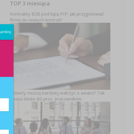
TOP 3 miesiąca
Kontrakty B2B pod lupą PIP. Jak przygotować
firmę do nowych kontroli?
amknij
Kobiety muszą bardziej walczyć o awans? Tak
uważa blisko 80 proc. pracowników