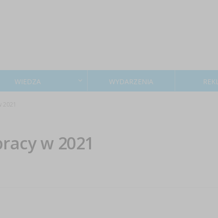
WIEDZA
WYDARZENIA
REK
w 2021
pracy w 2021