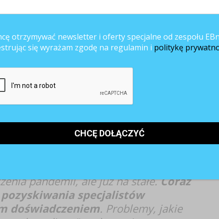
gnują z nich, chcąc wrócić do stanu
egłości powstałe w 2020 roku.
cę otrzymywać newsletter i oferty specjalne od zespołu EBn
estrując się wyrażam zgodę na regulamin i
politykę prywatno
 wykonywania przez nich pracy, pozostaje obecnie podobny do tego, co
nita Długosz, członek zarządu IT LeasingTeam:
 99% rekrutacje w oparciu o pracę
 w nich tak jak wcześniej ograniczenie
enia pandemii, ale już na stałe.
Coraz
 pozyskiwania specjalistów
ym doświadczeniem
. Problemy, jakie