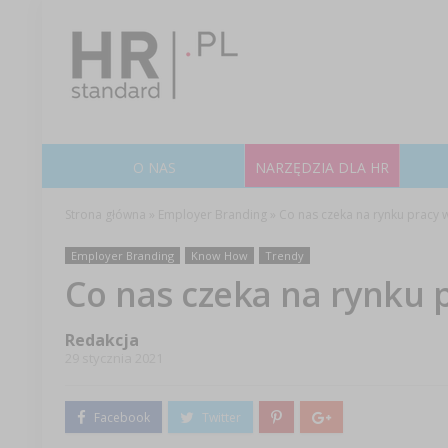
O NAS
NARZĘDZIA DLA HR
Strona główna
»
Employer Branding
»
Co nas czeka na rynku pracy 
Employer Branding
Know How
Trendy
Co nas czeka na rynku 
Redakcja
29 stycznia 2021