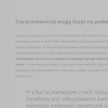
Czy pracowniczy mogą liczyć na podw
Sytuacja związana z Covid-19 spowodowała wyhamowanie wzros
krajowej wzrosła o niemal 8%, nie przełoży się to na powszech
zanim ją wydadzą. Rynek odczuł też większą dostępność kandy
aktualni pracownicy rzadko mają możliwość otrzymania podwyżek
Największą szansę na otrzymanie wyższego wynagrodzenia 
rynk
u
– mówi Anna Jurkiewicz, regionalny kierownik ds. outso
Statystycznie na pandemii nie ucierpiały, a wręcz zyskały s
Dąderewicz.
Choć w pierwszym z nich notuj
handlowy jest zdecydowanie bard
pierwszej kolejności ograniczyli 