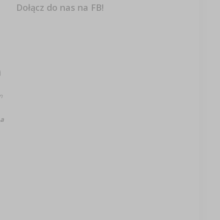
Dołącz do nas na FB!
j
m
na