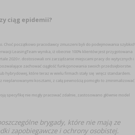
zy ciąg epidemii?
ki. Choć początkowo pracodawcy zmuszeni byli do podejmowania szybkich
erwacji LeasingTeam wynika, iż obecnie 100% klientów jest przygotowana
wartale 2020 r. dostosowali oni zarządzanie miejscami pracy do wytycznych i
 pozwalające zachować ciągłość funkcjonowania swoich przedsiębiorstw.
ub hybrydowej, które teraz w wielu firmach stały się wręcz standardem.
ię z nieplanowanymi kosztami, z całą pewnością pomogło to zminimalizować
swoją specyfikę nie mogły pracować zdalnie, zastosowano głównie model
oszczególne brygady, które nie mają ze
dki zapobiegawcze i ochrony osobistej.