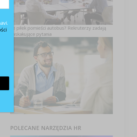
avi.
Ile piłek pomieści autobus? Rekruterzy zadają
ści
zaskakujące pytania
POLECANE NARZĘDZIA HR