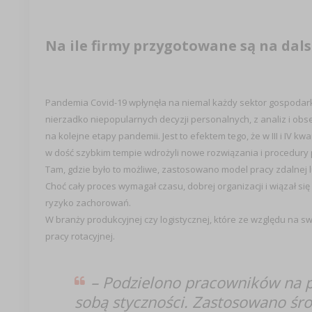
Na ile firmy przygotowane są na dals
Pandemia Covid-19 wpłynęła na niemal każdy sektor gospodar
nierzadko niepopularnych decyzji personalnych, z analiz i obs
na kolejne etapy pandemii. Jest to efektem tego, że w III i IV k
w dość szybkim tempie wdrożyli nowe rozwiązania i procedury
Tam, gdzie było to możliwe, zastosowano model pracy zdalnej l
Choć cały proces wymagał czasu, dobrej organizacji i wiązał s
ryzyko zachorowań.
W branży produkcyjnej czy logistycznej, które ze względu na 
pracy rotacyjnej.
–
Podzielono pracowników na p
sobą styczności. Zastosowano śro