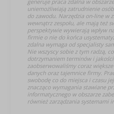
generuje praca zdalna w obszarze
uniemożliwiają zatrudnienie osó
do zawodu. Narzędzia on-line w 
wewnątrz zespołu, ale mają też sw
perspektywie wywierają wpływ na 
firmie o nie do końca usystemat
zdalna wymaga od specjalisty samo
Nie wszyscy sobie z tym radzą, c
dotrzymaniem terminów i jakośc
zaobserwowaliśmy coraz większ
danych oraz tajemnice firmy. Prac
swobodę co do miejsca i czasu je
znacząco wymagania stawiane pr
informatycznego w obszarze zabez
również zarządzania systemami 