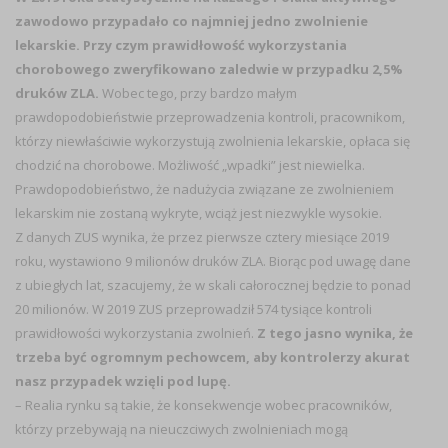
zawodowo przypadało co najmniej jedno zwolnienie
lekarskie. Przy czym prawidłowość wykorzystania
chorobowego zweryfikowano zaledwie w przypadku 2,5%
druków ZLA.
Wobec tego, przy bardzo małym
prawdopodobieństwie przeprowadzenia kontroli, pracownikom,
którzy niewłaściwie wykorzystują zwolnienia lekarskie, opłaca się
chodzić na chorobowe. Możliwość „wpadki” jest niewielka.
Prawdopodobieństwo, że nadużycia związane ze zwolnieniem
lekarskim nie zostaną wykryte, wciąż jest niezwykle wysokie.
Z danych ZUS wynika, że przez pierwsze cztery miesiące 2019
roku, wystawiono 9 milionów druków ZLA. Biorąc pod uwagę dane
z ubiegłych lat, szacujemy, że w skali całorocznej będzie to ponad
20 milionów. W 2019 ZUS przeprowadził 574 tysiące kontroli
prawidłowości wykorzystania zwolnień.
Z tego jasno wynika, że
trzeba być ogromnym pechowcem, aby kontrolerzy akurat
nasz przypadek wzięli pod lupę.
– Realia rynku są takie, że konsekwencje wobec pracowników,
którzy przebywają na nieuczciwych zwolnieniach mogą