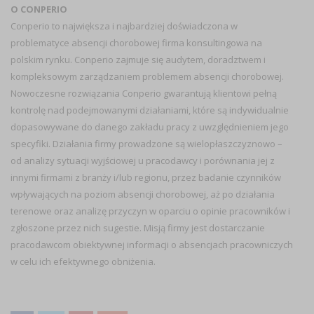
O CONPERIO
Conperio to największa i najbardziej doświadczona w
problematyce absencji chorobowej firma konsultingowa na
polskim rynku. Conperio zajmuje się audytem, doradztwem i
kompleksowym zarządzaniem problemem absencji chorobowej.
Nowoczesne rozwiązania Conperio gwarantują klientowi pełną
kontrolę nad podejmowanymi działaniami, które są indywidualnie
dopasowywane do danego zakładu pracy z uwzględnieniem jego
specyfiki. Działania firmy prowadzone są wielopłaszczyznowo –
od analizy sytuacji wyjściowej u pracodawcy i porównania jej z
innymi firmami z branży i/lub regionu, przez badanie czynników
wpływających na poziom absencji chorobowej, aż po działania
terenowe oraz analizę przyczyn w oparciu o opinie pracowników i
zgłoszone przez nich sugestie. Misją firmy jest dostarczanie
pracodawcom obiektywnej informacji o absencjach pracowniczych
w celu ich efektywnego obniżenia.