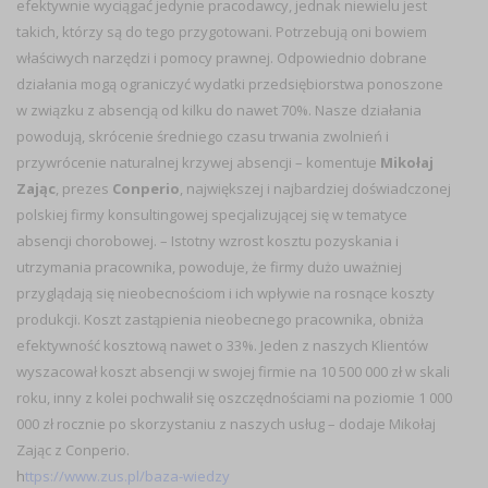
efektywnie wyciągać jedynie pracodawcy, jednak niewielu jest
takich, którzy są do tego przygotowani. Potrzebują oni bowiem
właściwych narzędzi i pomocy prawnej. Odpowiednio dobrane
działania mogą ograniczyć wydatki przedsiębiorstwa ponoszone
w związku z absencją od kilku do nawet 70%. Nasze działania
powodują, skrócenie średniego czasu trwania zwolnień i
przywrócenie naturalnej krzywej absencji –
komentuje
Mikołaj
Zając
, prezes
Conperio
, największej i najbardziej doświadczonej
polskiej firmy konsultingowej specjalizującej się w tematyce
absencji chorobowej.
– Istotny wzrost kosztu pozyskania i
utrzymania pracownika, powoduje, że firmy dużo uważniej
przyglądają się nieobecnościom i ich wpływie na rosnące koszty
produkcji. Koszt zastąpienia nieobecnego pracownika, obniża
efektywność kosztową nawet o 33%. Jeden z naszych Klientów
wyszacował koszt absencji w swojej firmie na 10 500 000 zł w skali
roku, inny z kolei pochwalił się oszczędnościami na poziomie 1 000
000 zł rocznie po skorzystaniu z naszych usług
–
dodaje Mikołaj
Zając z Conperio.
h
ttps://www.zus.pl/baza-wiedzy