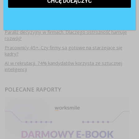
Najnowsze artykuły
Paraliż decyzyjny w firmach. Dlaczego ostrożność hamuje
rozwój?
Pracownicy 45+. Czy firmy są gotowe na starzejące się
kadry?
AI w rekrutacji. 74% kandydatów korzysta ze sztucznej
inteligencji
POLECANE RAPORTY