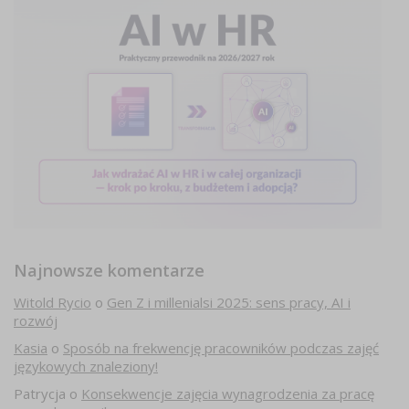
Najnowsze komentarze
Witold Rycio
o
Gen Z i millenialsi 2025: sens pracy, AI i
rozwój
Kasia
o
Sposób na frekwencję pracowników podczas zajęć
językowych znaleziony!
Patrycja
o
Konsekwencje zajęcia wynagrodzenia za pracę