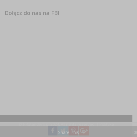
Dołącz do nas na FB!
© HRstandard.pl 2024, All rights reserved. |
Polityka
prywatności
Share This