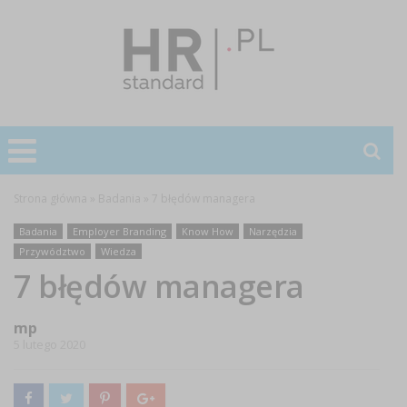
Strona główna
»
Badania
»
7 błędów managera
Badania
Employer Branding
Know How
Narzędzia
Przywództwo
Wiedza
7 błędów managera
mp
5 lutego 2020