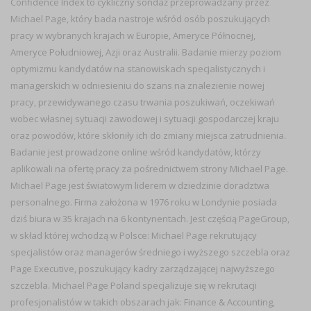
Confidence Index to cykliczny sondaż przeprowadzany przez
Michael Page, który bada nastroje wśród osób poszukujących
pracy w wybranych krajach w Europie, Ameryce Północnej,
Ameryce Południowej, Azji oraz Australii. Badanie mierzy poziom
optymizmu kandydatów na stanowiskach specjalistycznych i
managerskich w odniesieniu do szans na znalezienie nowej
pracy, przewidywanego czasu trwania poszukiwań, oczekiwań
wobec własnej sytuacji zawodowej i sytuacji gospodarczej kraju
oraz powodów, które skłoniły ich do zmiany miejsca zatrudnienia.
Badanie jest prowadzone online wśród kandydatów, którzy
aplikowali na ofertę pracy za pośrednictwem strony Michael Page.
Michael Page jest światowym liderem w dziedzinie doradztwa
personalnego. Firma założona w 1976 roku w Londynie posiada
dziś biura w 35 krajach na 6 kontynentach. Jest częścią PageGroup,
w skład której wchodzą w Polsce: Michael Page rekrutujący
specjalistów oraz managerów średniego i wyższego szczebla oraz
Page Executive, poszukujący kadry zarządzającej najwyższego
szczebla. Michael Page Poland specjalizuje się w rekrutacji
profesjonalistów w takich obszarach jak: Finance & Accounting,