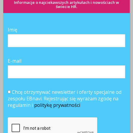
Informacje o najciekawszych artykułach i nowościach w
świecie HR.
Imię
Skuteczne
Zarządzanie
„Skuteczny
delegowanie,
czasem dla
Menadżer” –
jako narzędzie
efektywnych
Konkurs!
budowania
menedżerów
Książka do
autorytetu
zgarnięcia!
przywódcy
E-mail
Chcę otrzymywać newsletter i oferty specjalne od
zespołu EBnavi. Rejestrując się wyrażam zgodę na
regulamin i
politykę prywatności
Motywacje
Manager na
Zatrudniaj
finansowe
smyczy?
zdrowych
źródłem
managerów
satysfakcji
menadżerów