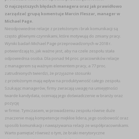
O najczęstszych błędach managera oraz jak prawidłowo
zarządzać grupą komentuje Marcin Fleszar, manager w
Michael Page.
Nieodpowiednie relacje z przełożonym i brak komunikacji są
często głównymi czynnikami, które motywują do zmiany pracy.
Wyniki badań Michael Page przeprowadzonych w 2018 r.
potwierdzają to, jak ważne jest, aby na czele zespołu stała
odpowiednia osoba. Dla ponad 94 proc. pracowników relacje
z managerem są ważnym elementem pracy, a 77 proc.
zatrudnionych twierdzi, że przyjazne stosunki
z przełożonym mają wpływ na produktywność całego zespołu.
Szukając managerów, firmy zwracają uwagę na umiejętności
twarde kandydata, oceniają jego doświadczenie w branży oraz
pozycję
w firmie. Tymczasem, w prowadzeniu zespołu równie duże
znaczenie mają kompetencje miękkie lidera, jego osobowość oraz
sposób komunikacji i nawiązywania relacji ze współpracownikami.
Warto pamiętać również o tym, że braki merytoryczne