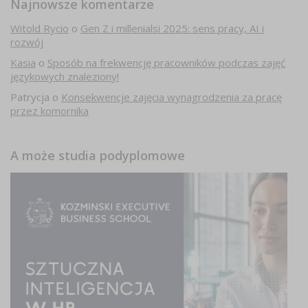
Najnowsze komentarze
Witold Rycio
o
Gen Z i millenialsi 2025: sens pracy, AI i
rozwój
Kasia
o
Sposób na frekwencję pracowników podczas zajęć
językowych znaleziony!
Patrycja
o
Konsekwencje zajęcia wynagrodzenia za pracę
przez komornika
A może studia podyplomowe