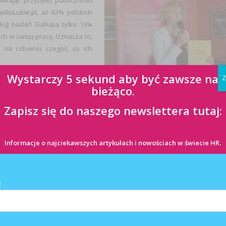
wiając przybyłej publiczności
jeBoLubie.pl
, aż 63% polskich
ług badań Gallupa tylko 13%
ych w swoją pracę. Oznacza to,
 na robieniu czegoś, co ich
w swoją pracę wiąże się z ich
Wystarczy 5 sekund aby być zawsze na
Z
. Najlepiej jest budować ich
bieżąco.
czterech części składowych:
Zapisz się do naszego newslettera tutaj:
ją, że organizacje realizujące
tem lojalności pracowników i
dr Barbara Zych
z szeregiem innych korzyści.
Informacje o najciekawszych artykułach i nowościach w świecie HR.
j kreatywni w wykonywanych
ę
rojektuje się, gdy organizacja ma jakiś cel. Wyniki badań na ten tem
Advisory Services, w Dziale Doradztwa Podatkowego EY i
Eliza Skotnick
erci zwrócili uwagę na to, że firma opiera się na trzech filarach: rynk