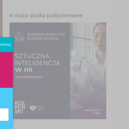
A może studia podyplomowe
amknij
at
a
,
u,