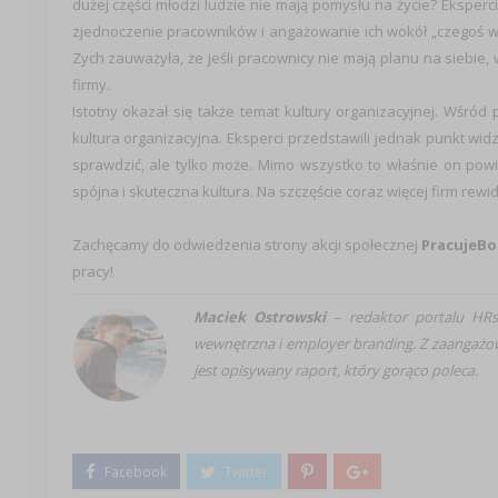
dużej części młodzi ludzie nie mają pomysłu na życie? Eksperci
zjednoczenie pracowników i angażowanie ich wokół „czegoś więc
Zych zauważyła, że jeśli pracownicy nie mają planu na siebie
firmy.
Istotny okazał się także temat kultury organizacyjnej. Wśród pu
kultura organizacyjna. Eksperci przedstawili jednak punkt w
sprawdzić, ale tylko może. Mimo wszystko to właśnie on pow
spójna i skuteczna kultura. Na szczęście coraz więcej firm rewid
Zachęcamy do odwiedzenia strony akcji społecznej
PracujeBo
pracy!
Maciek Ostrowski
– redaktor portalu HRs
wewnętrzna i employer branding. Z zaangażow
jest opisywany raport, który gorąco poleca.