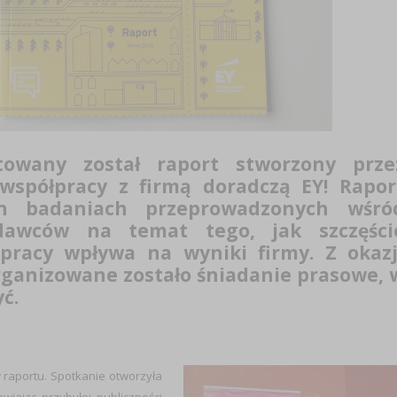
towany został raport stworzony prze
spółpracy z firmą doradczą EY! Rapor
ch badaniach przeprowadzonych wśró
odawców na temat tego, jak szczęści
 pracy wpływa na wyniki firmy. Z okazj
rganizowane zostało śniadanie prasowe, 
ć.
 raportu. Spotkanie otworzyła