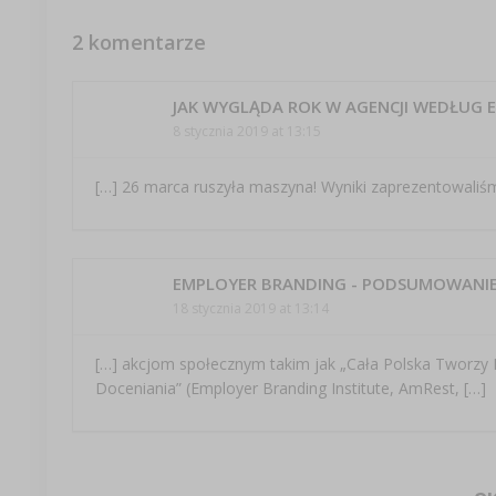
2 komentarze
JAK WYGLĄDA ROK W AGENCJI WEDŁUG 
8 stycznia 2019 at 13:15
[…] 26 marca ruszyła maszyna! Wyniki zaprezentowali
EMPLOYER BRANDING - PODSUMOWANIE 
18 stycznia 2019 at 13:14
[…] akcjom społecznym takim jak „Cała Polska Tworzy Id
Doceniania” (Employer Branding Institute, AmRest, […]