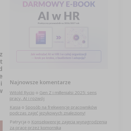
z
t
d
e
Najnowsze komentarze
i
w
Witold Rycio
o
Gen Z i millenialsi 2025: sens
pracy, AI i rozwój
Kasia
o
Sposób na frekwencję pracowników
podczas zajęć językowych znaleziony!
Patrycja
o
Konsekwencje zajęcia wynagrodzenia
za pracę przez komornika