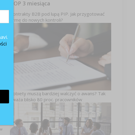
TOP 3 miesiąca
 W
Kontrakty B2B pod lupą PIP. Jak przygotować
 w
firmę do nowych kontroli?
że
że
avi.
a,
ści
na
lu
ia
ie
je
EY
 i
Kobiety muszą bardziej walczyć o awans? Tak
uważa blisko 80 proc. pracowników
ej
 w