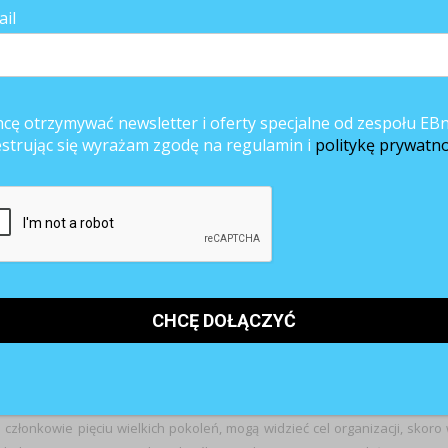
ię turbulencjami, które utrudniają funkcjonowanie każdej organizacji.
ail
(a nawet konieczne jest) postawienie na konkretny cel.
ganizacyjnego „dlaczego?” azymutu firmy jest obecnie kluczowe
cowników. Według badań jedynie 6% światowej populacji uważa, 
 organizacji jest przynoszenie zysków udziałowcom. Ponadto cel mo
cę otrzymywać newsletter i oferty specjalne od zespołu EBn
my jak swoisty filtr. Dzięki niemu łatwiej wychwytywać zagrożeni
estrując się wyrażam zgodę na regulamin i
politykę prywatno
się od ulegania chwilowym modom i trendom i skoncentrować 
związaniach przyczyniających się do sukcesu. Funkcjonowanie w mode
a cel oznacza zwiększenie zaangażowania i poziomu zadowolen
 już wiemy. Innym ważnym wymiernym efektem jest znaczne zwiększen
ków: są nawet trzykrotnie bardziej skłonni do pozostania w firmie. Korelu
średnio z klienckim odbiorem marki. Przeszło 90% uczestników badań 
 działająca zgodnie ze swoim celem dostarcza najwyższej jakości usług
leciłoby taką firmę.
ło: rozgorzała dyskusja. Publiczność miała zastrzeżenia co do bardzo istotn
e członkowie pięciu wielkich pokoleń, mogą widzieć cel organizacji, skoro