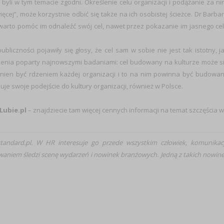
 byli w tym temacie zgodni. Określenie celu organizacji i podążanie za ni
ej”, może korzystnie odbić się także na ich osobistej ścieżce. Dr Barba
, warto pomóc im odnaleźć swój cel, nawet przez pokazanie im jasnego ce
bliczności pojawiły się głosy, że cel sam w sobie nie jest tak istotny, j
idzenia poparty najnowszymi badaniami: cel budowany na kulturze może s
inien być rdzeniem każdej organizacji i to na nim powinna być budowa
uje swoje podejście do kultury organizacji, również w Polsce.
Lubie.pl
– znajdziecie tam więcej cennych informacji na temat szczęścia w
tandard.pl. W HR interesuje go przede wszystkim człowiek, komunikac
aniem śledzi scenę wydarzeń i nowinek branżowych. Jedną z takich nowin