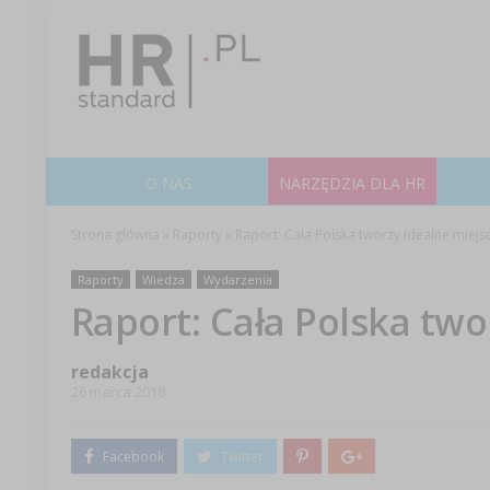
O NAS
NARZĘDZIA DLA HR
Strona główna
»
Raporty
»
Raport: Cała Polska tworzy idealne miejs
Raporty
Wiedza
Wydarzenia
Raport: Cała Polska two
redakcja
26 marca 2018