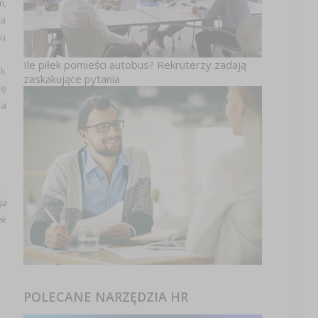
m,
ra
lu
Ile piłek pomieści autobus? Rekruterzy zadają
ak
zaskakujące pytania
ię
na
ja
ek
POLECANE NARZĘDZIA HR