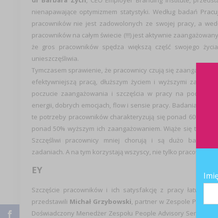
dr Barbara Zych
, CEO Employer Branding Institute, przedsta
nienapawające optymizmem statystyki. Według badań
Pracu
pracowników nie jest zadowolonych ze swojej pracy, a wed
pracowników na całym świecie (!!!) jest aktywnie zaangażowan
że gros pracowników spędza większą część swojego życia
unieszczęśliwia.
Tymczasem sprawienie, że pracownicy czują się zaangażowani 
efektywniejszą pracą, dłuższym życiem i wyższymi zarobkami
poczucie zaangażowania i szczęścia w pracy na podstawie 
energii, dobrych emocjach, flow i sensie pracy. Badania wskazu
te potrzeby pracowników charakteryzują się ponad 60% wzros
ponad 50% wyższym ich zaangażowaniem. Wiąże się to także 
Szczęśliwi pracownicy mniej chorują i są dużo bardzie
zadaniach. A na tym korzystają wszyscy, nie tylko pracownicy.
EY
Imi
Szczęście pracowników i ich satysfakcję z pracy łatwiej p
przedstawili
Michał Grzybowski
, partner w Zespole People 
Doświadczony Menedżer Zespołu People Advisory Services. Eksp