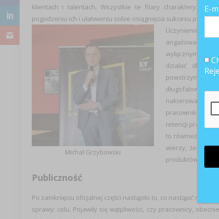
klientach i talentach. Wszystkie te filary charakteryzują s
E-m
pogodzeniu ich i ułatwieniu sobie osiągnięcia sukcesu pomaga 
Uczynienie z or
angażowaniu pra
wyłącznym celem
Ch
działać dla fir
Rej
powstrzymywać 
długofalowych ro
nakierowanym n
pracowników – to
retencji pracowni
to również bezpo
wierzy, że firma
Michał Grzybowski
produktów. 72% po
Publiczność
Po zamknięciu oficjalnej części nastąpiło to, co nastąpić musia
sprawy: celu. Pojawiły się wątpliwości, czy pracownicy, obecni