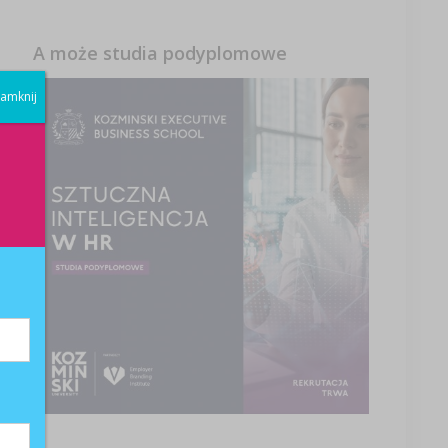
A może studia podyplomowe
amknij
m
o