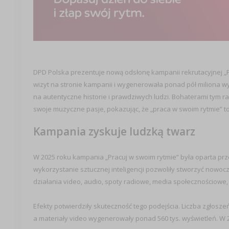
DPD Polska prezentuje nową odsłonę kampanii rekrutacyjnej „Pr
wizyt na stronie kampanii i wygenerowała ponad pół miliona w
na autentyczne historie i prawdziwych ludzi. Bohaterami tym ra
swoje muzyczne pasje, pokazując, że „praca w swoim rytmie” to n
Kampania zyskuje ludzką twarz
W 2025 roku kampania „Pracuj w swoim rytmie” była oparta pr
wykorzystanie sztucznej inteligencji pozwoliły stworzyć nowo
działania video, audio, spoty radiowe, media społecznościowe
Efekty potwierdziły skuteczność tego podejścia. Liczba zgłoszeń
a materiały video wygenerowały ponad 560 tys. wyświetleń. W 2