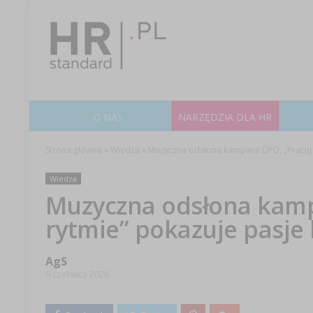
O NAS
NARZĘDZIA DLA HR
Strona główna
»
Wiedza
»
Muzyczna odsłona kampanii DPD. „Pracuj 
Wiedza
Muzyczna odsłona kamp
rytmie” pokazuje pasje
AgS
9 czerwca 2026