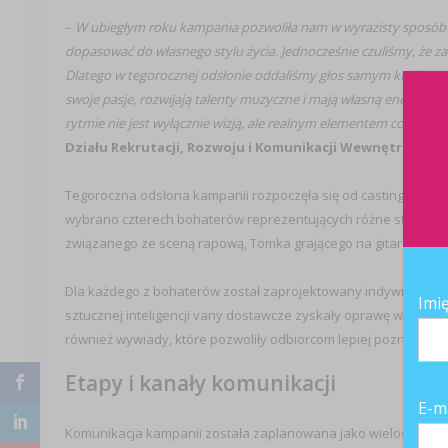
–
W ubiegłym roku kampania pozwoliła nam w wyrazisty sposób op
dopasować do własnego stylu życia. Jednocześnie czuliśmy, że za
Dlatego w tegorocznej odsłonie oddaliśmy głos samym kurierom – 
swoje pasje, rozwijają talenty muzyczne i mają własną energię o
rytmie nie jest wyłącznie wizją, ale realnym elementem codzienno
Działu Rekrutacji, Rozwoju i Komunikacji Wewnętrznej w
Tegoroczna odsłona kampanii rozpoczęła się od castingu skie
wybrano czterech bohaterów reprezentujących różne style mu
związanego ze sceną rapową, Tomka grającego na gitarze oraz W
Dla każdego z bohaterów został zaprojektowany indywidualny 
Imi
sztucznej inteligencji vany dostawcze zyskały oprawę wizual
również wywiady, które pozwoliły odbiorcom lepiej poznać ich 
Etapy i kanały komunikacji
E-m
Komunikacja kampanii została zaplanowana jako wieloetapowa