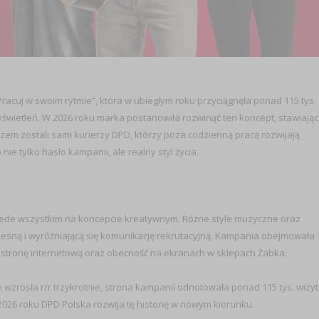
acuj w swoim rytmie”, która w ubiegłym roku przyciągnęła ponad 115 tys.
yświetleń. W 2026 roku marka postanowiła rozwinąć ten koncept, stawiając
zem zostali sami kurierzy DPD, którzy poza codzienną pracą rozwijają
ie tylko hasło kampanii, ale realny styl życia.
zede wszystkim na koncepcie kreatywnym. Różne style muzyczne oraz
czesną i wyróżniającą się komunikację rekrutacyjną. Kampania obejmowała
, stronę internetową oraz obecność na ekranach w sklepach Żabka.
 wzrosła r/r trzykrotnie, strona kampanii odnotowała ponad 115 tys. wizyt
026 roku DPD Polska rozwija tę historię w nowym kierunku.