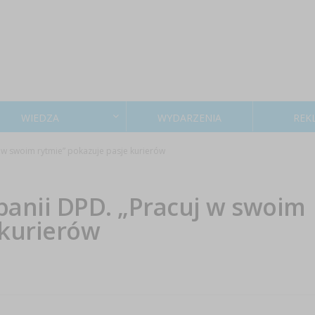
WIEDZA
WYDARZENIA
REK
w swoim rytmie” pokazuje pasje kurierów
anii DPD. „Pracuj w swoim
 kurierów